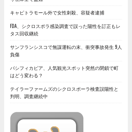
キャピトラモール外で女性刺殺、容疑者逮捕
FDA、シクロスポラ感染調査で誤った陽性を訂正もレ
タス回収継続
サンフランシスコで無謀運転の末、衝突事故発生 9人
負傷
パシフィカピア、人気観光スポット突然の閉鎖で町
はどう変わる？
テイラーファームズのシクロスポーラ検査誤陽性と
判明、調査継続中