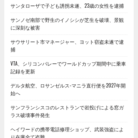
サンタローザで子ども誘拐未遂、23歳の女性を逮捕
サンノゼ南部で野生のイノシシが芝生を破壊、景観
に深刻な被害
サウサリート市マネージャー、ヨット窃盗未遂で逮
捕
VTA、シリコンバレーでワールドカップ期間中に乗車
記録を更新
デルタ航空、ロサンゼルス-マニラ直行便を2027年開
始へ
サンフランシスコのレストランで岩投げによる窓ガ
ラス破壊事件発生
ヘイワードの携帯電話修理ショップ、武装強盗によ
り在庫全て盗難