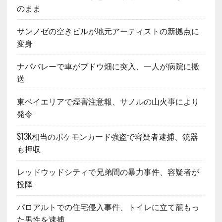
のまま
サンノゼの空きビルが地元アーティストの新拠点に
変身
ナパバレーで車がブドウ畑に突入、一人が病院に搬
送
東ベイエリアで煙害注意報、サノルの山火事により
発令
$13K相当のポケモンカード強盗で容疑者逮捕、銃器
も押収
レッドウッドシティで兄弟間の暴力事件、容疑者が
投降
パロアルトでの住宅侵入事件、トイレに立て籠もっ
た男性を逮捕