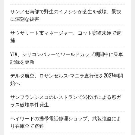
サンノゼ南部で野生のイノシシが芝生を破壊、景観
に深刻な被害
サウサリート市マネージャー、ヨット窃盗未遂で逮
捕
VTA、シリコンバレーでワールドカップ期間中に乗車
記録を更新
デルタ航空、ロサンゼルス-マニラ直行便を2027年開
始へ
サンフランシスコのレストランで岩投げによる窓ガ
ラス破壊事件発生
ヘイワードの携帯電話修理ショップ、武装強盗によ
り在庫全て盗難