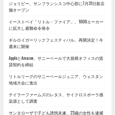
ジョリビー、サンフランシスコ中心部に7月31日新店
舗オープン
イーストベイ「リトル・ファイア」、1000エーカー
に拡大し避難命令発令
ギルロイガーリックフェスティバル、再開決定！今
週末に開催
AppleとAmazon、サニーベールで大規模オフィスの賃
貸契約を締結
リトルリーグのサニーベールジュニア、ウェスタン
地域大会に進出
テイラーファームズのレタス、サイクロスポーラ感
染源として調査
サンタローザで子ども誘拐未遂、23歳の女性を逮捕