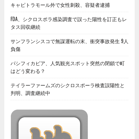
キャピトラモール外で女性刺殺、容疑者逮捕
FDA、シクロスポラ感染調査で誤った陽性を訂正もレ
タス回収継続
サンフランシスコで無謀運転の末、衝突事故発生 9人
負傷
パシフィカピア、人気観光スポット突然の閉鎖で町
はどう変わる？
テイラーファームズのシクロスポーラ検査誤陽性と
判明、調査継続中