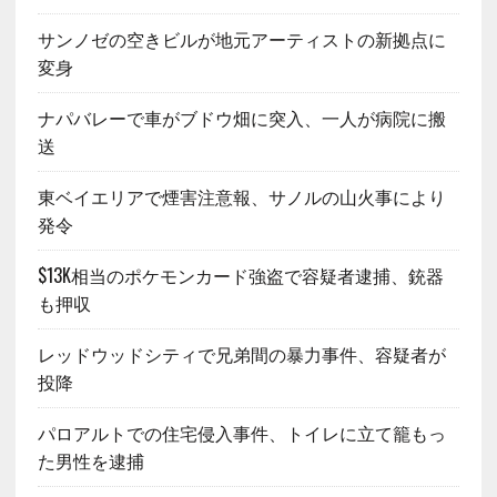
サンノゼの空きビルが地元アーティストの新拠点に
変身
ナパバレーで車がブドウ畑に突入、一人が病院に搬
送
東ベイエリアで煙害注意報、サノルの山火事により
発令
$13K相当のポケモンカード強盗で容疑者逮捕、銃器
も押収
レッドウッドシティで兄弟間の暴力事件、容疑者が
投降
パロアルトでの住宅侵入事件、トイレに立て籠もっ
た男性を逮捕