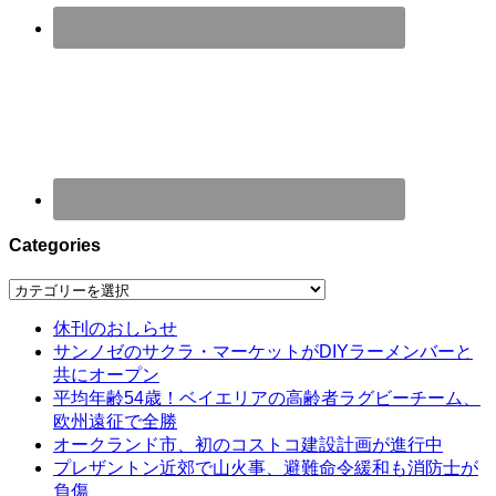
Categories
Categories
休刊のおしらせ
サンノゼのサクラ・マーケットがDIYラーメンバーと
共にオープン
平均年齢54歳！ベイエリアの高齢者ラグビーチーム、
欧州遠征で全勝
オークランド市、初のコストコ建設計画が進行中
プレザントン近郊で山火事、避難命令緩和も消防士が
負傷