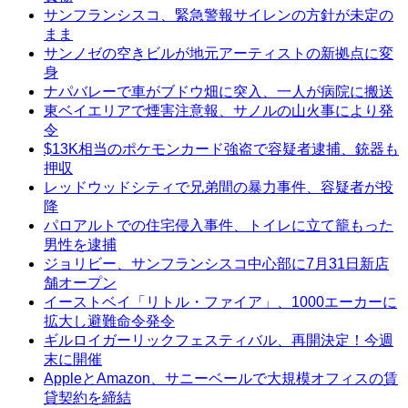
サンフランシスコ、緊急警報サイレンの方針が未定の
まま
サンノゼの空きビルが地元アーティストの新拠点に変
身
ナパバレーで車がブドウ畑に突入、一人が病院に搬送
東ベイエリアで煙害注意報、サノルの山火事により発
令
$13K相当のポケモンカード強盗で容疑者逮捕、銃器も
押収
レッドウッドシティで兄弟間の暴力事件、容疑者が投
降
パロアルトでの住宅侵入事件、トイレに立て籠もった
男性を逮捕
ジョリビー、サンフランシスコ中心部に7月31日新店
舗オープン
イーストベイ「リトル・ファイア」、1000エーカーに
拡大し避難命令発令
ギルロイガーリックフェスティバル、再開決定！今週
末に開催
AppleとAmazon、サニーベールで大規模オフィスの賃
貸契約を締結