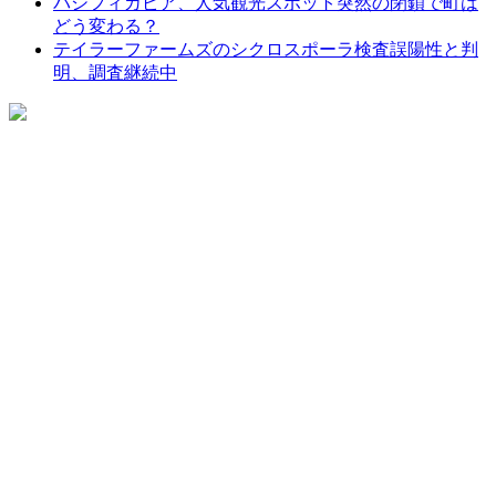
パシフィカピア、人気観光スポット突然の閉鎖で町は
どう変わる？
テイラーファームズのシクロスポーラ検査誤陽性と判
明、調査継続中