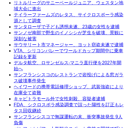
リトルリーグのサニーベールジュニア、ウェスタン地
域大会に進出
テイラーファームズのレタス、サイクロスポーラ感染
源として調査
サンタローザで子ども誘拐未遂、23歳の女性を逮捕
サンノゼ南部で野生のイノシシが芝生を破壊、景観に
深刻な被害
サウサリート市マネージャー、ヨット窃盗未遂で逮捕
VTA、シリコンバレーでワールドカップ期間中に乗車
記録を更新
デルタ航空、ロサンゼルス-マニラ直行便を2027年開
始へ
サンフランシスコのレストランで岩投げによる窓ガラ
ス破壊事件発生
ヘイワードの携帯電話修理ショップ、武装強盗により
在庫全て盗難
キャピトラモール外で女性刺殺、容疑者逮捕
FDA、シクロスポラ感染調査で誤った陽性を訂正もレ
タス回収継続
サンフランシスコで無謀運転の末、衝突事故発生 9人
負傷