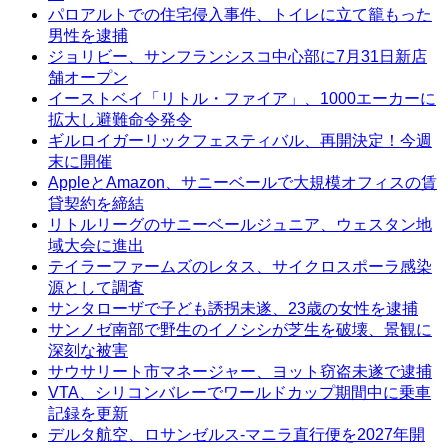
パロアルトでの住宅侵入事件、トイレに立て籠もった
男性を逮捕
ジョリビー、サンフランシスコ中心部に7月31日新店
舗オープン
イーストベイ「リトル・ファイア」、1000エーカーに
拡大し避難命令発令
ギルロイガーリックフェスティバル、再開決定！今週
末に開催
AppleとAmazon、サニーベールで大規模オフィスの賃
貸契約を締結
リトルリーグのサニーベールジュニア、ウェスタン地
域大会に進出
テイラーファームズのレタス、サイクロスポーラ感染
源として調査
サンタローザで子ども誘拐未遂、23歳の女性を逮捕
サンノゼ南部で野生のイノシシが芝生を破壊、景観に
深刻な被害
サウサリート市マネージャー、ヨット窃盗未遂で逮捕
VTA、シリコンバレーでワールドカップ期間中に乗車
記録を更新
デルタ航空、ロサンゼルス-マニラ直行便を2027年開