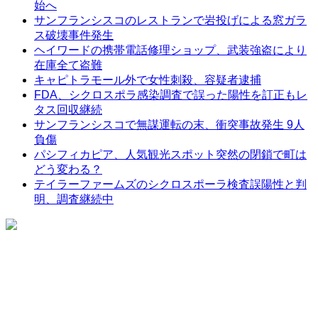
始へ
サンフランシスコのレストランで岩投げによる窓ガラ
ス破壊事件発生
ヘイワードの携帯電話修理ショップ、武装強盗により
在庫全て盗難
キャピトラモール外で女性刺殺、容疑者逮捕
FDA、シクロスポラ感染調査で誤った陽性を訂正もレ
タス回収継続
サンフランシスコで無謀運転の末、衝突事故発生 9人
負傷
パシフィカピア、人気観光スポット突然の閉鎖で町は
どう変わる？
テイラーファームズのシクロスポーラ検査誤陽性と判
明、調査継続中