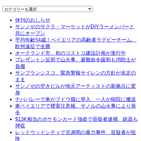
Categories
休刊のおしらせ
サンノゼのサクラ・マーケットがDIYラーメンバーと
共にオープン
平均年齢54歳！ベイエリアの高齢者ラグビーチーム、
欧州遠征で全勝
オークランド市、初のコストコ建設計画が進行中
プレザントン近郊で山火事、避難命令緩和も消防士が
負傷
サンフランシスコ、緊急警報サイレンの方針が未定の
まま
サンノゼの空きビルが地元アーティストの新拠点に変
身
ナパバレーで車がブドウ畑に突入、一人が病院に搬送
東ベイエリアで煙害注意報、サノルの山火事により発
令
$13K相当のポケモンカード強盗で容疑者逮捕、銃器も
押収
レッドウッドシティで兄弟間の暴力事件、容疑者が投
降