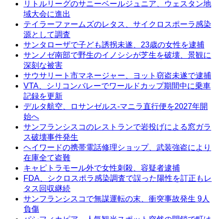
リトルリーグのサニーベールジュニア、ウェスタン地
域大会に進出
テイラーファームズのレタス、サイクロスポーラ感染
源として調査
サンタローザで子ども誘拐未遂、23歳の女性を逮捕
サンノゼ南部で野生のイノシシが芝生を破壊、景観に
深刻な被害
サウサリート市マネージャー、ヨット窃盗未遂で逮捕
VTA、シリコンバレーでワールドカップ期間中に乗車
記録を更新
デルタ航空、ロサンゼルス-マニラ直行便を2027年開
始へ
サンフランシスコのレストランで岩投げによる窓ガラ
ス破壊事件発生
ヘイワードの携帯電話修理ショップ、武装強盗により
在庫全て盗難
キャピトラモール外で女性刺殺、容疑者逮捕
FDA、シクロスポラ感染調査で誤った陽性を訂正もレ
タス回収継続
サンフランシスコで無謀運転の末、衝突事故発生 9人
負傷