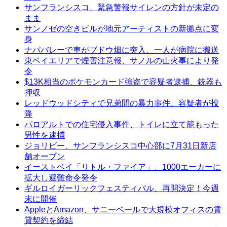
サンフランシスコ、緊急警報サイレンの方針が未定の
まま
サンノゼの空きビルが地元アーティストの新拠点に変
身
ナパバレーで車がブドウ畑に突入、一人が病院に搬送
東ベイエリアで煙害注意報、サノルの山火事により発
令
$13K相当のポケモンカード強盗で容疑者逮捕、銃器も
押収
レッドウッドシティで兄弟間の暴力事件、容疑者が投
降
パロアルトでの住宅侵入事件、トイレに立て籠もった
男性を逮捕
ジョリビー、サンフランシスコ中心部に7月31日新店
舗オープン
イーストベイ「リトル・ファイア」、1000エーカーに
拡大し避難命令発令
ギルロイガーリックフェスティバル、再開決定！今週
末に開催
AppleとAmazon、サニーベールで大規模オフィスの賃
貸契約を締結