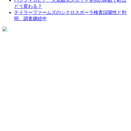
パシフィカピア、人気観光スポット突然の閉鎖で町は
どう変わる？
テイラーファームズのシクロスポーラ検査誤陽性と判
明、調査継続中