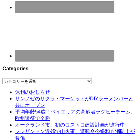
Categories
Categories
休刊のおしらせ
サンノゼのサクラ・マーケットがDIYラーメンバーと
共にオープン
平均年齢54歳！ベイエリアの高齢者ラグビーチーム、
欧州遠征で全勝
オークランド市、初のコストコ建設計画が進行中
プレザントン近郊で山火事、避難命令緩和も消防士が
負傷