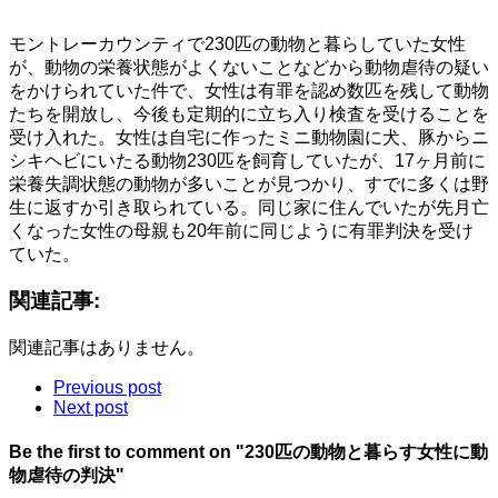
モントレーカウンティで230匹の動物と暮らしていた女性
が、動物の栄養状態がよくないことなどから動物虐待の疑い
をかけられていた件で、女性は有罪を認め数匹を残して動物
たちを開放し、今後も定期的に立ち入り検査を受けることを
受け入れた。女性は自宅に作ったミニ動物園に犬、豚からニ
シキヘビにいたる動物230匹を飼育していたが、17ヶ月前に
栄養失調状態の動物が多いことが見つかり、すでに多くは野
生に返すか引き取られている。同じ家に住んでいたが先月亡
くなった女性の母親も20年前に同じように有罪判決を受け
ていた。
関連記事:
関連記事はありません。
Previous post
Next post
Be the first to comment
on "230匹の動物と暮らす女性に動
物虐待の判決"