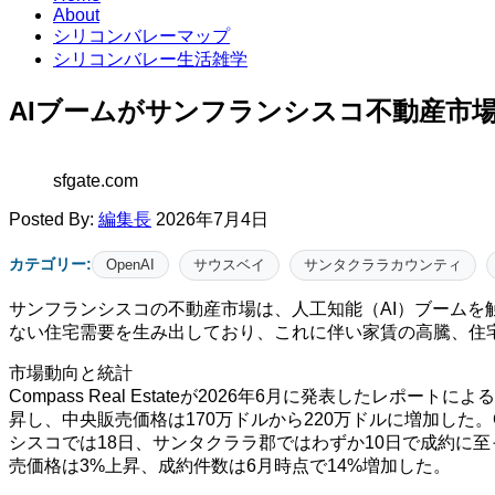
About
シリコンバレーマップ
シリコンバレー生活雑学
AIブームがサンフランシスコ不動産市
sfgate.com
Posted By:
編集長
2026年7月4日
カテゴリー:
OpenAI
サウスベイ
サンタクララカウンティ
サンフランシスコの不動産市場は、人工知能（AI）ブームを
ない住宅需要を生み出しており、これに伴い家賃の高騰、住
市場動向と統計
Compass Real Estateが2026年6月に発表した
昇し、中央販売価格は170万ドルから220万ドルに増加した
シスコでは18日、サンタクララ郡ではわずか10日で成約に
売価格は3%上昇、成約件数は6月時点で14%増加した。