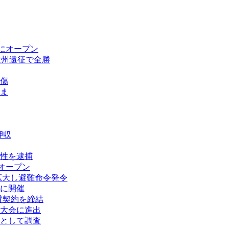
にオープン
欧州遠征で全勝
傷
ま
押収
性を逮捕
オープン
拡大し避難命令発令
に開催
賃貸契約を締結
大会に進出
として調査