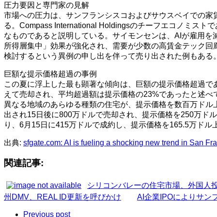
圧力要因と専門家の見解
市場への圧力は、サンフランシスコおよびサウスベイでの家
る。Compass International Holdingsの
なものであると説明している。サイモンセンは、AIが雇用
所得層集中」効果が強化され、需要が少数の高賃金テック回廊に集中し
検討するという異例の申し出を伴って売り出された例もある
巨額な提示価格超過の事例
この夏に浮上した最も顕著な傾向は、巨額の提示価格超過である。
えて売却され、平均超過額は提示価格の23%であったと述べ
異なる地域のあらゆる種類の住宅が、提示価格を数百万ドル上回って
出され15日後に800万ドルで売却され、提示価格を250万ドル上回っ
り、6月15日に415万ドルで成約し、提示価格を165.5万ド
出典:
sfgate.com: AI is fueling a shocking new trend in San Fra
関連記事:
シリコンバレーの住宅市場、外国人
州DMV、REAL ID更新を呼びかけ
AI企業IPOによりサ
Previous post