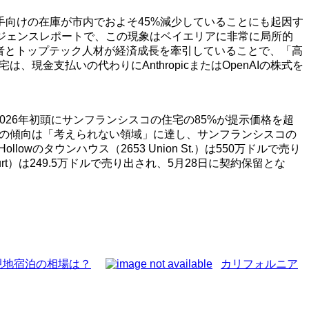
向けの在庫が市内でおよそ45%減少していることにも起因す
市場インテリジェンスレポートで、この現象はベイエリアに非常に局所的
者とトップテック人材が経済成長を牽引していることで、「高
、現金支払いの代わりにAnthropicまたはOpenAIの株式を
2026年初頭にサンフランシスコの住宅の85%が提示価格を超
、この傾向は「考えられない領域」に達し、サンフランシスコの
タウンハウス（2653 Union St.）は550万ドルで売り
ourt）は249.5万ドルで売り出され、5月28日に契約保留とな
現地宿泊の相場は？
カリフォルニア