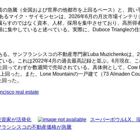
賃の急騰（全国および世界の他都市を上回るペース）と、買い手
チーフエコノミストであるマイク・サイモンセンは、2026年6月の月次
を減らすのではなく資本、人材、採用を集中させており、高所得
ていると述べている。実際に、Duboce Triangleの住宅は
。
サンフランシスコの不動産専門家Luba Muzichenkoは、
ている。これは2022年4月の過去最高記録と並ぶ。6月現在
わずか数週間で売却されている。具体例として、Cow Hollowの
た。また、Lone Mountainの一戸建て（73 Almaden C
ル上回った。
ncisco real estate
投資家が活発化
スーパーボウルLX、
ンフランシスコの不動産価格が急騰