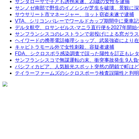
サンタローザで子ども誘拐未遂、23歳の女性を逮捕
サンノゼ南部で野生のイノシシが芝生を破壊、景観に深
サウサリート市マネージャー、ヨット窃盗未遂で逮捕
VTA、シリコンバレーでワールドカップ期間中に乗車
デルタ航空、ロサンゼルス-マニラ直行便を2027年開始
サンフランシスコのレストランで岩投げによる窓ガラス
ヘイワードの携帯電話修理ショップ、武装強盗により在
キャピトラモール外で女性刺殺、容疑者逮捕
FDA、シクロスポラ感染調査で誤った陽性を訂正もレ
サンフランシスコで無謀運転の末、衝突事故発生 9人負
パシフィカピア、人気観光スポット突然の閉鎖で町はど
テイラーファームズのシクロスポーラ検査誤陽性と判明