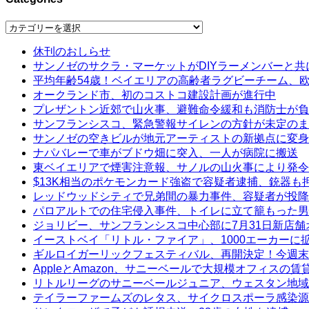
Categories
休刊のおしらせ
サンノゼのサクラ・マーケットがDIYラーメンバーと共
平均年齢54歳！ベイエリアの高齢者ラグビーチーム、
オークランド市、初のコストコ建設計画が進行中
プレザントン近郊で山火事、避難命令緩和も消防士が負
サンフランシスコ、緊急警報サイレンの方針が未定のま
サンノゼの空きビルが地元アーティストの新拠点に変身
ナパバレーで車がブドウ畑に突入、一人が病院に搬送
東ベイエリアで煙害注意報、サノルの山火事により発令
$13K相当のポケモンカード強盗で容疑者逮捕、銃器も
レッドウッドシティで兄弟間の暴力事件、容疑者が投降
パロアルトでの住宅侵入事件、トイレに立て籠もった男
ジョリビー、サンフランシスコ中心部に7月31日新店舗
イーストベイ「リトル・ファイア」、1000エーカーに
ギルロイガーリックフェスティバル、再開決定！今週末
AppleとAmazon、サニーベールで大規模オフィスの
リトルリーグのサニーベールジュニア、ウェスタン地域
テイラーファームズのレタス、サイクロスポーラ感染源