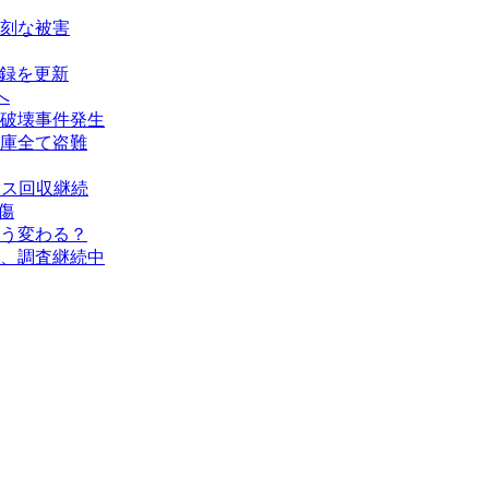
刻な被害
記録を更新
へ
破壊事件発生
庫全て盗難
タス回収継続
傷
う変わる？
、調査継続中