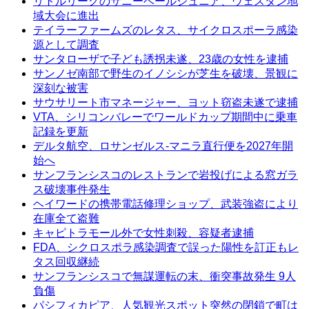
リトルリーグのサニーベールジュニア、ウェスタン地
域大会に進出
テイラーファームズのレタス、サイクロスポーラ感染
源として調査
サンタローザで子ども誘拐未遂、23歳の女性を逮捕
サンノゼ南部で野生のイノシシが芝生を破壊、景観に
深刻な被害
サウサリート市マネージャー、ヨット窃盗未遂で逮捕
VTA、シリコンバレーでワールドカップ期間中に乗車
記録を更新
デルタ航空、ロサンゼルス-マニラ直行便を2027年開
始へ
サンフランシスコのレストランで岩投げによる窓ガラ
ス破壊事件発生
ヘイワードの携帯電話修理ショップ、武装強盗により
在庫全て盗難
キャピトラモール外で女性刺殺、容疑者逮捕
FDA、シクロスポラ感染調査で誤った陽性を訂正もレ
タス回収継続
サンフランシスコで無謀運転の末、衝突事故発生 9人
負傷
パシフィカピア、人気観光スポット突然の閉鎖で町は