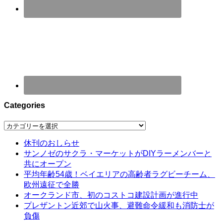
Categories
Categories
休刊のおしらせ
サンノゼのサクラ・マーケットがDIYラーメンバーと
共にオープン
平均年齢54歳！ベイエリアの高齢者ラグビーチーム、
欧州遠征で全勝
オークランド市、初のコストコ建設計画が進行中
プレザントン近郊で山火事、避難命令緩和も消防士が
負傷