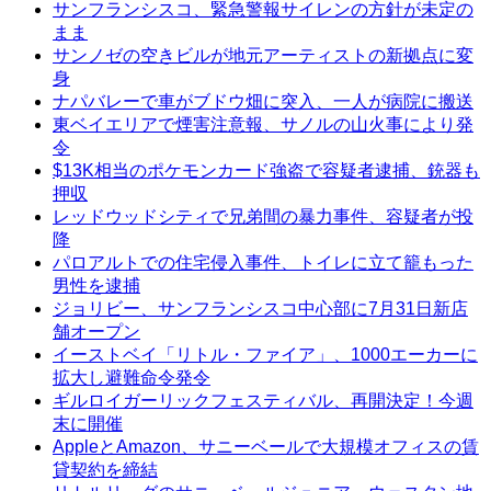
サンフランシスコ、緊急警報サイレンの方針が未定の
まま
サンノゼの空きビルが地元アーティストの新拠点に変
身
ナパバレーで車がブドウ畑に突入、一人が病院に搬送
東ベイエリアで煙害注意報、サノルの山火事により発
令
$13K相当のポケモンカード強盗で容疑者逮捕、銃器も
押収
レッドウッドシティで兄弟間の暴力事件、容疑者が投
降
パロアルトでの住宅侵入事件、トイレに立て籠もった
男性を逮捕
ジョリビー、サンフランシスコ中心部に7月31日新店
舗オープン
イーストベイ「リトル・ファイア」、1000エーカーに
拡大し避難命令発令
ギルロイガーリックフェスティバル、再開決定！今週
末に開催
AppleとAmazon、サニーベールで大規模オフィスの賃
貸契約を締結