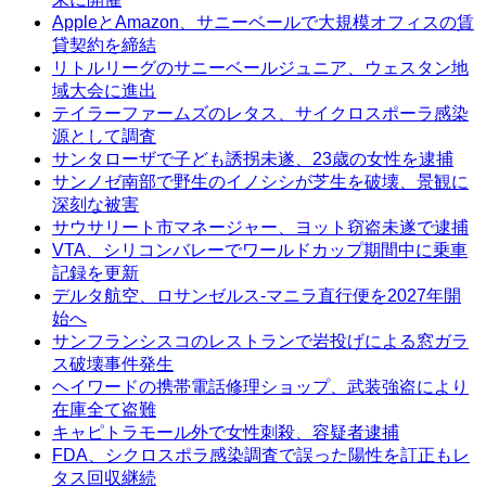
AppleとAmazon、サニーベールで大規模オフィスの賃
貸契約を締結
リトルリーグのサニーベールジュニア、ウェスタン地
域大会に進出
テイラーファームズのレタス、サイクロスポーラ感染
源として調査
サンタローザで子ども誘拐未遂、23歳の女性を逮捕
サンノゼ南部で野生のイノシシが芝生を破壊、景観に
深刻な被害
サウサリート市マネージャー、ヨット窃盗未遂で逮捕
VTA、シリコンバレーでワールドカップ期間中に乗車
記録を更新
デルタ航空、ロサンゼルス-マニラ直行便を2027年開
始へ
サンフランシスコのレストランで岩投げによる窓ガラ
ス破壊事件発生
ヘイワードの携帯電話修理ショップ、武装強盗により
在庫全て盗難
キャピトラモール外で女性刺殺、容疑者逮捕
FDA、シクロスポラ感染調査で誤った陽性を訂正もレ
タス回収継続