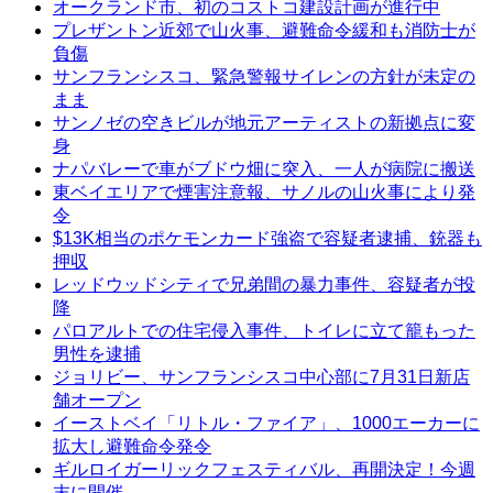
オークランド市、初のコストコ建設計画が進行中
プレザントン近郊で山火事、避難命令緩和も消防士が
負傷
サンフランシスコ、緊急警報サイレンの方針が未定の
まま
サンノゼの空きビルが地元アーティストの新拠点に変
身
ナパバレーで車がブドウ畑に突入、一人が病院に搬送
東ベイエリアで煙害注意報、サノルの山火事により発
令
$13K相当のポケモンカード強盗で容疑者逮捕、銃器も
押収
レッドウッドシティで兄弟間の暴力事件、容疑者が投
降
パロアルトでの住宅侵入事件、トイレに立て籠もった
男性を逮捕
ジョリビー、サンフランシスコ中心部に7月31日新店
舗オープン
イーストベイ「リトル・ファイア」、1000エーカーに
拡大し避難命令発令
ギルロイガーリックフェスティバル、再開決定！今週
末に開催