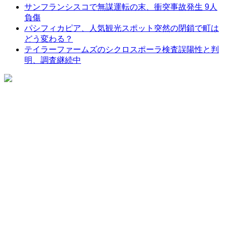
サンフランシスコで無謀運転の末、衝突事故発生 9人
負傷
パシフィカピア、人気観光スポット突然の閉鎖で町は
どう変わる？
テイラーファームズのシクロスポーラ検査誤陽性と判
明、調査継続中