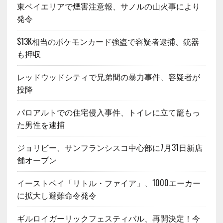
東ベイエリアで煙害注意報、サノルの山火事により
発令
$13K相当のポケモンカード強盗で容疑者逮捕、銃器
も押収
レッドウッドシティで兄弟間の暴力事件、容疑者が
投降
パロアルトでの住宅侵入事件、トイレに立て籠もっ
た男性を逮捕
ジョリビー、サンフランシスコ中心部に7月31日新店
舗オープン
イーストベイ「リトル・ファイア」、1000エーカー
に拡大し避難命令発令
ギルロイガーリックフェスティバル、再開決定！今