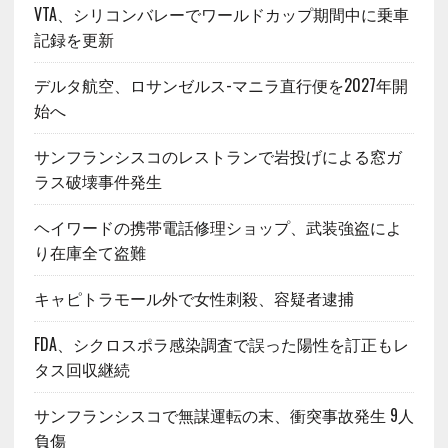
VTA、シリコンバレーでワールドカップ期間中に乗車
記録を更新
デルタ航空、ロサンゼルス-マニラ直行便を2027年開
始へ
サンフランシスコのレストランで岩投げによる窓ガ
ラス破壊事件発生
ヘイワードの携帯電話修理ショップ、武装強盗によ
り在庫全て盗難
キャピトラモール外で女性刺殺、容疑者逮捕
FDA、シクロスポラ感染調査で誤った陽性を訂正もレ
タス回収継続
サンフランシスコで無謀運転の末、衝突事故発生 9人
負傷