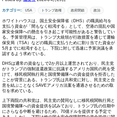
カテゴリー:
USA
トランプ政権
政府閉鎖
政治
ホワイトハウスは、国土安全保障省（DHS）の職員給与を
支払う資金が「間もなく枯渇する」として、空港の混乱や国
家安全保障への懸念を引き起こす可能性があると警告してい
る。予算管理局は、トランプ大統領が行政措置を通じて運輸
保安局（TSA）などの職員に支払うために割り当てた資金が
5月までに枯渇するとし、下院に対して迅速に予算決議を承
認するよう求めている。
DHSは通常の資金なしで2か月以上運営されており、民主党
がトランプの強制送還政策に抗議するアメリカ国民の死を受
けて、移民税関執行局と国境警備隊への資金提供を拒否した
ことが背景にある。トランプ氏は共和党に対し、民主党と合
意を結ぶことなくSAVEアメリカ法案を通過させるための取
引を求めている。
上下両院の共和党は、民主党の賛同なしに移民税関執行局と
国境警備隊への資金提供を試みており、トランプ氏の任期中
にさらなる中断を避けるため、70億ドルを提供する予定で
ある。しかし、下院は他の国土安全保障部門の資金提供に関