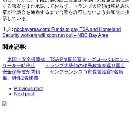
する議案をまだ承認しておらず、トランプ大統領は税込み法
案が全議会を通過するまで合意を許可しないよう共和党に指
示している。
出典:
nbcbayarea.com: Funds to pay TSA and Homeland
Security workers will soon run out – NBC Bay Area
関連記事:
米国土安全保障省、TSA Pre事前審査・グローバルエント
リーを一時停止
トランプ大統領の移民政策を巡り国土
安全保障省が閉鎖
サンフランシスコ市長警護官2名負
傷、男性2名逮捕
Previous post
Next post