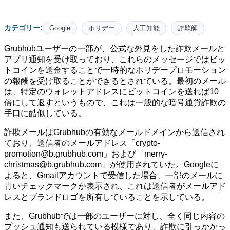
カテゴリー:
Google
ホリデー
人工知能
詐欺師
Grubhubユーザーの一部が、公式な外見をした詐欺メールと
アプリ通知を受け取っており、これらのメッセージではビッ
トコインを送金することで一時的なホリデープロモーション
の報酬を受け取ることができるとされている。最初のメール
は、特定のウォレットアドレスにビットコインを送れば10
倍にして返すというもので、これは一般的な暗号通貨詐欺の
手口に酷似している。
詐欺メールはGrubhubの有効なメールドメインから送信され
ており、送信者のメールアドレス「crypto-
promotion@b.grubhub.com」および「merry-
christmas@b.grubhub.com」が使用されていた。Googleに
よると、Gmailアカウントで受信した場合、一部のメールに
青いチェックマークが表示され、これは送信者がメールアド
レスとブランドロゴを所有していることを示している。
また、Grubhubでは一部のユーザーに対し、全く同じ内容の
プッシュ通知も送られている模様であり、詐欺に引っかかっ