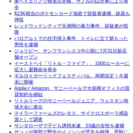
東ベイエリアで煙害注意報、サノルの山火事により発
令
$13K相当のポケモンカード強盗で容疑者逮捕、銃器も
押収
レッドウッドシティで兄弟間の暴力事件、容疑者が投
降
パロアルトでの住宅侵入事件、トイレに立て籠もった
男性を逮捕
ジョリビー、サンフランシスコ中心部に7月31日新店
舗オープン
イーストベイ「リトル・ファイア」、1000エーカーに
拡大し避難命令発令
ギルロイガーリックフェスティバル、再開決定！今週
末に開催
AppleとAmazon、サニーベールで大規模オフィスの賃
貸契約を締結
リトルリーグのサニーベールジュニア、ウェスタン地
域大会に進出
テイラーファームズのレタス、サイクロスポーラ感染
源として調査
サンタローザで子ども誘拐未遂、23歳の女性を逮捕
サンノゼ南部で野生のイノシシが芝生を破壊、景観に