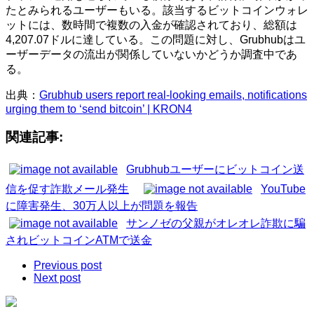
たとみられるユーザーもいる。該当するビットコインウォレ
ットには、数時間で複数の入金が確認されており、総額は
4,207.07ドルに達している。この問題に対し、Grubhubはユ
ーザーデータの流出が関係していないかどうか調査中であ
る。
出典：
Grubhub users report real-looking emails, notifications
urging them to ‘send bitcoin’ | KRON4
関連記事:
Grubhubユーザーにビットコイン送
信を促す詐欺メール発生
YouTube
に障害発生、30万人以上が問題を報告
サンノゼの父親がオレオレ詐欺に騙
されビットコインATMで送金
Previous post
Next post