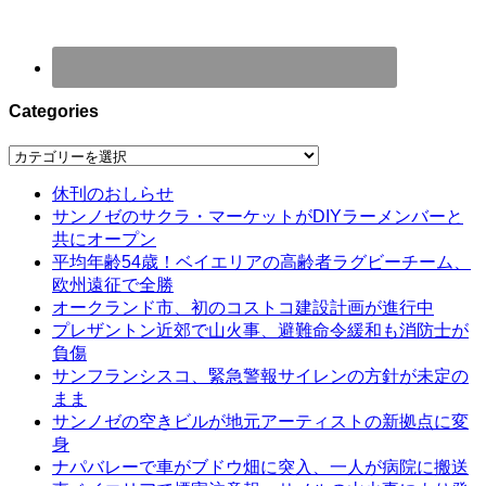
Categories
Categories
休刊のおしらせ
サンノゼのサクラ・マーケットがDIYラーメンバーと
共にオープン
平均年齢54歳！ベイエリアの高齢者ラグビーチーム、
欧州遠征で全勝
オークランド市、初のコストコ建設計画が進行中
プレザントン近郊で山火事、避難命令緩和も消防士が
負傷
サンフランシスコ、緊急警報サイレンの方針が未定の
まま
サンノゼの空きビルが地元アーティストの新拠点に変
身
ナパバレーで車がブドウ畑に突入、一人が病院に搬送