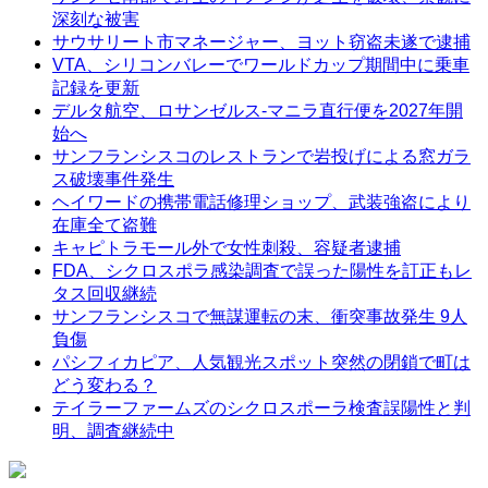
深刻な被害
サウサリート市マネージャー、ヨット窃盗未遂で逮捕
VTA、シリコンバレーでワールドカップ期間中に乗車
記録を更新
デルタ航空、ロサンゼルス-マニラ直行便を2027年開
始へ
サンフランシスコのレストランで岩投げによる窓ガラ
ス破壊事件発生
ヘイワードの携帯電話修理ショップ、武装強盗により
在庫全て盗難
キャピトラモール外で女性刺殺、容疑者逮捕
FDA、シクロスポラ感染調査で誤った陽性を訂正もレ
タス回収継続
サンフランシスコで無謀運転の末、衝突事故発生 9人
負傷
パシフィカピア、人気観光スポット突然の閉鎖で町は
どう変わる？
テイラーファームズのシクロスポーラ検査誤陽性と判
明、調査継続中