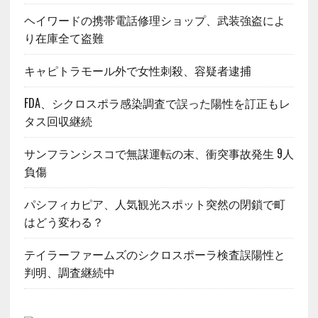
ヘイワードの携帯電話修理ショップ、武装強盗によ
り在庫全て盗難
キャピトラモール外で女性刺殺、容疑者逮捕
FDA、シクロスポラ感染調査で誤った陽性を訂正もレ
タス回収継続
サンフランシスコで無謀運転の末、衝突事故発生 9人
負傷
パシフィカピア、人気観光スポット突然の閉鎖で町
はどう変わる？
テイラーファームズのシクロスポーラ検査誤陽性と
判明、調査継続中