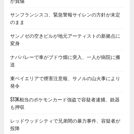
が負傷
サンフランシスコ、緊急警報サイレンの方針が未定
のまま
サンノゼの空きビルが地元アーティストの新拠点に
変身
ナパバレーで車がブドウ畑に突入、一人が病院に搬
送
東ベイエリアで煙害注意報、サノルの山火事により
発令
$13K相当のポケモンカード強盗で容疑者逮捕、銃器
も押収
レッドウッドシティで兄弟間の暴力事件、容疑者が
投降