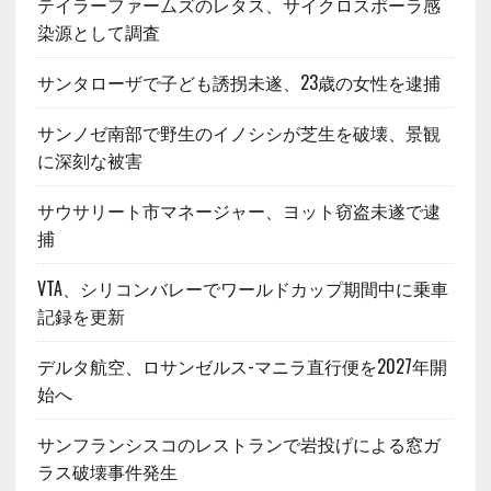
テイラーファームズのレタス、サイクロスポーラ感
染源として調査
サンタローザで子ども誘拐未遂、23歳の女性を逮捕
サンノゼ南部で野生のイノシシが芝生を破壊、景観
に深刻な被害
サウサリート市マネージャー、ヨット窃盗未遂で逮
捕
VTA、シリコンバレーでワールドカップ期間中に乗車
記録を更新
デルタ航空、ロサンゼルス-マニラ直行便を2027年開
始へ
サンフランシスコのレストランで岩投げによる窓ガ
ラス破壊事件発生