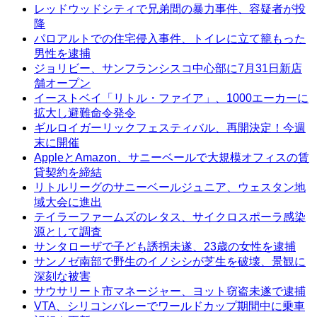
レッドウッドシティで兄弟間の暴力事件、容疑者が投
降
パロアルトでの住宅侵入事件、トイレに立て籠もった
男性を逮捕
ジョリビー、サンフランシスコ中心部に7月31日新店
舗オープン
イーストベイ「リトル・ファイア」、1000エーカーに
拡大し避難命令発令
ギルロイガーリックフェスティバル、再開決定！今週
末に開催
AppleとAmazon、サニーベールで大規模オフィスの賃
貸契約を締結
リトルリーグのサニーベールジュニア、ウェスタン地
域大会に進出
テイラーファームズのレタス、サイクロスポーラ感染
源として調査
サンタローザで子ども誘拐未遂、23歳の女性を逮捕
サンノゼ南部で野生のイノシシが芝生を破壊、景観に
深刻な被害
サウサリート市マネージャー、ヨット窃盗未遂で逮捕
VTA、シリコンバレーでワールドカップ期間中に乗車