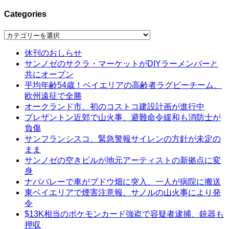
Categories
Categories
休刊のおしらせ
サンノゼのサクラ・マーケットがDIYラーメンバーと
共にオープン
平均年齢54歳！ベイエリアの高齢者ラグビーチーム、
欧州遠征で全勝
オークランド市、初のコストコ建設計画が進行中
プレザントン近郊で山火事、避難命令緩和も消防士が
負傷
サンフランシスコ、緊急警報サイレンの方針が未定の
まま
サンノゼの空きビルが地元アーティストの新拠点に変
身
ナパバレーで車がブドウ畑に突入、一人が病院に搬送
東ベイエリアで煙害注意報、サノルの山火事により発
令
$13K相当のポケモンカード強盗で容疑者逮捕、銃器も
押収