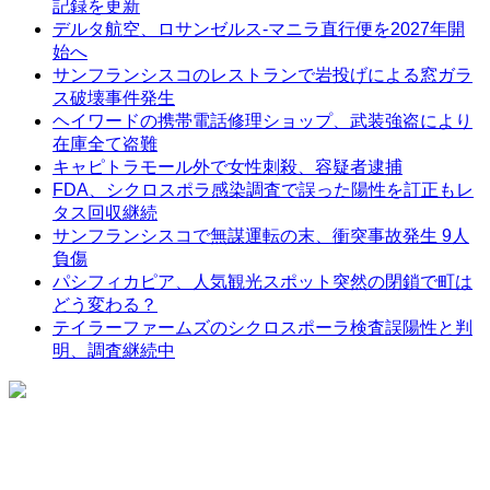
記録を更新
デルタ航空、ロサンゼルス-マニラ直行便を2027年開
始へ
サンフランシスコのレストランで岩投げによる窓ガラ
ス破壊事件発生
ヘイワードの携帯電話修理ショップ、武装強盗により
在庫全て盗難
キャピトラモール外で女性刺殺、容疑者逮捕
FDA、シクロスポラ感染調査で誤った陽性を訂正もレ
タス回収継続
サンフランシスコで無謀運転の末、衝突事故発生 9人
負傷
パシフィカピア、人気観光スポット突然の閉鎖で町は
どう変わる？
テイラーファームズのシクロスポーラ検査誤陽性と判
明、調査継続中