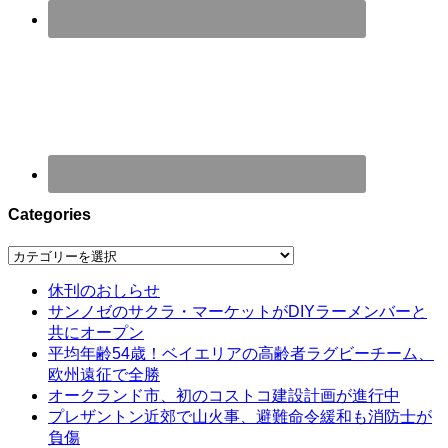
Categories
Categories
休刊のおしらせ
サンノゼのサクラ・マーケットがDIYラーメンバーと
共にオープン
平均年齢54歳！ベイエリアの高齢者ラグビーチーム、
欧州遠征で全勝
オークランド市、初のコストコ建設計画が進行中
プレザントン近郊で山火事、避難命令緩和も消防士が
負傷