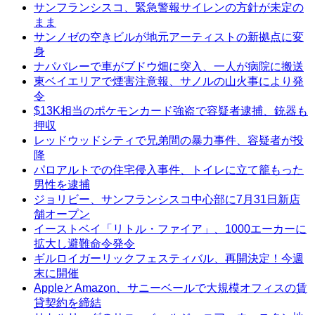
サンフランシスコ、緊急警報サイレンの方針が未定の
まま
サンノゼの空きビルが地元アーティストの新拠点に変
身
ナパバレーで車がブドウ畑に突入、一人が病院に搬送
東ベイエリアで煙害注意報、サノルの山火事により発
令
$13K相当のポケモンカード強盗で容疑者逮捕、銃器も
押収
レッドウッドシティで兄弟間の暴力事件、容疑者が投
降
パロアルトでの住宅侵入事件、トイレに立て籠もった
男性を逮捕
ジョリビー、サンフランシスコ中心部に7月31日新店
舗オープン
イーストベイ「リトル・ファイア」、1000エーカーに
拡大し避難命令発令
ギルロイガーリックフェスティバル、再開決定！今週
末に開催
AppleとAmazon、サニーベールで大規模オフィスの賃
貸契約を締結