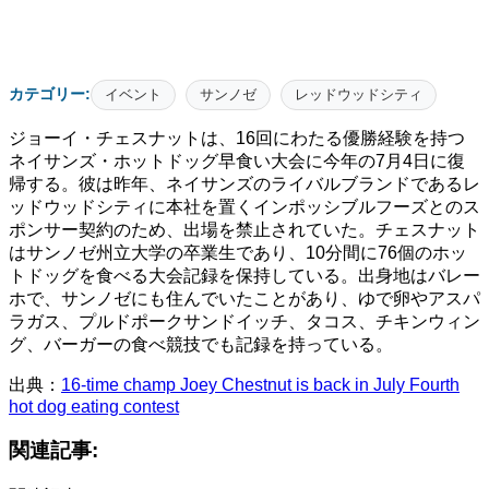
カテゴリー:
イベント
サンノゼ
レッドウッドシティ
ジョーイ・チェスナットは、16回にわたる優勝経験を持つ
ネイサンズ・ホットドッグ早食い大会に今年の7月4日に復
帰する。彼は昨年、ネイサンズのライバルブランドであるレ
ッドウッドシティに本社を置くインポッシブルフーズとのス
ポンサー契約のため、出場を禁止されていた。チェスナット
はサンノゼ州立大学の卒業生であり、10分間に76個のホッ
トドッグを食べる大会記録を保持している。出身地はバレー
ホで、サンノゼにも住んでいたことがあり、ゆで卵やアスパ
ラガス、プルドポークサンドイッチ、タコス、チキンウィン
グ、バーガーの食べ競技でも記録を持っている。
出典：
16-time champ Joey Chestnut is back in July Fourth
hot dog eating contest
関連記事: