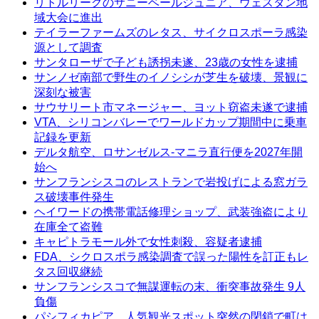
リトルリーグのサニーベールジュニア、ウェスタン地
域大会に進出
テイラーファームズのレタス、サイクロスポーラ感染
源として調査
サンタローザで子ども誘拐未遂、23歳の女性を逮捕
サンノゼ南部で野生のイノシシが芝生を破壊、景観に
深刻な被害
サウサリート市マネージャー、ヨット窃盗未遂で逮捕
VTA、シリコンバレーでワールドカップ期間中に乗車
記録を更新
デルタ航空、ロサンゼルス-マニラ直行便を2027年開
始へ
サンフランシスコのレストランで岩投げによる窓ガラ
ス破壊事件発生
ヘイワードの携帯電話修理ショップ、武装強盗により
在庫全て盗難
キャピトラモール外で女性刺殺、容疑者逮捕
FDA、シクロスポラ感染調査で誤った陽性を訂正もレ
タス回収継続
サンフランシスコで無謀運転の末、衝突事故発生 9人
負傷
パシフィカピア、人気観光スポット突然の閉鎖で町は