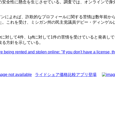
の安全性に懸念を生じさせている。調査では、オンラインで身
ェディアンによれば、詐欺的なプロフィールに関する苦情は数年前
た。これを受け、ミシガン州の民主党議員デビー・ディンゲル
対して4件、Lyftに対して1件の苦情を受けていると発表している。
取る方針を示している。
eing rented and stolen online: "If you don't have a license, t
ライドシェア価格比較アプリ登場