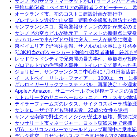
サンノゼのサクラ・マーケットがDIYラーメンバーと共
平均年齢54歳！ベイエリアの高齢者ラグビーチーム、
オークランド市、初のコストコ建設計画が進行中
プレザントン近郊で山火事、避難命令緩和も消防士が負
サンフランシスコ、緊急警報サイレンの方針が未定のま
サンノゼの空きビルが地元アーティストの新拠点に変身
ナパバレーで車がブドウ畑に突入、一人が病院に搬送
東ベイエリアで煙害注意報、サノルの山火事により発令
$13K相当のポケモンカード強盗で容疑者逮捕、銃器も
レッドウッドシティで兄弟間の暴力事件、容疑者が投降
パロアルトでの住宅侵入事件、トイレに立て籠もった男
ジョリビー、サンフランシスコ中心部に7月31日新店舗
イーストベイ「リトル・ファイア」、1000エーカーに
ギルロイガーリックフェスティバル、再開決定！今週末
AppleとAmazon、サニーベールで大規模オフィスの
リトルリーグのサニーベールジュニア、ウェスタン地域
テイラーファームズのレタス、サイクロスポーラ感染源
サンタローザで子ども誘拐未遂、23歳の女性を逮捕
サンノゼ南部で野生のイノシシが芝生を破壊、景観に深
サウサリート市マネージャー、ヨット窃盗未遂で逮捕
VTA、シリコンバレーでワールドカップ期間中に乗車
デルタ航空、ロサンゼルス-マニラ直行便を2027年開始