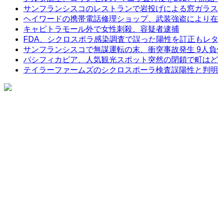
サンフランシスコのレストランで岩投げによる窓ガラス
ヘイワードの携帯電話修理ショップ、武装強盗により在
キャピトラモール外で女性刺殺、容疑者逮捕
FDA、シクロスポラ感染調査で誤った陽性を訂正もレ
サンフランシスコで無謀運転の末、衝突事故発生 9人負
パシフィカピア、人気観光スポット突然の閉鎖で町はど
テイラーファームズのシクロスポーラ検査誤陽性と判明