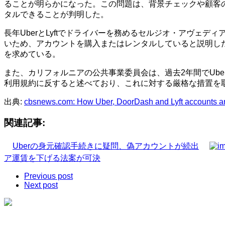
ることが明らかになった。この問題は、背景チェックや顧客
タルできることが判明した。
長年UberとLyftでドライバーを務めるセルジオ・アヴ
いため、アカウントを購入またはレンタルしていると説明し
を求めている。
また、カリフォルニアの公共事業委員会は、過去2年間でUberに
利用規約に反すると述べており、これに対する厳格な措置を
出典:
cbsnews.com: How Uber, DoorDash and Lyft accounts are b
関連記事:
Uberの身元確認手続きに疑問、偽アカウントが続出
ア運賃を下げる法案が可決
Previous post
Next post