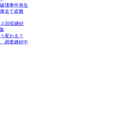
破壊事件発生
庫全て盗難
タス回収継続
傷
う変わる？
、調査継続中