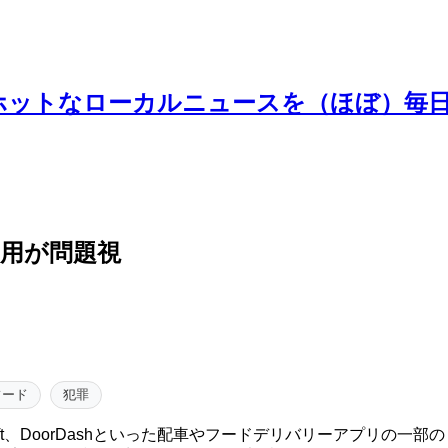
ホットなローカルニュースを（ほぼ）毎
正利用が問題視
フード
犯罪
によると、UberやLyft、DoorDashといった配車やフードデリバリ