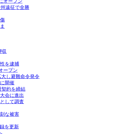
にオープン
欧州遠征で全勝
傷
ま
押収
性を逮捕
オープン
拡大し避難命令発令
に開催
賃貸契約を締結
大会に進出
として調査
刻な被害
記録を更新
へ