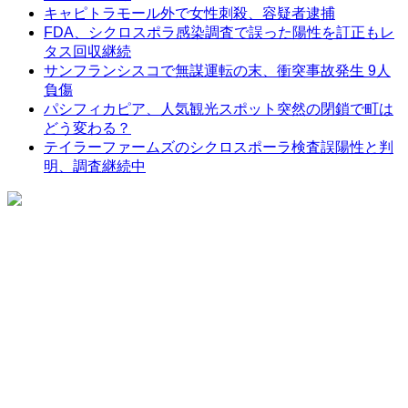
キャピトラモール外で女性刺殺、容疑者逮捕
FDA、シクロスポラ感染調査で誤った陽性を訂正もレ
タス回収継続
サンフランシスコで無謀運転の末、衝突事故発生 9人
負傷
パシフィカピア、人気観光スポット突然の閉鎖で町は
どう変わる？
テイラーファームズのシクロスポーラ検査誤陽性と判
明、調査継続中