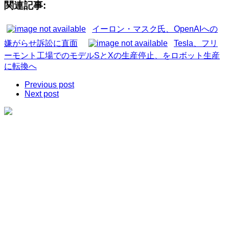
関連記事:
イーロン・マスク氏、OpenAIへの
嫌がらせ訴訟に直面
Tesla、フリ
ーモント工場でのモデルSとXの生産停止、をロボット生産
に転換へ
Previous post
Next post