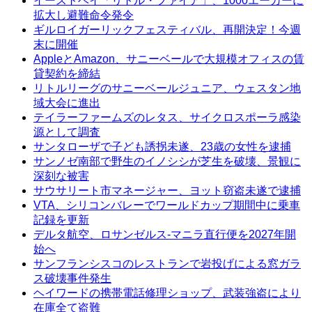
イーストベイ「リトル・ファイア」、1000エーカーに
拡大し避難命令発令
ギルロイガーリックフェスティバル、再開決定！今週
末に開催
AppleとAmazon、サニーベールで大規模オフィスの賃
貸契約を締結
リトルリーグのサニーベールジュニア、ウェスタン地
域大会に進出
テイラーファームズのレタス、サイクロスポーラ感染
源として調査
サンタローザで子ども誘拐未遂、23歳の女性を逮捕
サンノゼ南部で野生のイノシシが芝生を破壊、景観に
深刻な被害
サウサリート市マネージャー、ヨット窃盗未遂で逮捕
VTA、シリコンバレーでワールドカップ期間中に乗車
記録を更新
デルタ航空、ロサンゼルス-マニラ直行便を2027年開
始へ
サンフランシスコのレストランで岩投げによる窓ガラ
ス破壊事件発生
ヘイワードの携帯電話修理ショップ、武装強盗により
在庫全て盗難