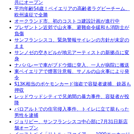
共にオープン
平均年齢54歳！ベイエリアの高齢者ラグビーチーム、
欧州遠征で全勝
オークランド市、初のコストコ建設計画が進行中
プレザントン近郊で山火事、避難命令緩和も消防士が
負傷
サンフランシスコ、緊急警報サイレンの方針が未定の
まま
サンノゼの空きビルが地元アーティストの新拠点に変
身
ナパバレーで車がブドウ畑に突入、一人が病院に搬送
東ベイエリアで煙害注意報、サノルの山火事により発
令
$13K相当のポケモンカード強盗で容疑者逮捕、銃器も
押収
レッドウッドシティで兄弟間の暴力事件、容疑者が投
降
パロアルトでの住宅侵入事件、トイレに立て籠もった
男性を逮捕
ジョリビー、サンフランシスコ中心部に7月31日新店
舗オープン