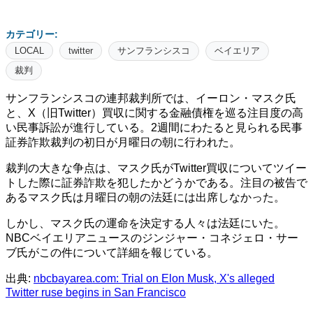
カテゴリー:
LOCAL
twitter
サンフランシスコ
ベイエリア
裁判
サンフランシスコの連邦裁判所では、イーロン・マスク氏
と、X（旧Twitter）買収に関する金融債権を巡る注目度の高
い民事訴訟が進行している。2週間にわたると見られる民事
証券詐欺裁判の初日が月曜日の朝に行われた。
裁判の大きな争点は、マスク氏がTwitter買収についてツイー
トした際に証券詐欺を犯したかどうかである。注目の被告で
あるマスク氏は月曜日の朝の法廷には出席しなかった。
しかし、マスク氏の運命を決定する人々は法廷にいた。
NBCベイエリアニュースのジンジャー・コネジェロ・サー
ブ氏がこの件について詳細を報じている。
出典:
nbcbayarea.com: Trial on Elon Musk, X's alleged
Twitter ruse begins in San Francisco