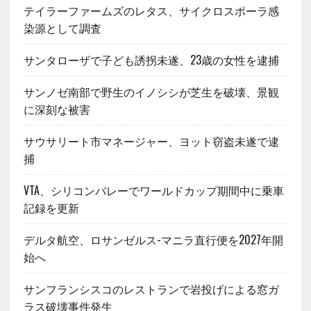
テイラーファームズのレタス、サイクロスポーラ感
染源として調査
サンタローザで子ども誘拐未遂、23歳の女性を逮捕
サンノゼ南部で野生のイノシシが芝生を破壊、景観
に深刻な被害
サウサリート市マネージャー、ヨット窃盗未遂で逮
捕
VTA、シリコンバレーでワールドカップ期間中に乗車
記録を更新
デルタ航空、ロサンゼルス-マニラ直行便を2027年開
始へ
サンフランシスコのレストランで岩投げによる窓ガ
ラス破壊事件発生