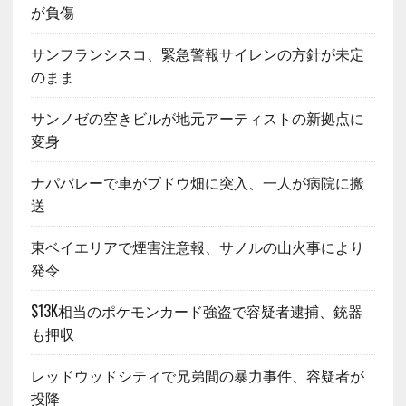
が負傷
サンフランシスコ、緊急警報サイレンの方針が未定
のまま
サンノゼの空きビルが地元アーティストの新拠点に
変身
ナパバレーで車がブドウ畑に突入、一人が病院に搬
送
東ベイエリアで煙害注意報、サノルの山火事により
発令
$13K相当のポケモンカード強盗で容疑者逮捕、銃器
も押収
レッドウッドシティで兄弟間の暴力事件、容疑者が
投降