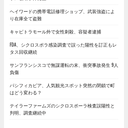
ヘイワードの携帯電話修理ショップ、武装強盗によ
り在庫全て盗難
キャピトラモール外で女性刺殺、容疑者逮捕
FDA、シクロスポラ感染調査で誤った陽性を訂正もレ
タス回収継続
サンフランシスコで無謀運転の末、衝突事故発生 9人
負傷
パシフィカピア、人気観光スポット突然の閉鎖で町
はどう変わる？
テイラーファームズのシクロスポーラ検査誤陽性と
判明、調査継続中