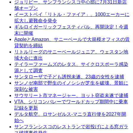
ジョリビー、サンフランシスコ中心部に7月31日新店
舗オープン
イーストベイ「リトル・ファイア」、1000エーカーに
拡大し避難命令発令
ギルロイガーリックフェスティバル、再開決定！今週
末に開催
AppleとAmazon、サニーベールで大規模オフィスの賃
貸契約を締結
リトルリーグのサニーベールジュニア、ウェスタン地
域大会に進出
テイラーファームズのレタス、サイクロスポーラ感染
源として調査
サンタローザで子ども誘拐未遂、23歳の女性を逮捕
サンノゼ南部で野生のイノシシが芝生を破壊、景観に
深刻な被害
サウサリート市マネージャー、ヨット窃盗未遂で逮捕
VTA、シリコンバレーでワールドカップ期間中に乗車
記録を更新
デルタ航空、ロサンゼルス-マニラ直行便を2027年開
始へ
サンフランシスコのレストランで岩投げによる窓ガラ
ス破壊事件発生