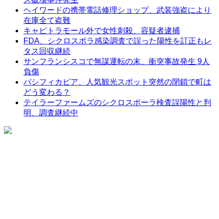
ヘイワードの携帯電話修理ショップ、武装強盗により
在庫全て盗難
キャピトラモール外で女性刺殺、容疑者逮捕
FDA、シクロスポラ感染調査で誤った陽性を訂正もレ
タス回収継続
サンフランシスコで無謀運転の末、衝突事故発生 9人
負傷
パシフィカピア、人気観光スポット突然の閉鎖で町は
どう変わる？
テイラーファームズのシクロスポーラ検査誤陽性と判
明、調査継続中