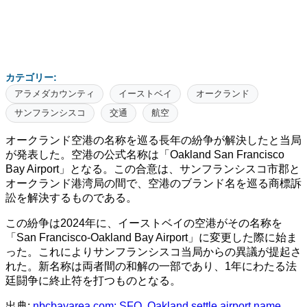
カテゴリー:
アラメダカウンティ
イーストベイ
オークランド
サンフランシスコ
交通
航空
オークランド空港の名称を巡る長年の紛争が解決したと当局
が発表した。空港の公式名称は「Oakland San Francisco
Bay Airport」となる。この合意は、サンフランシスコ市郡と
オークランド港湾局の間で、空港のブランド名を巡る商標訴
訟を解決するものである。
この紛争は2024年に、イーストベイの空港がその名称を
「San Francisco-Oakland Bay Airport」に変更した際に始ま
った。これによりサンフランシスコ当局からの異議が提起さ
れた。新名称は両者間の和解の一部であり、1年にわたる法
廷闘争に終止符を打つものとなる。
出典:
nbcbayarea.com: SFO, Oakland settle airport name