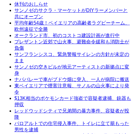
休刊のおしらせ
サンノゼのサクラ・マーケットがDIYラーメンバーと
共にオープン
平均年齢54歳！ベイエリアの高齢者ラグビーチーム、
欧州遠征で全勝
オークランド市、初のコストコ建設計画が進行中
プレザントン近郊で山火事、避難命令緩和も消防士が
負傷
サンフランシスコ、緊急警報サイレンの方針が未定の
まま
サンノゼの空きビルが地元アーティストの新拠点に変
身
ナパバレーで車がブドウ畑に突入、一人が病院に搬送
東ベイエリアで煙害注意報、サノルの山火事により発
令
$13K相当のポケモンカード強盗で容疑者逮捕、銃器も
押収
レッドウッドシティで兄弟間の暴力事件、容疑者が投
降
パロアルトでの住宅侵入事件、トイレに立て籠もった
男性を逮捕