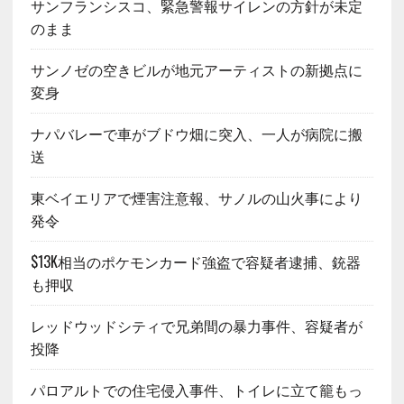
サンフランシスコ、緊急警報サイレンの方針が未定
のまま
サンノゼの空きビルが地元アーティストの新拠点に
変身
ナパバレーで車がブドウ畑に突入、一人が病院に搬
送
東ベイエリアで煙害注意報、サノルの山火事により
発令
$13K相当のポケモンカード強盗で容疑者逮捕、銃器
も押収
レッドウッドシティで兄弟間の暴力事件、容疑者が
投降
パロアルトでの住宅侵入事件、トイレに立て籠もっ