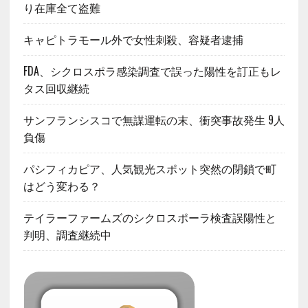
り在庫全て盗難
キャピトラモール外で女性刺殺、容疑者逮捕
FDA、シクロスポラ感染調査で誤った陽性を訂正もレ
タス回収継続
サンフランシスコで無謀運転の末、衝突事故発生 9人
負傷
パシフィカピア、人気観光スポット突然の閉鎖で町
はどう変わる？
テイラーファームズのシクロスポーラ検査誤陽性と
判明、調査継続中