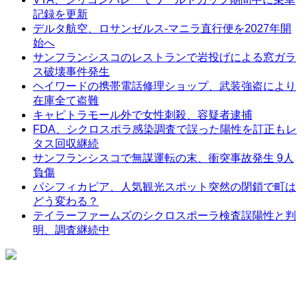
記録を更新
デルタ航空、ロサンゼルス-マニラ直行便を2027年開
始へ
サンフランシスコのレストランで岩投げによる窓ガラ
ス破壊事件発生
ヘイワードの携帯電話修理ショップ、武装強盗により
在庫全て盗難
キャピトラモール外で女性刺殺、容疑者逮捕
FDA、シクロスポラ感染調査で誤った陽性を訂正もレ
タス回収継続
サンフランシスコで無謀運転の末、衝突事故発生 9人
負傷
パシフィカピア、人気観光スポット突然の閉鎖で町は
どう変わる？
テイラーファームズのシクロスポーラ検査誤陽性と判
明、調査継続中