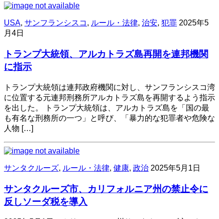
USA
,
サンフランシスコ
,
ルール・法律
,
治安
,
犯罪
2025年5
月4日
トランプ大統領、アルカトラズ島再開を連邦機関
に指示
トランプ大統領は連邦政府機関に対し、サンフランシスコ湾
に位置する元連邦刑務所アルカトラズ島を再開するよう指示
を出した。 トランプ大統領は、アルカトラズ島を「国の最
も有名な刑務所の一つ」と呼び、「暴力的な犯罪者や危険な
人物 […]
サンタクルーズ
,
ルール・法律
,
健康
,
政治
2025年5月1日
サンタクルーズ市、カリフォルニア州の禁止令に
反しソーダ税を導入