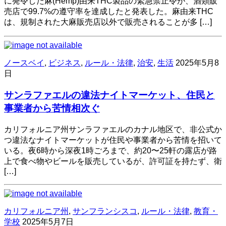
に発令した麻(Hemp)由来THC製品の緊急禁止令が、酒類販
売店で99.7%の遵守率を達成したと発表した。麻由来THC
は、規制された大麻販売店以外で販売されることが多 […]
ノースベイ
,
ビジネス
,
ルール・法律
,
治安
,
生活
2025年5月8
日
サンラファエルの違法ナイトマーケット、住民と
事業者から苦情相次ぐ
カリフォルニア州サンラファエルのカナル地区で、非公式か
つ違法なナイトマーケットが住民や事業者から苦情を招いて
いる。夜6時から深夜1時ごろまで、約20〜25軒の露店が路
上で食べ物やビールを販売しているが、許可証を持たず、衛
[…]
カリフォルニア州
,
サンフランシスコ
,
ルール・法律
,
教育・
学校
2025年5月7日