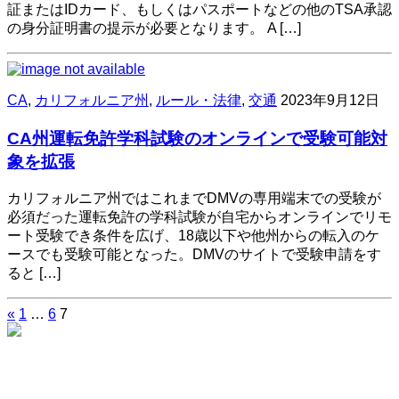
証またはIDカード、もしくはパスポートなどの他のTSA承認
の身分証明書の提示が必要となります。 ​A […]
CA
,
カリフォルニア州
,
ルール・法律
,
交通
2023年9月12日
CA州運転免許学科試験のオンラインで受験可能対
象を拡張
カリフォルニア州ではこれまでDMVの専用端末での受験が
必須だった運転免許の学科試験が自宅からオンラインでリモ
ート受験でき条件を広げ、18歳以下や他州からの転入のケ
ースでも受験可能となった。DMVのサイトで受験申請をす
ると […]
«
1
…
6
7
投
稿
の