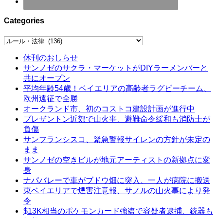
Categories
Categories
休刊のおしらせ
サンノゼのサクラ・マーケットがDIYラーメンバーと
共にオープン
平均年齢54歳！ベイエリアの高齢者ラグビーチーム、
欧州遠征で全勝
オークランド市、初のコストコ建設計画が進行中
プレザントン近郊で山火事、避難命令緩和も消防士が
負傷
サンフランシスコ、緊急警報サイレンの方針が未定の
まま
サンノゼの空きビルが地元アーティストの新拠点に変
身
ナパバレーで車がブドウ畑に突入、一人が病院に搬送
東ベイエリアで煙害注意報、サノルの山火事により発
令
$13K相当のポケモンカード強盗で容疑者逮捕、銃器も