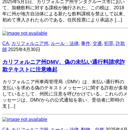
2025年5月1日、カリフォルニア州サンタクルーズ市におい
て、加糖飲料に対する課税が施行された。​この税は、2018
年に州が地方自治体による新たな飲料課税を禁止して以来、
初めて導入されたものである。​住民投票により承認さ […]
CA
,
カリフォルニア州
,
ルール・法律
,
事件
,
交通
,
犯罪
,
詐欺
師
2025年4月30日
カリフォルニア州DMV、偽の未払い通行料請求詐
欺テキストに注意喚起
カリフォルニア州車両管理局（DMV）は、未払い通行料の
支払いを求める偽のテキストメッセージに関する詐欺が多発
しているとして、州民に注意を呼びかけている。​これらのメ
ッセージは、DMVからの公式通知を装い、受信者に即時の
支 […]
CA
,
カリフォルニア州
,
ルール・法律
,
動物、自然
2025年4月