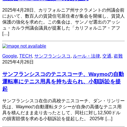
2025年4月28日、カリフォルニア州サクラメントの州議会前
において、数百人の賃貸住宅居住者が集会を開催し、賃貸人
保護の強化を求めた。​この集会は、サンノゼ選出のアッシ
ュ・カルラ州議会議員が提案した「カリフォルニア・アフ
[…]
Google
,
TECH
,
サンフランシスコ
,
ルール・法律
,
交通
,
盗難
2025年4月26日
サンフランシスコのテニスコーチ、Waymoの自動
運転車にテニス用具を持ち去られ、小額訴訟を提
起​
サンフランシスコ在住の高校テニスコーチ、ダン・リンリー
氏は、Waymoの自動運転タクシーが自身の高価なテニス用
具を積んだまま走り去ったとして、同社に対し12,500ドル
の損害賠償を求める小額訴訟を提起した。​ 2025年 […]