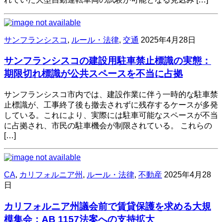
サンフランシスコ
,
ルール・法律
,
交通
2025年4月28日
サンフランシスコの建設用駐車禁止標識の実態：
期限切れ標識が公共スペースを不当に占拠
サンフランシスコ市内では、建設作業に伴う一時的な駐車禁
止標識が、工事終了後も撤去されずに残存するケースが多発
している。​これにより、実際には駐車可能なスペースが不当
に占拠され、市民の駐車機会が制限されている。​ これらの
[…]
CA
,
カリフォルニア州
,
ルール・法律
,
不動産
2025年4月28
日
カリフォルニア州議会前で賃貸保護を求める大規
模集会：AB 1157法案への支持拡大