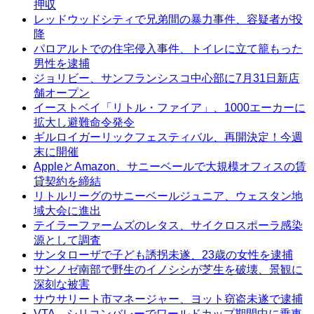
押収
レッドウッドシティで兄弟間の暴力事件、容疑者が投
降
パロアルトでの住宅侵入事件、トイレに立て籠もった
男性を逮捕
ジョリビー、サンフランシスコ中心部に7月31日新店
舗オープン
イーストベイ「リトル・ファイア」、1000エーカーに
拡大し避難命令発令
ギルロイガーリックフェスティバル、再開決定！今週
末に開催
AppleとAmazon、サニーベールで大規模オフィスの賃
貸契約を締結
リトルリーグのサニーベールジュニア、ウェスタン地
域大会に進出
テイラーファームズのレタス、サイクロスポーラ感染
源として調査
サンタローザで子ども誘拐未遂、23歳の女性を逮捕
サンノゼ南部で野生のイノシシが芝生を破壊、景観に
深刻な被害
サウサリート市マネージャー、ヨット窃盗未遂で逮捕
VTA、シリコンバレーでワールドカップ期間中に乗車