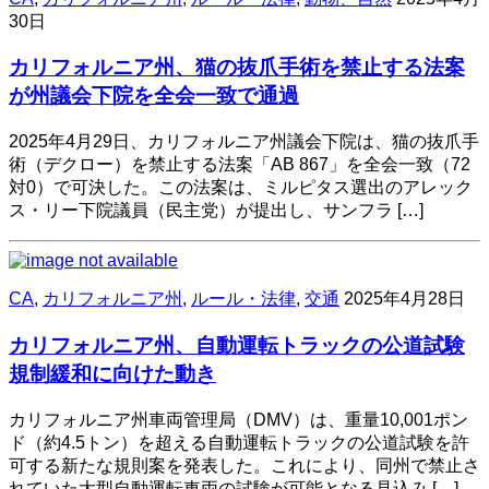
30日
カリフォルニア州、猫の抜爪手術を禁止する法案
が州議会下院を全会一致で通過​
2025年4月29日、カリフォルニア州議会下院は、猫の抜爪手
術（デクロー）を禁止する法案「AB 867」を全会一致（72
対0）で可決した。​この法案は、ミルピタス選出のアレック
ス・リー下院議員（民主党）が提出し、サンフラ […]
CA
,
カリフォルニア州
,
ルール・法律
,
交通
2025年4月28日
カリフォルニア州、自動運転トラックの公道試験
規制緩和に向けた動き
カリフォルニア州車両管理局（DMV）は、重量10,001ポン
ド（約4.5トン）を超える自動運転トラックの公道試験を許
可する新たな規則案を発表した。​これにより、同州で禁止さ
れていた大型自動運転車両の試験が可能となる見込み […]