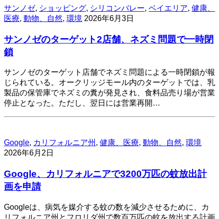
サンノゼ
,
ショッピング
,
シリコンバレー
,
ベイエリア
,
健康、
医療
,
動物、自然
,
環境
2026年6月3日
サンノゼのターゲット2店舗、ネズミ問題で一時閉
鎖
サンノゼのターゲット店舗でネズミ問題による一時閉鎖が報
じられている。オークリッジモール内のターゲットでは、乳
製品の保管庫でネズミの糞が発見され、食料品売り場が営業
停止となった。ただし、翌日には営業再開…
Google
,
カリフォルニア州
,
健康、医療
,
動物、自然
,
環境
2026年6月2日
Google、カリフォルニアで3200万匹の蚊放出計
画を申請
Googleは、病気を媒介する蚊の数を減少させるために、カ
リフォルニア州とフロリダ州で数百万匹の蚊を放出する計画