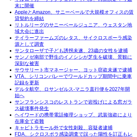
末に開催
AppleとAmazon、サニーベールで大規模オフィスの賃
貸契約を締結
リトルリーグのサニーベールジュニア、ウェスタン地
域大会に進出
テイラーファームズのレタス、サイクロスポーラ感染
源として調査
サンタローザで子ども誘拐未遂、23歳の女性を逮捕
サンノゼ南部で野生のイノシシが芝生を破壊、景観に
深刻な被害
サウサリート市マネージャー、ヨット窃盗未遂で逮捕
VTA、シリコンバレーでワールドカップ期間中に乗車
記録を更新
デルタ航空、ロサンゼルス-マニラ直行便を2027年開
始へ
サンフランシスコのレストランで岩投げによる窓ガラ
ス破壊事件発生
ヘイワードの携帯電話修理ショップ、武装強盗により
在庫全て盗難
キャピトラモール外で女性刺殺、容疑者逮捕
FDA、シクロスポラ感染調査で誤った陽性を訂正もレ