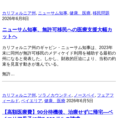
カリフォルニア州
,
ニューサム知事
,
健康、医療
,
移民問題
2026年6月8日
ニューサム知事、無許可移民への医療支援大幅カ
ットへ
カリフォルニア州のギャビン・ニューサム知事は、2023年
末に同州が無許可移民のメディケイド利用を補助する最初の
州になると発表した。しかし、財政的圧迫により、当初の約
束を見直す動きが進んでいる。
無許…
カリフォルニア州
,
ソラノカウンティ
,
ノースベイ
,
フェアフ
ィールド
,
ベイエリア
,
健康、医療
2026年6月5日
【高額医療費】90分待機後、治療せずに帰宅―ベ