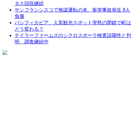
タス回収継続
サンフランシスコで無謀運転の末、衝突事故発生 9人
負傷
パシフィカピア、人気観光スポット突然の閉鎖で町は
どう変わる？
テイラーファームズのシクロスポーラ検査誤陽性と判
明、調査継続中