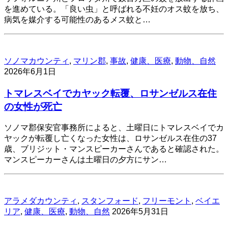
を進めている。「良い虫」と呼ばれる不妊のオス蚊を放ち、
病気を媒介する可能性のあるメス蚊と…
ソノマカウンティ
,
マリン郡
,
事故
,
健康、医療
,
動物、自然
2026年6月1日
トマレスベイでカヤック転覆、ロサンゼルス在住
の女性が死亡
ソノマ郡保安官事務所によると、土曜日にトマレスベイでカ
ヤックが転覆し亡くなった女性は、ロサンゼルス在住の37
歳、ブリジット・マンスピーカーさんであると確認された。
マンスピーカーさんは土曜日の夕方にサン…
アラメダカウンティ
,
スタンフォード
,
フリーモント
,
ベイエ
リア
,
健康、医療
,
動物、自然
2026年5月31日