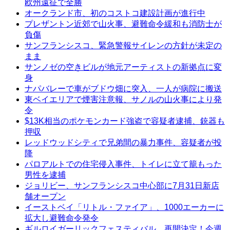
欧州遠征で全勝
オークランド市、初のコストコ建設計画が進行中
プレザントン近郊で山火事、避難命令緩和も消防士が
負傷
サンフランシスコ、緊急警報サイレンの方針が未定の
まま
サンノゼの空きビルが地元アーティストの新拠点に変
身
ナパバレーで車がブドウ畑に突入、一人が病院に搬送
東ベイエリアで煙害注意報、サノルの山火事により発
令
$13K相当のポケモンカード強盗で容疑者逮捕、銃器も
押収
レッドウッドシティで兄弟間の暴力事件、容疑者が投
降
パロアルトでの住宅侵入事件、トイレに立て籠もった
男性を逮捕
ジョリビー、サンフランシスコ中心部に7月31日新店
舗オープン
イーストベイ「リトル・ファイア」、1000エーカーに
拡大し避難命令発令
ギルロイガーリックフェスティバル、再開決定！今週