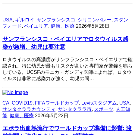
USA
,
ギルロイ
,
サンフランシスコ
,
シリコンバレー
,
スタン
フォード
,
ベイエリア
,
健康、医療
2026年5月28日
サンフランシスコ・ベイエリアでロタウイルス感
染が急増、幼児は要注意
ロタウイルスの高濃度がサンフランシスコ・ベイエリアで確
認され、特に幼児が最もリスクが高いと専門家が警鐘を鳴ら
している。UCSFのモニカ・ガンディ医師によれば、ロタウ
イルスは非常に感染力が強く、幼児の間…
CA
,
COVID19
,
FIFAワールドカップ
,
Levisスタジアム
,
USA
,
サンタクララカウンティ
,
サンタクララ市
,
スポーツ
,
人工知
能
,
健康、医療
2026年5月22日
エボラ出血熱流行でワールドカップ準備に影響: 渡