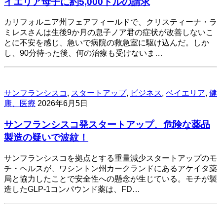
イエリア母子に約5,000ドルの請求
カリフォルニア州フェアフィールドで、クリスティーナ・ラ
ミレスさんは生後9か月の息子ノア君の症状が改善しないこ
とに不安を感じ、急いで病院の救急室に駆け込んだ。しか
し、90分待った後、何の治療も受けないま…
サンフランシスコ
,
スタートアップ
,
ビジネス
,
ベイエリア
,
健
康、医療
2026年6月5日
サンフランシスコ発スタートアップ、危険な薬品
製造の疑いで波紋！
サンフランシスコを拠点とする重量減少スタートアップのモ
チ・ヘルスが、ワシントン州カークランドにあるアケイタ薬
局と協力したことで安全性への懸念が生じている。モチが製
造したGLP-1コンパウンド薬は、FD…