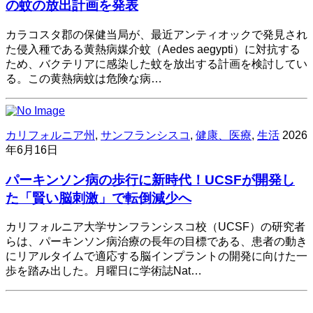
の蚊の放出計画を発表
カラコスタ郡の保健当局が、最近アンティオックで発見され
た侵入種である黄熱病媒介蚊（Aedes aegypti）に対抗する
ため、バクテリアに感染した蚊を放出する計画を検討してい
る。この黄熱病蚊は危険な病…
カリフォルニア州
,
サンフランシスコ
,
健康、医療
,
生活
2026
年6月16日
パーキンソン病の歩行に新時代！UCSFが開発し
た「賢い脳刺激」で転倒減少へ
カリフォルニア大学サンフランシスコ校（UCSF）の研究者
らは、パーキンソン病治療の長年の目標である、患者の動き
にリアルタイムで適応する脳インプラントの開発に向けた一
歩を踏み出した。月曜日に学術誌Nat…