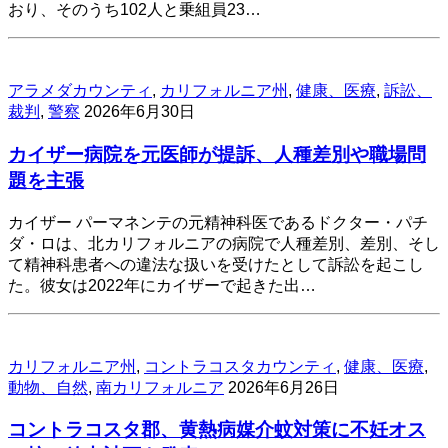
おり、そのうち102人と乗組員23…
アラメダカウンティ
,
カリフォルニア州
,
健康、医療
,
訴訟、
裁判
,
警察
2026年6月30日
カイザー病院を元医師が提訴、人種差別や職場問
題を主張
カイザー パーマネンテの元精神科医であるドクター・パチ
ダ・ロは、北カリフォルニアの病院で人種差別、差別、そし
て精神科患者への違法な扱いを受けたとして訴訟を起こし
た。彼女は2022年にカイザーで起きた出…
カリフォルニア州
,
コントラコスタカウンティ
,
健康、医療
,
動物、自然
,
南カリフォルニア
2026年6月26日
コントラコスタ郡、黄熱病媒介蚊対策に不妊オス