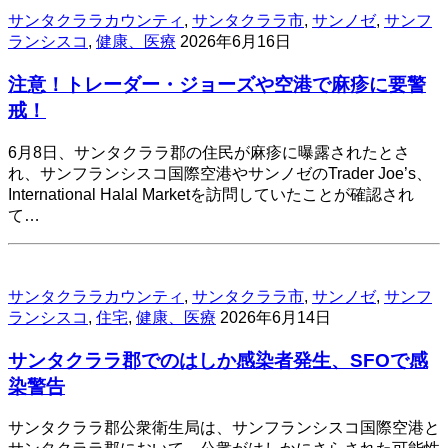
サンタクララカウンティ
,
サンタクララ市
,
サンノゼ
,
サンフ
ランシスコ
,
健康、医療
2026年6月16日
注意！トレーダー・ジョーズや空港で麻疹に要警
戒！
6月8日、サンタクララ郡の住民が麻疹に曝露されたとさ
れ、サンフランシスコ国際空港やサンノゼのTrader Joe’s、
International Halal Marketを訪問していたことが確認され
て…
サンタクララカウンティ
,
サンタクララ市
,
サンノゼ
,
サンフ
ランシスコ
,
住宅
,
健康、医療
2026年6月14日
サンタクララ郡でのはしか感染者発生、SFOで感
染警告
サンタクララ郡公衆衛生局は、サンフランシスコ国際空港と