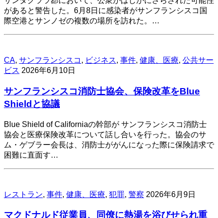
サンタクララ郡において、公衆がはしかにさらされた可能性
があると警告した。6月8日に感染者がサンフランシスコ国
際空港とサンノゼの複数の場所を訪れた。…
CA
,
サンフランシスコ
,
ビジネス
,
事件
,
健康、医療
,
公共サー
ビス
2026年6月10日
サンフランシスコ消防士協会、保険改革をBlue
Shieldと協議
Blue Shield of Californiaの幹部が サンフランシスコ消防士
協会と医療保険改革について話し合いを行った。協会のサ
ム・ゲブラー会長は、消防士ががんになった際に保険請求で
困難に直面す…
レストラン
,
事件
,
健康、医療
,
犯罪
,
警察
2026年6月9日
マクドナルド従業員、同僚に熱湯を浴びせられ重