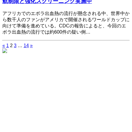
航制限と強化スクリーニング実施中
アフリカでのエボラ出血熱の流行が懸念される中、世界中か
ら数千人のファンがアメリカで開催されるワールドカップに
向けて準備を進めている。CDCの報告によると、今回のエ
ボラ出血熱の流行では約600件の疑い例…
«
1
2
3
…
14
»
投
稿
の
ペ
ー
ジ
送
り