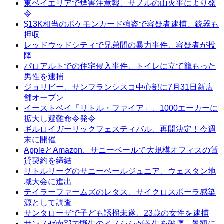
東ベイエリアで煙害注意報、サノルの山火事により発
令
$13K相当のポケモンカード強盗で容疑者逮捕、銃器も
押収
レッドウッドシティで兄弟間の暴力事件、容疑者が投
降
パロアルトでの住宅侵入事件、トイレに立て籠もった
男性を逮捕
ジョリビー、サンフランシスコ中心部に7月31日新店
舗オープン
イーストベイ「リトル・ファイア」、1000エーカーに
拡大し避難命令発令
ギルロイガーリックフェスティバル、再開決定！今週
末に開催
AppleとAmazon、サニーベールで大規模オフィスの賃
貸契約を締結
リトルリーグのサニーベールジュニア、ウェスタン地
域大会に進出
テイラーファームズのレタス、サイクロスポーラ感染
源として調査
サンタローザで子ども誘拐未遂、23歳の女性を逮捕
サンノゼ南部で野生のイノシシが芝生を破壊、景観に