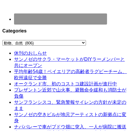
Categories
Categories
休刊のおしらせ
サンノゼのサクラ・マーケットがDIYラーメンバーと
共にオープン
平均年齢54歳！ベイエリアの高齢者ラグビーチーム、
欧州遠征で全勝
オークランド市、初のコストコ建設計画が進行中
プレザントン近郊で山火事、避難命令緩和も消防士が
負傷
サンフランシスコ、緊急警報サイレンの方針が未定の
まま
サンノゼの空きビルが地元アーティストの新拠点に変
身
ナパバレーで車がブドウ畑に突入、一人が病院に搬送