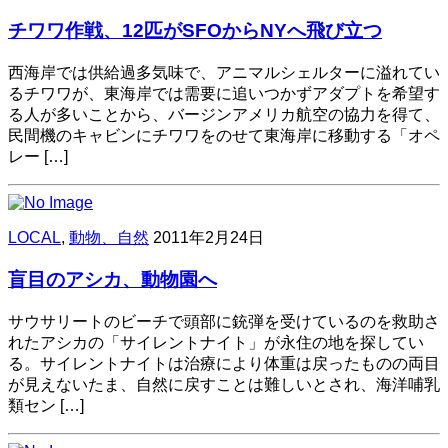
チワワ作戦、12匹がSFOからNYへ飛び立つ
西海岸では供給過多気味で、アニマルシェルターに溢れてい
るチワワが、東海岸では需要に追いつかずアダプトを希望す
る人が多いことから、バージンアメリカ航空の協力を得て、
民間機のキャビンにチワワをのせて東海岸に移動する「オペ
レー […]
LOCAL
,
動物、自然
2011年2月24日
盲目のアシカ、動物園へ
サウサリートのビーチで頭部に銃弾を受けているのを救助さ
れたアシカの「サイレントナイト」が永住の地を探してい
る。サイレントナイトは治療により体重は戻ったものの両目
が見えないたま、自然に戻すことは難しいとされ、海洋哺乳
類セン […]