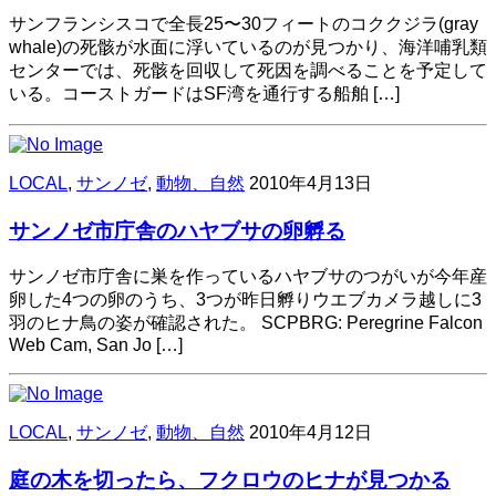
サンフランシスコで全長25〜30フィートのコククジラ(gray
whale)の死骸が水面に浮いているのが見つかり、海洋哺乳類
センターでは、死骸を回収して死因を調べることを予定して
いる。コーストガードはSF湾を通行する船舶 […]
LOCAL
,
サンノゼ
,
動物、自然
2010年4月13日
サンノゼ市庁舎のハヤブサの卵孵る
サンノゼ市庁舎に巣を作っているハヤブサのつがいが今年産
卵した4つの卵のうち、3つが昨日孵りウエブカメラ越しに3
羽のヒナ鳥の姿が確認された。 SCPBRG: Peregrine Falcon
Web Cam, San Jo […]
LOCAL
,
サンノゼ
,
動物、自然
2010年4月12日
庭の木を切ったら、フクロウのヒナが見つかる