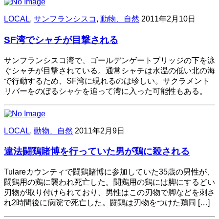
LOCAL
,
サンフランシスコ
,
動物、自然
2011年2月10日
SF湾でシャチが目撃される
サンフランシスコ湾で、ゴールデンゲートブリッジの下を泳
ぐシャチが目撃されている。通常シャチは水温の低い北の海
で行動するため、SF湾に現れるのは珍しい。サクラメント
リバーをのぼるシャケを追って湾に入った可能性もある。
LOCAL
,
動物、自然
2011年2月9日
違法闘鶏賭博を行っていた男が鶏に殺される
Tulareカウンティで闘鶏賭博に参加していた35歳の男性が、
闘鶏用の鶏に襲われ死亡した。闘鶏用の鶏には脚にするどい
刃物が取り付けられており、男性はこの刃物で脚などを刺さ
れ2時間後に病院で死亡した。闘鶏は刃物をつけた鶏同 […]