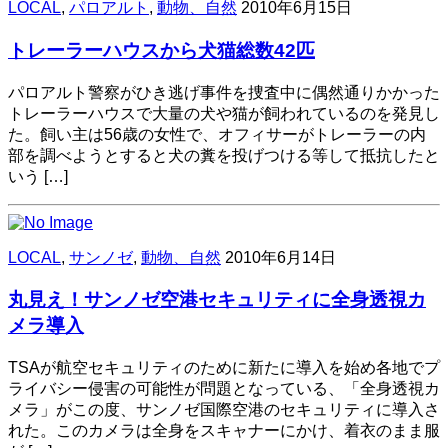
LOCAL
,
パロアルト
,
動物、自然
2010年6月15日
トレーラーハウスから犬猫総数42匹
パロアルト警察がひき逃げ事件を捜査中に偶然通りかかった
トレーラーハウスで大量の犬や猫が飼われているのを発見し
た。飼い主は56歳の女性で、オフィサーがトレーラーの内
部を調べようとすると犬の糞を投げつける等して抵抗したと
いう […]
LOCAL
,
サンノゼ
,
動物、自然
2010年6月14日
丸見え！サンノゼ空港セキュリティに全身透視カ
メラ導入
TSAが航空セキュリティのために新たに導入を始め各地でプ
ライバシー侵害の可能性が問題となっている、「全身透視カ
メラ」がこの度、サンノゼ国際空港のセキュリティに導入さ
れた。このカメラは全身をスキャナーにかけ、着衣のまま服