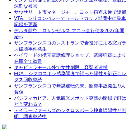
深刻な被害
サウサリート市マネージャー、ヨット窃盗未遂で逮捕
VTA、シリコンバレーでワールドカップ期間中に乗車
記録を更新
デルタ航空、ロサンゼルス-マニラ直行便を2027年開
始へ
サンフランシスコのレストランで岩投げによる窓ガラ
ス破壊事件発生
ヘイワードの携帯電話修理ショップ、武装強盗により
在庫全て盗難
キャピトラモール外で女性刺殺、容疑者逮捕
FDA、シクロスポラ感染調査で誤った陽性を訂正もレ
タス回収継続
サンフランシスコで無謀運転の末、衝突事故発生 9人
負傷
パシフィカピア、人気観光スポット突然の閉鎖で町は
どう変わる？
テイラーファームズのシクロスポーラ検査誤陽性と判
明、調査継続中