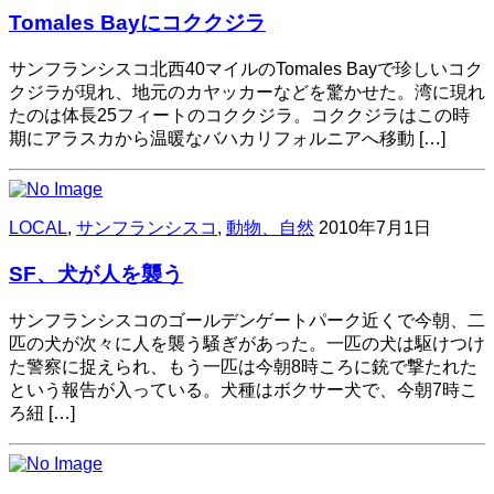
Tomales Bayにコククジラ
サンフランシスコ北西40マイルのTomales Bayで珍しいコク
クジラが現れ、地元のカヤッカーなどを驚かせた。湾に現れ
たのは体長25フィートのコククジラ。コククジラはこの時
期にアラスカから温暖なバハカリフォルニアへ移動 […]
LOCAL
,
サンフランシスコ
,
動物、自然
2010年7月1日
SF、犬が人を襲う
サンフランシスコのゴールデンゲートパーク近くで今朝、二
匹の犬が次々に人を襲う騒ぎがあった。一匹の犬は駆けつけ
た警察に捉えられ、もう一匹は今朝8時ころに銃で撃たれた
という報告が入っている。犬種はボクサー犬で、今朝7時こ
ろ紐 […]