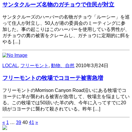
サンタクルーズ名物のガチョウで住民が対立
サンタクルーズのハーバーの名物ガチョウ「ルーシー」を巡
って住人が対立し、50人が港の委員会のミーティングに参
加した。事の起こりはこのハーバーを使用している男性が、
ガチョウの糞の被害をクレームし、ガチョウに定期的に餌を
やる […]
LOCAL
,
フリーモント
,
動物、自然
2010年3月24日
フリーモントの牧場でコヨーテ被害急増
フリーモントのMorrison Canyon Road沿いにある牧場でコ
ヨーテに羊が襲われる被害が急増して、牧場主を悩ましてい
る。この牧場では50頭いた羊の内、今年に入ってすでに20
頭がコヨーテに襲わて殺されている。昨年 […]
«
1
…
39
40
41
»
投