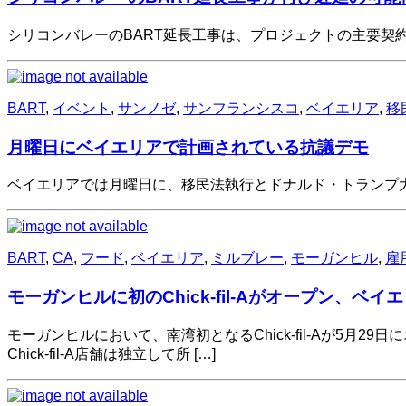
シリコンバレーのBART延長工事は、プロジェクトの主要契
BART
,
イベント
,
サンノゼ
,
サンフランシスコ
,
ベイエリア
,
移
月曜日にベイエリアで計画されている抗議デモ
ベイエリアでは月曜日に、移民法執行とドナルド・トランプ
BART
,
CA
,
フード
,
ベイエリア
,
ミルブレー
,
モーガンヒル
,
雇
モーガンヒルに初のChick-fil-Aがオープン、ベ
モーガンヒルにおいて、南湾初となるChick-fil-Aが5
Chick-fil-A店舗は独立して所 […]