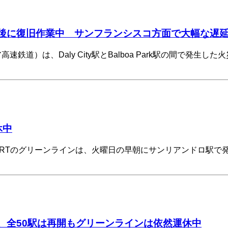
災後に復旧作業中 サンフランシスコ方面で大幅な遅
高速鉄道）は、Daly City駅とBalboa Park駅の間で
休中
ARTのグリーンラインは、火曜日の早朝にサンリアンドロ駅で
、全50駅は再開もグリーンラインは依然運休中