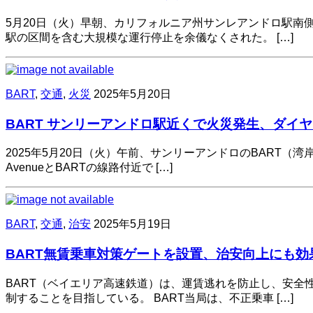
5月20日（火）早朝、カリフォルニア州サンレアンドロ駅南
駅の区間を含む大規模な運行停止を余儀なくされた。 […]
BART
,
交通
,
火災
2025年5月20日
BART サンリーアンドロ駅近くで火災発生、ダイ
2025年5月20日（火）午前、サンリーアンドロのBART（湾
AvenueとBARTの線路付近で […]
BART
,
交通
,
治安
2025年5月19日
BART無賃乗車対策ゲートを設置、治安向上にも効
BART（ベイエリア高速鉄道）は、運賃逃れを防止し、安
制することを目指している。 BART当局は、不正乗車 […]