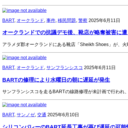
BART
,
オークランド
,
事件
,
移民問題
,
警察
2025年6月11日
オークランドでの抗議デモ後、靴店が略奪被害に遭
アラメダ郡オークランドにある靴店「Sheikh Shoes」が
BART
,
オークランド
,
サンフランシスコ
2025年6月11日
BARTの修理により水曜日の朝に遅延が発生
サンフランシスコを走るBARTの線路修理が未計画で行われ
BART
,
サンノゼ
,
交通
2025年6月10日
シリコンバレーのBART延長工事が再び遅延の可能