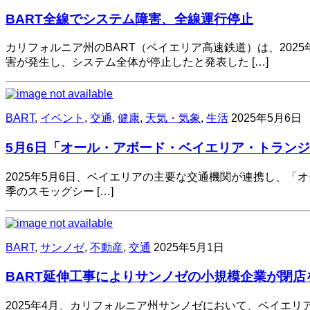
BART全線でシステム障害、全線運行停止
カリフォルニア州のBART（ベイエリア高速鉄道）は、202
害が発生し、システム全体が停止したと発表した […]
BART
,
イベント
,
交通
,
健康
,
天気・気象
,
生活
2025年5月6日
5月6日「オール・アボード・ベイエリア・トラン
2025年5月6日、ベイエリアの主要な交通機関が連携し、「オール・
季のスモッグシー […]
BART
,
サンノゼ
,
不動産
,
交通
2025年5月1日
BART延伸工事によりサンノゼの小規模企業が閉店
2025年4月、カリフォルニア州サンノゼにおいて、ベイエ