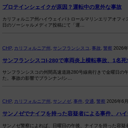
プロテインシェイクが原因？運転中の意外な事故
カリフォルニア州ハイウェイパトロールマリンエリアオフィ
日のソーシャルメディア投稿にて「運…
CHP
,
カリフォルニア州
,
サンフランシスコ
,
事故
,
警察
2026
サンフランシスコI-280で車両炎上横転事故、1名死
サンフランシスコの州間高速道路280号線南行きで金曜日の
た。事故の影響でブランナン/シ…
CHP
,
カリフォルニア州
,
サンノゼ
,
事件
,
交通
,
警察
2026年6
サンノゼでナイフを持った容疑者による事件、ハイウ
サンノゼ警察によれば、日曜日の午後、ナイフを持った容疑者