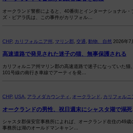
オークランド警察によると、40番街とインターナショナル
ズ・ビアラ氏は、この事件がカリフォル…
CHP
,
カリフォルニア州
,
マリン郡
,
交通
,
動物、自然
2026年7
高速道路で発見された迷子の猫、無事保護される
カリフォルニア州マリン郡の高速道路で迷子になっていた猫
101号線の南行き車線でアーティを発…
CHP
,
USA
,
アラメダカウンティ
,
オークランド
,
カリフォルニ
オークランドの男性、祝日週末にシャスタ湖で溺死
シャスタ郡保安官事務所によれば、オークランド在住の49歳
事務所は湖のオールドマンキャン…