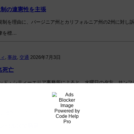
規制の違憲性を主張
規制を理由に、バージニア州とカリフォルニア州の2州に対し
律を標…
ティ
,
事故
,
交通
2026年7月3日
名死亡
ッド・シティーエリア事務所によると、水曜日の夕方、サンフラ
察
,
遭難、失踪
2026年7月2日
ンゼルスで発見