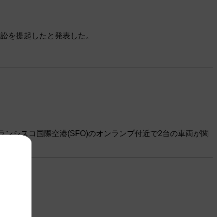
訴訟を提起したと発表した。
ンシスコ国際空港(SFO)のオンランプ付近で2台の車両が関