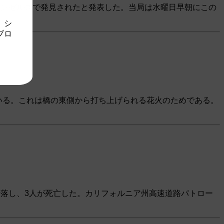
サンゼルスで発見されたと発表した。当局は水曜日早朝にこの
。シ
ブロ
ている。これは橋の東側から打ち上げられる花火のためである。
落し、3人が死亡した。カリフォルニア州高速道路パトロー