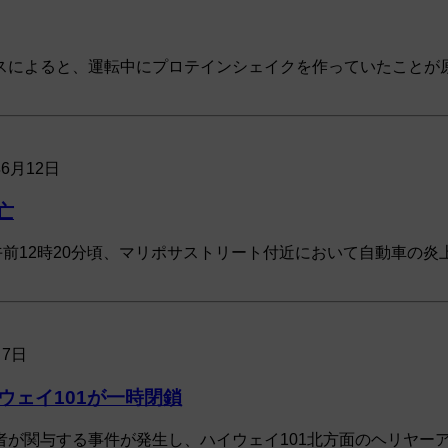
スによると、運転中にプロテインシェイクを作っていたことが原
年6月12日
亡
午前12時20分頃、マリポサストリート付近において自動車の
月7日
ェイ101が一時閉鎖
が関与する事件が発生し、ハイウェイ101北方面のヘリヤーア