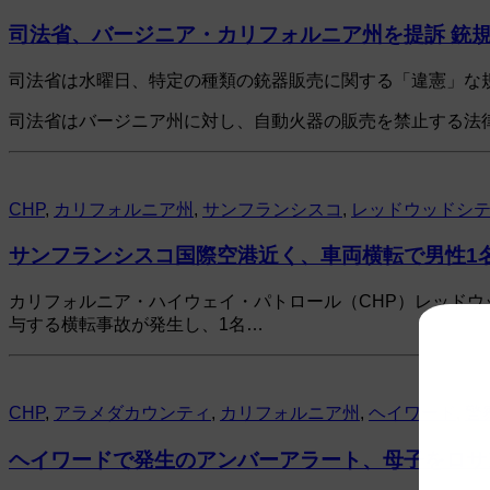
司法省、バージニア・カリフォルニア州を提訴 銃
司法省は水曜日、特定の種類の銃器販売に関する「違憲」な
司法省はバージニア州に対し、自動火器の販売を禁止する法
CHP
,
カリフォルニア州
,
サンフランシスコ
,
レッドウッドシ
サンフランシスコ国際空港近く、車両横転で男性1
カリフォルニア・ハイウェイ・パトロール（CHP）レッドウ
与する横転事故が発生し、1名…
CHP
,
アラメダカウンティ
,
カリフォルニア州
,
ヘイワード
,
警
ヘイワードで発生のアンバーアラート、母子をロサ