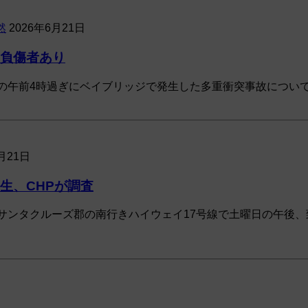
然
2026年6月21日
む負傷者あり
日の午前4時過ぎにベイブリッジで発生した多重衝突事故につい
月21日
生、CHPが調査
サンタクルーズ郡の南行きハイウェイ17号線で土曜日の午後