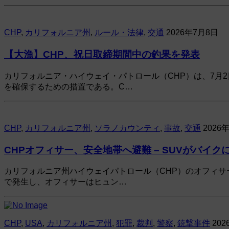
CHP
,
カリフォルニア州
,
ルール・法律
,
交通
2026年7月8日
【大漁】CHP、祝日取締期間中の釣果を発表
カリフォルニア・ハイウェイ・パトロール（CHP）は、7月
を確保するための措置である。C…
CHP
,
カリフォルニア州
,
ソラノカウンティ
,
事故
,
交通
2026
CHPオフィサー、安全地帯へ避難 – SUVがバイク
カリフォルニア州ハイウェイパトロール（CHP）のオフィサ
で発生し、オフィサーはヒュン…
CHP
,
USA
,
カリフォルニア州
,
犯罪
,
裁判
,
警察
,
銃撃事件
20