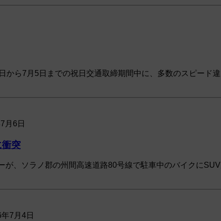
2日から7月5日までの祝日交通取締期間中に、多数のスピード
年7月6日
に衝突
ーが、ソラノ郡の州間高速道路80号線で駐車中のバイクにSUV
26年7月4日