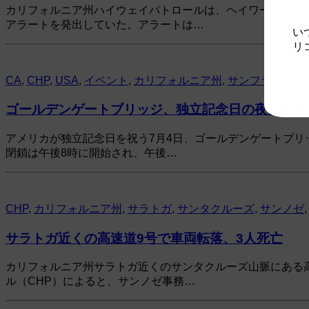
カリフォルニア州ハイウェイパトロールは、ヘイワードの3
アラートを発出していた。アラートは…
い
リ
CA
,
CHP
,
USA
,
イベント
,
カリフォルニア州
,
サンフランシス
ゴールデンゲートブリッジ、独立記念日の夜に全面
アメリカが独立記念日を祝う7月4日、ゴールデンゲートブリ
閉鎖は午後8時に開始され、午後…
CHP
,
カリフォルニア州
,
サラトガ
,
サンタクルーズ
,
サンノゼ
サラトガ近くの高速道9号で車両転落、3人死亡
カリフォルニア州サラトガ近くのサンタクルーズ山脈にある
ル（CHP）によると、サンノゼ事務…