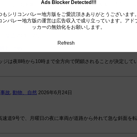
Ads Blocker Detected!!!
か月の男児を対象にしたアンバーアラートの発表後、母子がロ
つもシリコンバレー地方版をご愛読頂きありがとうございます
コンバレー地方版の運営は広告収入で成り立っています。アド
ッカーの無効化をお願いします。
コ
,
交通
2026年7月1日
Refresh
通行止め
ッジは夜8時から10時まで全方向で閉鎖されることが決定し
,
事故
,
動物、自然
2026年6月24日
高速道9号で、月曜日の夜に車両が道路から外れて急な斜面を転