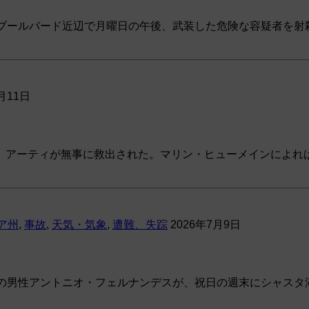
・ブールバード近辺で月曜日の午後、武装した危険な容疑者を射
月11日
、アーティが無事に救出された。マリン・ヒューメインによれ
ア州
,
事故
,
天気・気象
,
遭難、失踪
2026年7月9日
の男性アントニオ・フェルナンデスが、祝日の週末にシャスタ