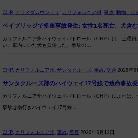
CHP
,
アラメダカウンティ
,
カリフォルニア州
,
事故
,
動物、自
ベイブリッジで多重事故発生: 女性1名死亡、犬含
カリフォルニア州ハイウェイパトロール（CHP）は、土曜
い、車内にいた犬も負傷した。事故の…
CHP
,
カリフォルニア州
,
サンタクルーズ
,
事故
,
交通
2026年6
サンタクルーズ郡のハイウェイ17号線で致命事故発
カリフォルニア州ハイウェイパトロール（CHP）によれば、
事故は南行きハイウェイ17号線…
CHP
,
カリフォルニア州
,
事故
,
警察
2026年6月12日