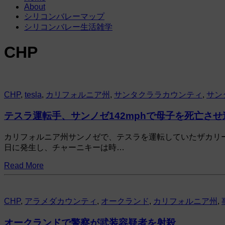
About
シリコンバレーマップ
シリコンバレー生活雑学
CHP
CHP
,
tesla
,
カリフォルニア州
,
サンタクララカウンティ
,
サン
テスラ運転手、サンノゼ142mphで母子を死亡させ
カリフォルニア州サンノゼで、テスラを運転していたザカリー
日に発生し、チャーニキーは時…
Read More
CHP
,
アラメダカウンティ
,
オークランド
,
カリフォルニア州
,
オークランドで警察が武装容疑者を射殺