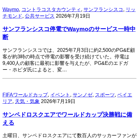
Waymo
,
コントラコスタカウンティ
,
サンフランシスコ
,
リッ
チモンド
,
公共サービス
2026年7月19日
サンフランシスコ停電でWaymoのサービス一時中
断
サンフランシスコでは、2025年7月3日に約2,500のPG&E顧
客が約3時の時点で停電の影響を受け続けていた。停電は
9,400人の顧客に最初に影響を与えたが、PG&Eのエドガ
ー・ホピダ氏によると、変…
FIFAワールドカップ
,
イベント
,
サンノゼ
,
スポーツ
,
ベイエ
リア
,
天気・気象
2026年7月19日
サンペドロスクエアでワールドカップ決勝戦に備
える
土曜日、サンペドロスクエアにて数百人のサッカーファンが