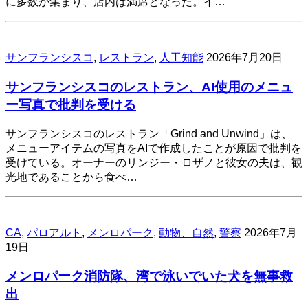
に多数が集まり、店内は満席となった。イ…
サンフランシスコ
,
レストラン
,
人工知能
2026年7月20日
サンフランシスコのレストラン、AI使用のメニュ
ー写真で批判を受ける
サンフランシスコのレストラン「Grind and Unwind」は、
メニューアイテムの写真をAIで作成したことが原因で批判を
受けている。オーナーのリンジー・ロザノと彼女の夫は、観
光地であることから食べ…
CA
,
パロアルト
,
メンロパーク
,
動物、自然
,
警察
2026年7月
19日
メンロパーク消防隊、湾で泳いでいた犬を無事救
出