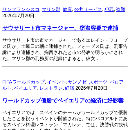
サンフランシスコ
,
マリン郡
,
健康
,
公共サービス
,
犯罪
,
盗難
2026年7月20日
サウサリート市マネージャー、窃盗容疑で逮捕
サウサリート市の市マネージャーであるエレイン・フォーブ
ス氏が、土曜日の朝に逮捕された。フォーブス氏は、刑事告
訴により逮捕され、拘留されたと市の発表で明らかにされ
た。マリン郡の刑務所の記録によると、彼女…
FIFAワールドカップ
,
イベント
,
サンノゼ
,
スポーツ
,
パロア
ルト
,
ベイエリア
,
レストラン
,
経済
2026年7月20日
ワールドカップ優勝でベイエリアの経済に好影響
ベイエリアでは、スペインのチームがワールドカップで優勝
したことを祝うイベントが開催された。特にパロアルトにあ
るスペイン料理レストラン「マカレナ」では、決勝戦の観戦