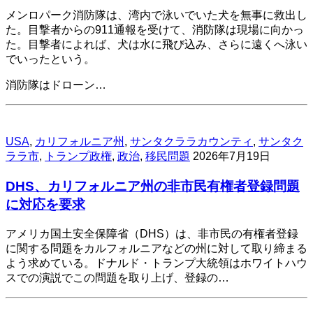
メンロパーク消防隊は、湾内で泳いでいた犬を無事に救出し
た。目撃者からの911通報を受けて、消防隊は現場に向かっ
た。目撃者によれば、犬は水に飛び込み、さらに遠くへ泳い
でいったという。
消防隊はドローン…
USA
,
カリフォルニア州
,
サンタクララカウンティ
,
サンタク
ララ市
,
トランプ政権
,
政治
,
移民問題
2026年7月19日
DHS、カリフォルニア州の非市民有権者登録問題
に対応を要求
アメリカ国土安全保障省（DHS）は、非市民の有権者登録
に関する問題をカルフォルニアなどの州に対して取り締まる
よう求めている。ドナルド・トランプ大統領はホワイトハウ
スでの演説でこの問題を取り上げ、登録の…