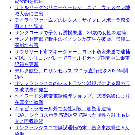
貸契約を締結
リトルリーグのサニーベールジュニア、ウェスタン地
域大会に進出
テイラーファームズのレタス、サイクロスポーラ感染
源として調査
サンタローザで子ども誘拐未遂、23歳の女性を逮捕
サンノゼ南部で野生のイノシシが芝生を破壊、景観に
深刻な被害
サウサリート市マネージャー、ヨット窃盗未遂で逮捕
VTA、シリコンバレーでワールドカップ期間中に乗車
記録を更新
デルタ航空、ロサンゼルス-マニラ直行便を2027年開
始へ
サンフランシスコのレストランで岩投げによる窓ガラ
ス破壊事件発生
ヘイワードの携帯電話修理ショップ、武装強盗により
在庫全て盗難
キャピトラモール外で女性刺殺、容疑者逮捕
FDA、シクロスポラ感染調査で誤った陽性を訂正もレ
タス回収継続
サンフランシスコで無謀運転の末、衝突事故発生 9人
負傷