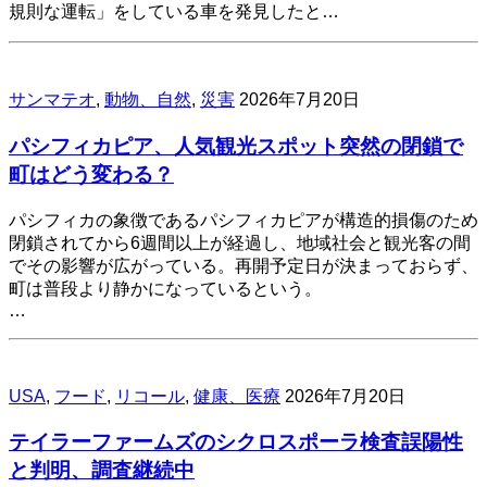
規則な運転」をしている車を発見したと…
サンマテオ
,
動物、自然
,
災害
2026年7月20日
パシフィカピア、人気観光スポット突然の閉鎖で
町はどう変わる？
パシフィカの象徴であるパシフィカピアが構造的損傷のため
閉鎖されてから6週間以上が経過し、地域社会と観光客の間
でその影響が広がっている。再開予定日が決まっておらず、
町は普段より静かになっているという。
…
USA
,
フード
,
リコール
,
健康、医療
2026年7月20日
テイラーファームズのシクロスポーラ検査誤陽性
と判明、調査継続中