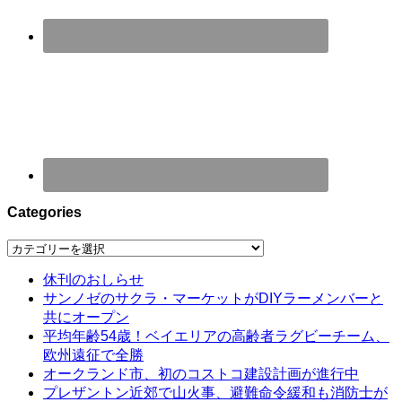
Categories
Categories
休刊のおしらせ
サンノゼのサクラ・マーケットがDIYラーメンバーと
共にオープン
平均年齢54歳！ベイエリアの高齢者ラグビーチーム、
欧州遠征で全勝
オークランド市、初のコストコ建設計画が進行中
プレザントン近郊で山火事、避難命令緩和も消防士が