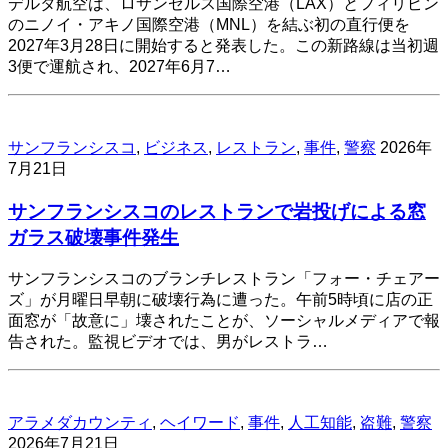
デルタ航空は、ロサンゼルス国際空港（LAX）とフィリピン
のニノイ・アキノ国際空港（MNL）を結ぶ初の直行便を
2027年3月28日に開始すると発表した。この新路線は当初週
3便で運航され、2027年6月7…
サンフランシスコ
,
ビジネス
,
レストラン
,
事件
,
警察
2026年
7月21日
サンフランシスコのレストランで岩投げによる窓
ガラス破壊事件発生
サンフランシスコのブランチレストラン「フォー・チェアー
ズ」が月曜日早朝に破壊行為に遭った。午前5時頃に店の正
面窓が「故意に」壊されたことが、ソーシャルメディアで報
告された。監視ビデオでは、男がレストラ…
アラメダカウンティ
,
ヘイワード
,
事件
,
人工知能
,
盗難
,
警察
2026年7月21日