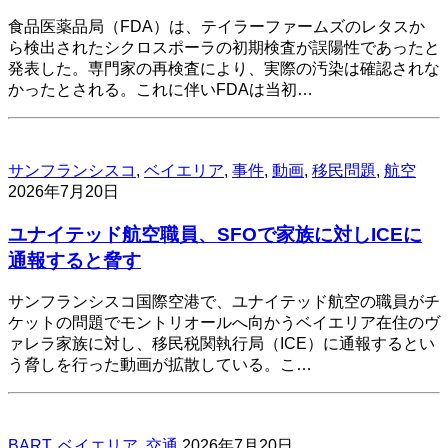
食品医薬品局（FDA）は、テイラーファームズのレタスか
ら検出されたシクロスポーラの初期検査が誤陽性であったと
発表した。専門家の再検査により、実際の汚染は確認されな
かったとされる。これに伴いFDAは当初…
サンフランシスコ
,
ベイエリア
,
事件
,
動画
,
移民問題
,
航空
2026年7月20日
ユナイテッド航空職員、SFOで家族に対しICEに
通報すると脅す
サンフランシスコ国際空港で、ユナイテッド航空の職員がチ
ケットの問題でモントリオールへ向かうベイエリア在住のヴ
ァレラ家族に対し、移民税関執行局（ICE）に通報するとい
う脅しを行った動画が拡散している。こ…
BART
,
ベイエリア
,
交通
2026年7月20日