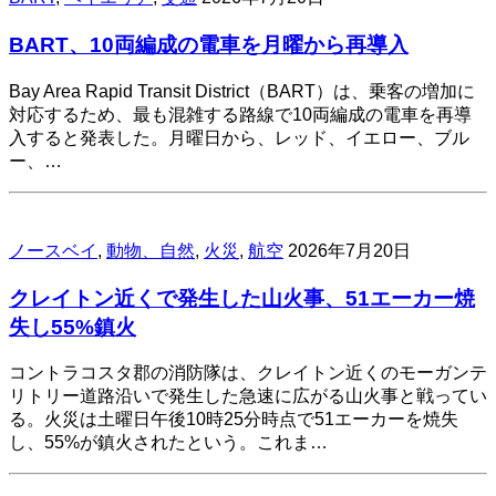
BART、10両編成の電車を月曜から再導入
Bay Area Rapid Transit District（BART）は、乗客の増加に
対応するため、最も混雑する路線で10両編成の電車を再導
入すると発表した。月曜日から、レッド、イエロー、ブル
ー、…
ノースベイ
,
動物、自然
,
火災
,
航空
2026年7月20日
クレイトン近くで発生した山火事、51エーカー焼
失し55%鎮火
コントラコスタ郡の消防隊は、クレイトン近くのモーガンテ
リトリー道路沿いで発生した急速に広がる山火事と戦ってい
る。火災は土曜日午後10時25分時点で51エーカーを焼失
し、55%が鎮火されたという。これま…