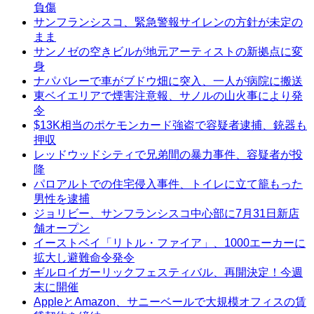
負傷
サンフランシスコ、緊急警報サイレンの方針が未定の
まま
サンノゼの空きビルが地元アーティストの新拠点に変
身
ナパバレーで車がブドウ畑に突入、一人が病院に搬送
東ベイエリアで煙害注意報、サノルの山火事により発
令
$13K相当のポケモンカード強盗で容疑者逮捕、銃器も
押収
レッドウッドシティで兄弟間の暴力事件、容疑者が投
降
パロアルトでの住宅侵入事件、トイレに立て籠もった
男性を逮捕
ジョリビー、サンフランシスコ中心部に7月31日新店
舗オープン
イーストベイ「リトル・ファイア」、1000エーカーに
拡大し避難命令発令
ギルロイガーリックフェスティバル、再開決定！今週
末に開催
AppleとAmazon、サニーベールで大規模オフィスの賃