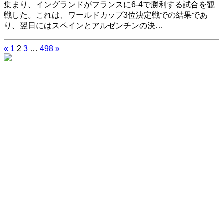
集まり、イングランドがフランスに6-4で勝利する試合を観
戦した。これは、ワールドカップ3位決定戦での結果であ
り、翌日にはスペインとアルゼンチンの決…
«
1
2
3
…
498
»
投
稿
の
ペ
ー
ジ
送
り