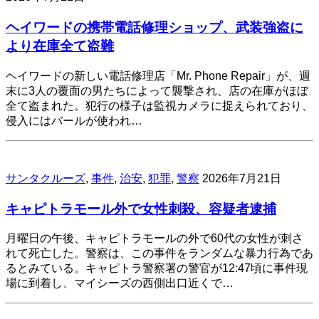
ヘイワードの携帯電話修理ショップ、武装強盗に
より在庫全て盗難
ヘイワードの新しい電話修理店「Mr. Phone Repair」が、週
末に3人の覆面の男たちによって襲撃され、店の在庫がほぼ
全て盗まれた。犯行の様子は監視カメラに捉えられており、
侵入にはバールが使われ…
サンタクルーズ
,
事件
,
治安
,
犯罪
,
警察
2026年7月21日
キャピトラモール外で女性刺殺、容疑者逮捕
月曜日の午後、キャピトラモールの外で60代の女性が刺さ
れて死亡した。警察は、この事件をランダムな暴力行為であ
るとみている。キャピトラ警察署の警官が12:47頃に事件現
場に到着し、マイシーズの西側出口近くで…