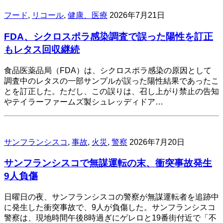
フード
,
リコール
,
健康、医療
2026年7月21日
FDA、シクロスポラ感染調査で誤った陽性を訂正
もレタス回収継続
食品医薬品局（FDA）は、シクロスポラ感染の原因として
調査中のレタスの一部サンプルが誤った陽性結果であったこ
とを訂正した。ただし、この誤りは、召し上がり禁止の告知
やテイラーファームズ製シュレッディドア…
サンフランシスコ
,
事故
,
火災
,
警察
2026年7月20日
サンフランシスコで無謀運転の末、衝突事故発生
9人負傷
日曜日の夜、サンフランシスコの警察が無謀運転者を追跡中
に発生した衝突事故で、9人が負傷した。サンフランシスコ
警察は、現地時間午後8時過ぎにゲレロと19番街付近で「不