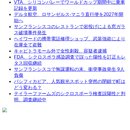
VTA、シリコンバレーでワールドカップ期間中に乗車
記録を更新
デルタ航空、ロサンゼルス-マニラ直行便を2027年開
始へ
サンフランシスコのレストランで岩投げによる窓ガラ
ス破壊事件発生
ヘイワードの携帯電話修理ショップ、武装強盗により
在庫全て盗難
キャピトラモール外で女性刺殺、容疑者逮捕
FDA、シクロスポラ感染調査で誤った陽性を訂正もレ
タス回収継続
サンフランシスコで無謀運転の末、衝突事故発生 9人
負傷
パシフィカピア、人気観光スポット突然の閉鎖で町は
どう変わる？
テイラーファームズのシクロスポーラ検査誤陽性と判
明、調査継続中