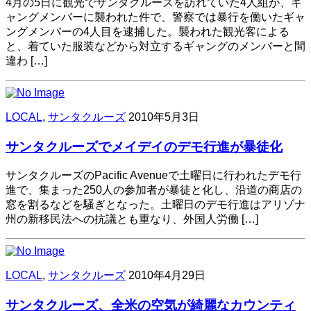
4月の5日に観光でサンタクルーズを訪れていた4人組が、ギ
ャングメンバーに襲われた件で、警察では暴行を働いたギャ
ングメンバーの4人目を逮捕した。襲われた観光客による
と、着ていた服装などから対立するギャングのメンバーと間
違わ […]
LOCAL
,
サンタクルーズ
2010年5月3日
サンタクルーズでメイデイのデモ行進が暴徒化
サンタクルーズのPacific Avenueで土曜日に行われたデモ行
進で、集まった250人の参加者が暴徒と化し、沿道の商店の
窓を割るなどを騒ぎとなった。土曜日のデモ行進はアリゾナ
州の新移民法への抗議とも重なり、外国人労働 […]
LOCAL
,
サンタクルーズ
2010年4月29日
サンタクルーズ、全米の空気が綺麗なカウンティ