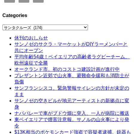
Categories
Categories
休刊のおしらせ
サンノゼのサクラ・マーケットがDIYラーメンバーと
共にオープン
平均年齢54歳！ベイエリアの高齢者ラグビーチーム、
欧州遠征で全勝
オークランド市、初のコストコ建設計画が進行中
プレザントン近郊で山火事、避難命令緩和も消防士が
負傷
サンフランシスコ、緊急警報サイレンの方針が未定の
まま
サンノゼの空きビルが地元アーティストの新拠点に変
身
ナパバレーで車がブドウ畑に突入、一人が病院に搬送
東ベイエリアで煙害注意報、サノルの山火事により発
令
$13K相当のポケモンカード強盗で容疑者逮捕、銃器も