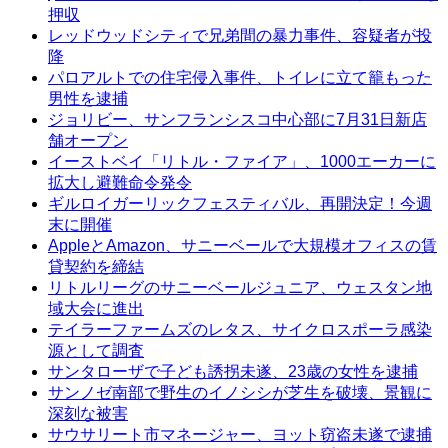
押収
レッドウッドシティで兄弟間の暴力事件、容疑者が投
降
パロアルトでの住宅侵入事件、トイレに立て籠もった
男性を逮捕
ジョリビー、サンフランシスコ中心部に7月31日新店
舗オープン
イーストベイ「リトル・ファイア」、1000エーカーに
拡大し避難命令発令
ギルロイガーリックフェスティバル、再開決定！今週
末に開催
AppleとAmazon、サニーベールで大規模オフィスの賃
貸契約を締結
リトルリーグのサニーベールジュニア、ウェスタン地
域大会に進出
テイラーファームズのレタス、サイクロスポーラ感染
源として調査
サンタローザで子ども誘拐未遂、23歳の女性を逮捕
サンノゼ南部で野生のイノシシが芝生を破壊、景観に
深刻な被害
サウサリート市マネージャー、ヨット窃盗未遂で逮捕