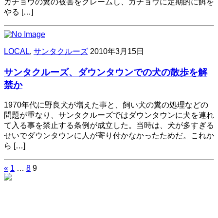
ガチョウの糞の被害をクレームし、ガチョウに定期的に餌を
やる […]
LOCAL
,
サンタクルーズ
2010年3月15日
サンタクルーズ、ダウンタウンでの犬の散歩を解
禁か
1970年代に野良犬が増えた事と、飼い犬の糞の処理などの
問題が重なり、サンタクルーズではダウンタウンに犬を連れ
て入る事を禁止する条例が成立した。当時は、犬が多すぎる
せいでダウンタウンに人が寄り付かなかったためだ。これか
ら […]
«
1
…
8
9
投
稿
の
ペ