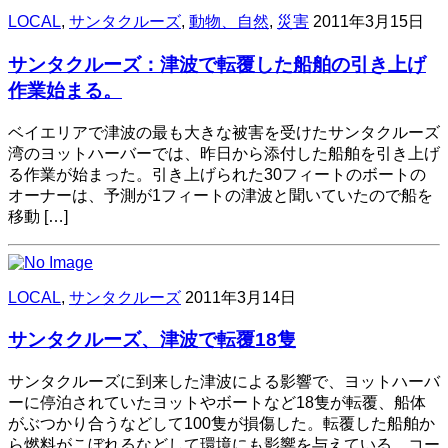
LOCAL
,
サンタクルーズ
,
動物、自然
,
災害
2011年3月15日
サンタクルーズ：津波で転覆した船舶の引き上げ
作業始まる。
ベイエリアで津波の最も大きな被害を受けたサンタクルーズ
湾のヨットハーバーでは、昨日から添付した船舶を引き上げ
る作業が始まった。引き上げられた30フィートのボートの
オーナーは、予測が1フィートの津波と聞いていたので船を
移動 […]
LOCAL
,
サンタクルーズ
2011年3月14日
サンタクルーズ、津波で転覆18隻
サンタクルーズに到来した津波による影響で、ヨットハーバ
ーに停泊されていたヨットやボートなど18隻が転覆、船体
がぶつかり合うなどして100隻が損傷した。転覆した船舶か
ら燃料がこぼれるなどして環境にも影響を与えている。コー