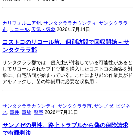
カリフォルニア州
,
サンタクララカウンティ
,
サンタクララ
市
,
リコール
,
天気・気象
2026年7月14日
コストコのリコール苗、個別訪問で回収開始 – サ
ンタクララ郡
サンタクララ郡では、侵入虫が付着している可能性があると
してリコールされたブドウ苗を購入したコストコの顧客を対
象に、自宅訪問が始まっている。これにより郡の作業員がド
アをノックし、苗の準備用に必要な収集用…
サンタクララカウンティ
,
サンタクララ市
,
サンノゼ
,
ビジネ
ス
,
事件
,
事故
,
警察
2026年7月11日
サンノゼの男性、路上トラブルから偽の保険請求
で有罪判決