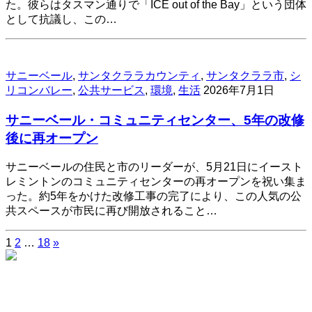
た。彼らはタスマン通りで「ICE out of the Bay」という団体
として抗議し、この…
サニーベール
,
サンタクララカウンティ
,
サンタクララ市
,
シ
リコンバレー
,
公共サービス
,
環境
,
生活
2026年7月1日
サニーベール・コミュニティセンター、5年の改修
後に再オープン
サニーベールの住民と市のリーダーが、5月21日にイースト
レミントンのコミュニティセンターの再オープンを祝い集ま
った。約5年をかけた改修工事の完了により、この人気の公
共スペースが市民に再び開放されること…
1
2
…
18
»
投
稿
の