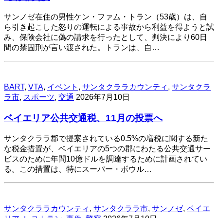
サンノゼ在住の男性ケン・ファム・トラン（53歳）は、自
ら引き起こした怒りの運転による事故から利益を得ようと試
み、保険会社に偽の請求を行ったとして、判決により60日
間の禁固刑が言い渡された。トランは、自…
BART
,
VTA
,
イベント
,
サンタクララカウンティ
,
サンタクラ
ラ市
,
スポーツ
,
交通
2026年7月10日
ベイエリア公共交通税、11月の投票へ
サンタクララ郡で提案されている0.5%の増税に関する新た
な税金措置が、ベイエリアの5つの郡にわたる公共交通サー
ビスのために年間10億ドルを調達するために計画されてい
る。この措置は、特にスーパー・ボウル…
サンタクララカウンティ
,
サンタクララ市
,
サンノゼ
,
ベイエ