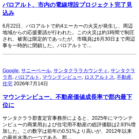
パロアルト、市内の電線埋設プロジェクト完了見
込み
6月22日、パロアルトで約4エーカーの火災が発生し、周辺
地域からの応援要請が行われた。この火災は約1時間で制圧
され、被害は限定的であったが、市職員は6月30日まで周辺
事を一時的に閉鎖した。パロアルトで…
Google
,
サニーベール
,
サンタクララカウンティ
,
サンタクラ
ラ市
,
パロアルト
,
マウンテンビュー
,
ロスアルトス
,
不動産
,
住宅
2026年7月14日
マウンテンビュー、不動産価値成長率で郡内最下
位に
サンタクララ郡査定官事務所によると、2025年にマウンテ
ンビューの商業用および住宅用不動産の総評価額は2.93%増
加した。この数字は前年の0.51%より高いが、2012年以来
の最低水準の一つである。郡…