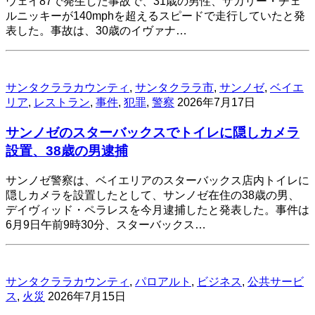
ウェイ87で発生した事故で、31歳の男性、ザカリー・チェ
ルニッキーが140mphを超えるスピードで走行していたと発
表した。事故は、30歳のイヴァナ…
サンタクララカウンティ
,
サンタクララ市
,
サンノゼ
,
ベイエ
リア
,
レストラン
,
事件
,
犯罪
,
警察
2026年7月17日
サンノゼのスターバックスでトイレに隠しカメラ
設置、38歳の男逮捕
サンノゼ警察は、ベイエリアのスターバックス店内トイレに
隠しカメラを設置したとして、サンノゼ在住の38歳の男、
デイヴィッド・ペラレスを今月逮捕したと発表した。事件は
6月9日午前9時30分、スターバックス…
サンタクララカウンティ
,
パロアルト
,
ビジネス
,
公共サービ
ス
,
火災
2026年7月15日