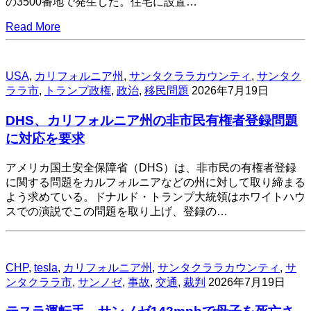
の3500番地で発生した。住宅に設置…
Read More
USA
,
カリフォルニア州
,
サンタクララカウンティ
,
サンタク
ララ市
,
トランプ政権
,
政治
,
移民問題
2026年7月19日
DHS、カリフォルニア州の非市民有権者登録問題
に対応を要求
アメリカ国土安全保障省（DHS）は、非市民の有権者登録
に関する問題をカルフォルニアなどの州に対して取り締まる
よう求めている。ドナルド・トランプ大統領はホワイトハウ
スでの演説でこの問題を取り上げ、登録の…
CHP
,
tesla
,
カリフォルニア州
,
サンタクララカウンティ
,
サ
ンタクララ市
,
サンノゼ
,
事故
,
交通
,
裁判
2026年7月19日