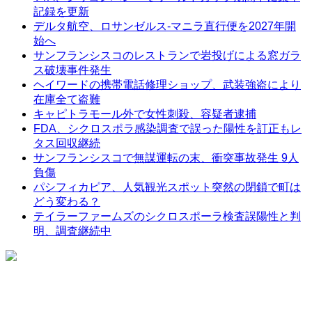
記録を更新
デルタ航空、ロサンゼルス-マニラ直行便を2027年開
始へ
サンフランシスコのレストランで岩投げによる窓ガラ
ス破壊事件発生
ヘイワードの携帯電話修理ショップ、武装強盗により
在庫全て盗難
キャピトラモール外で女性刺殺、容疑者逮捕
FDA、シクロスポラ感染調査で誤った陽性を訂正もレ
タス回収継続
サンフランシスコで無謀運転の末、衝突事故発生 9人
負傷
パシフィカピア、人気観光スポット突然の閉鎖で町は
どう変わる？
テイラーファームズのシクロスポーラ検査誤陽性と判
明、調査継続中