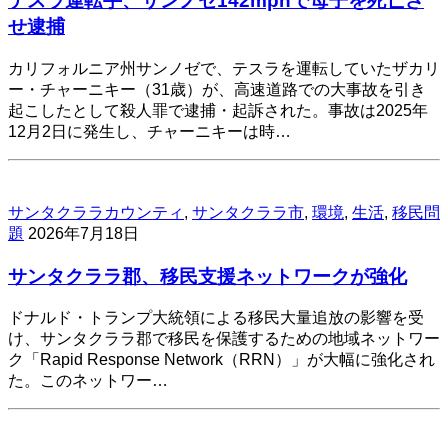
テスラ運転手、サンノゼ142mphで母子を死亡さ
せ逮捕
カリフォルニア州サンノゼで、テスラを運転していたザカリ
ー・チャーニキー（31歳）が、高速道路での大事故を引き
起こしたとして殺人罪で逮捕・起訴された。事故は2025年
12月2日に発生し、チャーニキーは時…
サンタクララカウンティ
,
サンタクララ市
,
環境
,
生活
,
移民問
題
2026年7月18日
サンタクララ郡、移民支援ネットワークが強化
ドナルド・トランプ大統領による移民大量追放の影響を受
け、サンタクララ郡で移民を保護するための地域ネットワー
ク「Rapid Response Network（RRN）」が大幅に強化され
た。このネットワー…