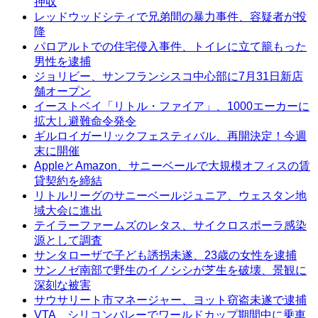
押収
レッドウッドシティで兄弟間の暴力事件、容疑者が投
降
パロアルトでの住宅侵入事件、トイレに立て籠もった
男性を逮捕
ジョリビー、サンフランシスコ中心部に7月31日新店
舗オープン
イーストベイ「リトル・ファイア」、1000エーカーに
拡大し避難命令発令
ギルロイガーリックフェスティバル、再開決定！今週
末に開催
AppleとAmazon、サニーベールで大規模オフィスの賃
貸契約を締結
リトルリーグのサニーベールジュニア、ウェスタン地
域大会に進出
テイラーファームズのレタス、サイクロスポーラ感染
源として調査
サンタローザで子ども誘拐未遂、23歳の女性を逮捕
サンノゼ南部で野生のイノシシが芝生を破壊、景観に
深刻な被害
サウサリート市マネージャー、ヨット窃盗未遂で逮捕
VTA、シリコンバレーでワールドカップ期間中に乗車