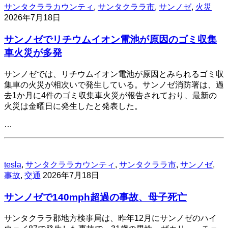
サンタクララカウンティ
,
サンタクララ市
,
サンノゼ
,
火災
2026年7月18日
サンノゼでリチウムイオン電池が原因のゴミ収集
車火災が多発
サンノゼでは、リチウムイオン電池が原因とみられるゴミ収
集車の火災が相次いで発生している。サンノゼ消防署は、過
去1か月に4件のゴミ収集車火災が報告されており、最新の
火災は金曜日に発生したと発表した。
…
tesla
,
サンタクララカウンティ
,
サンタクララ市
,
サンノゼ
,
事故
,
交通
2026年7月18日
サンノゼで140mph超過の事故、母子死亡
サンタクララ郡地方検事局は、昨年12月にサンノゼのハイ