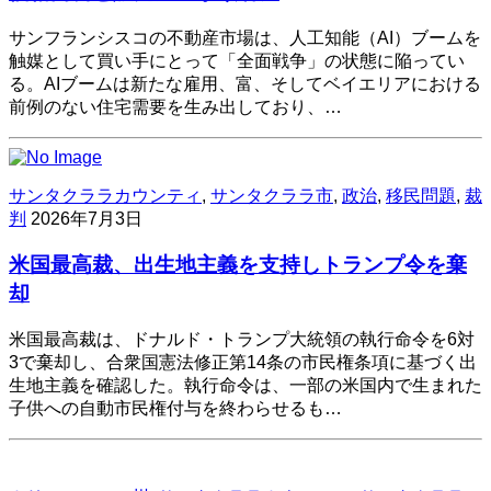
サンフランシスコの不動産市場は、人工知能（AI）ブームを
触媒として買い手にとって「全面戦争」の状態に陥ってい
る。AIブームは新たな雇用、富、そしてベイエリアにおける
前例のない住宅需要を生み出しており、…
サンタクララカウンティ
,
サンタクララ市
,
政治
,
移民問題
,
裁
判
2026年7月3日
米国最高裁、出生地主義を支持しトランプ令を棄
却
米国最高裁は、ドナルド・トランプ大統領の執行命令を6対
3で棄却し、合衆国憲法修正第14条の市民権条項に基づく出
生地主義を確認した。執行命令は、一部の米国内で生まれた
子供への自動市民権付与を終わらせるも…