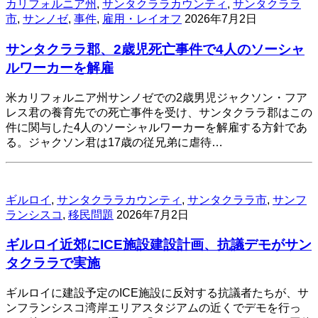
カリフォルニア州
,
サンタクララカウンティ
,
サンタクララ
市
,
サンノゼ
,
事件
,
雇用・レイオフ
2026年7月2日
サンタクララ郡、2歳児死亡事件で4人のソーシャ
ルワーカーを解雇
米カリフォルニア州サンノゼでの2歳男児ジャクソン・フア
レス君の養育先での死亡事件を受け、サンタクララ郡はこの
件に関与した4人のソーシャルワーカーを解雇する方針であ
る。ジャクソン君は17歳の従兄弟に虐待…
ギルロイ
,
サンタクララカウンティ
,
サンタクララ市
,
サンフ
ランシスコ
,
移民問題
2026年7月2日
ギルロイ近郊にICE施設建設計画、抗議デモがサン
タクララで実施
ギルロイに建設予定のICE施設に反対する抗議者たちが、サ
ンフランシスコ湾岸エリアスタジアムの近くでデモを行っ