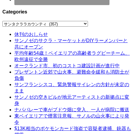
Categories
Categories
休刊のおしらせ
サンノゼのサクラ・マーケットがDIYラーメンバーと
共にオープン
平均年齢54歳！ベイエリアの高齢者ラグビーチーム、
欧州遠征で全勝
オークランド市、初のコストコ建設計画が進行中
プレザントン近郊で山火事、避難命令緩和も消防士が
負傷
サンフランシスコ、緊急警報サイレンの方針が未定の
まま
サンノゼの空きビルが地元アーティストの新拠点に変
身
ナパバレーで車がブドウ畑に突入、一人が病院に搬送
東ベイエリアで煙害注意報、サノルの山火事により発
令
$13K相当のポケモンカード強盗で容疑者逮捕、銃器も