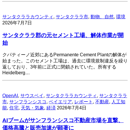
サンタクララカウンティ
,
サンタクララ市
,
動物、自然
,
環境
2026年7月7日
サンタクララ郡の元セメント工場、解体作業が開
始
クパティーノ近郊にあるPermanente Cement Plantの解体が
始まった。このセメント工場は、過去に環境規制違反を繰り
返しており、3年前に正式に閉鎖されていた。所有する
Heidelberg…
OpenAI
,
サウスベイ
,
サンタクララカウンティ
,
サンタクララ
市
,
サンフランシスコ
,
ベイエリア
,
レポート
,
不動産
,
人工知
能
,
住宅
,
天気・気象
,
経済
2026年7月4日
AIブームがサンフランシスコ不動産市場を直撃、
価格高騰と販売加速が顕著に