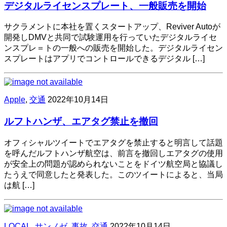
デジタルライセンスプレート、一般販売を開始
サクラメントに本社を置くスタートアップ、Reviver Autoが
開発しDMVと共同で試験運用を行っていたデジタルライセ
ンスプレ＝トの一般への販売を開始した。デジタルライセン
スプレートはアプリでコントロールできるデジタル […]
Apple
,
交通
2022年10月14日
ルフトハンザ、エアタグ禁止を撤回
オフィシャルツイートでエアタグを禁止すると明言して話題
を呼んだルフトハンザ航空は、前言を撤回しエアタグの使用
が安全上の問題が認められないことをドイツ航空局と協議し
たうえで同意したと発表した。このツイートによると、当局
は航 […]
LOCAL
,
サンノゼ
,
事故
,
交通
2022年10月14日