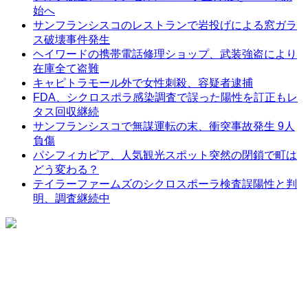
始へ
サンフランシスコのレストランで岩投げによる窓ガラ
ス破壊事件発生
ヘイワードの携帯電話修理ショップ、武装強盗により
在庫全て盗難
キャピトラモール外で女性刺殺、容疑者逮捕
FDA、シクロスポラ感染調査で誤った陽性を訂正もレ
タス回収継続
サンフランシスコで無謀運転の末、衝突事故発生 9人
負傷
パシフィカピア、人気観光スポット突然の閉鎖で町は
どう変わる？
テイラーファームズのシクロスポーラ検査誤陽性と判
明、調査継続中