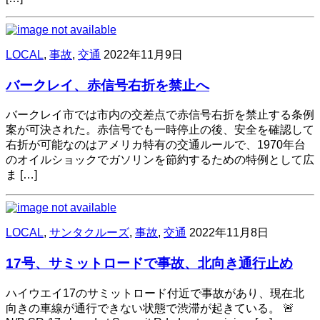
LOCAL
,
事故
,
交通
2022年11月9日
バークレイ、赤信号右折を禁止へ
バークレイ市では市内の交差点で赤信号右折を禁止する条例
案が可決された。赤信号でも一時停止の後、安全を確認して
右折が可能なのはアメリカ特有の交通ルールで、1970年台
のオイルショックでガソリンを節約するための特例として広
ま […]
LOCAL
,
サンタクルーズ
,
事故
,
交通
2022年11月8日
17号、サミットロードで事故、北向き通行止め
ハイウエイ17のサミットロード付近で事故があり、現在北
向きの車線が通行できない状態で渋滞が起きている。 🚨