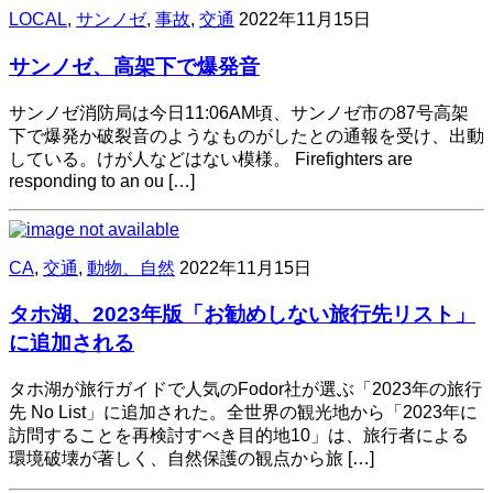
LOCAL
,
サンノゼ
,
事故
,
交通
2022年11月15日
サンノゼ、高架下で爆発音
サンノゼ消防局は今日11:06AM頃、サンノゼ市の87号高架
下で爆発か破裂音のようなものがしたとの通報を受け、出動
している。けが人などはない模様。 Firefighters are
responding to an ou […]
CA
,
交通
,
動物、自然
2022年11月15日
タホ湖、2023年版「お勧めしない旅行先リスト」
に追加される
タホ湖が旅行ガイドで人気のFodor社が選ぶ「2023年の旅行
先 No List」に追加された。全世界の観光地から「2023年に
訪問することを再検討すべき目的地10」は、旅行者による
環境破壊が著しく、自然保護の観点から旅 […]