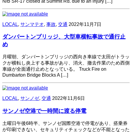
N/B SR-17 closed at Summit Rd. due to an injury […]
LOCAL
,
サンマテオ
,
事故
,
交通
2022年11月7日
ダンバートンブリッジ、大型車横転事故で通行止
め
月曜朝、ダンバートンブリッジの西向き車線で太田がトラッ
クが横転し炎上する事故があり、消火、撤去作業のため西側
車線が全面通行止めとなっている。 Truck Fire on
Dumbarton Bridge Blocks A […]
LOCAL
,
サンノゼ
,
交通
2022年11月6日
サンノゼ空港で一時間に渡る停電
土曜日午後6時半、サンノゼ国際空港で停電があり、搭乗券
が印刷できない、セキュリティチェックなどが不能となった