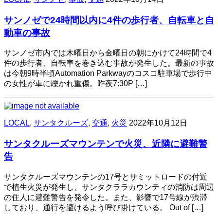
サンノゼで24時間以内に4件の歩行者、自転車と自
動車の事故
サンノゼ市内では木曜日から金曜日の朝にかけて24時間で4
件の歩行者、自転車を巻き込む事故が発生した。最新の事故
は今朝9時半頃Automation Parkwayのコスコ駐車場で歩行中
の女性が車に轢かれ重傷。昨夜7:30P […]
LOCAL
,
サンタクルーズ
,
交通
,
火災
2022年10月12日
サンタクルーズマウンテンで火災、近隣に避難警
告
サンタクルーズマウンテンの17号とサミットロードの付近
で植生火災が発生し、サンタクララカウンティの消防は周辺
の住人に避難警告を発令した。また、影響で17号線が渋滞
しており、通行を避けるよう呼び掛けている。 Out of […]