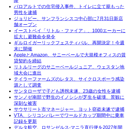
降
パロアルトでの住宅侵入事件、トイレに立て籠もった
男性を逮捕
ジョリビー、サンフランシスコ中心部に7月31日新店
舗オープン
イーストベイ「リトル・ファイア」、1000エーカーに
拡大し避難命令発令
ギルロイガーリックフェスティバル、再開決定！今週
末に開催
AppleとAmazon、サニーベールで大規模オフィスの賃
貸契約を締結
リトルリーグのサニーベールジュニア、ウェスタン地
域大会に進出
テイラーファームズのレタス、サイクロスポーラ感染
源として調査
サンタローザで子ども誘拐未遂、23歳の女性を逮捕
サンノゼ南部で野生のイノシシが芝生を破壊、景観に
深刻な被害
サウサリート市マネージャー、ヨット窃盗未遂で逮捕
VTA、シリコンバレーでワールドカップ期間中に乗車
記録を更新
デルタ航空、ロサンゼルス-マニラ直行便を2027年開