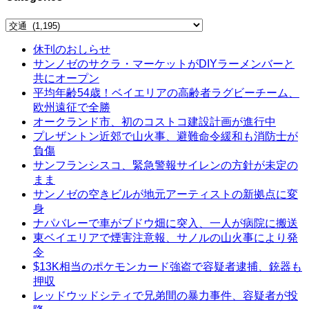
Categories
休刊のおしらせ
サンノゼのサクラ・マーケットがDIYラーメンバーと
共にオープン
平均年齢54歳！ベイエリアの高齢者ラグビーチーム、
欧州遠征で全勝
オークランド市、初のコストコ建設計画が進行中
プレザントン近郊で山火事、避難命令緩和も消防士が
負傷
サンフランシスコ、緊急警報サイレンの方針が未定の
まま
サンノゼの空きビルが地元アーティストの新拠点に変
身
ナパバレーで車がブドウ畑に突入、一人が病院に搬送
東ベイエリアで煙害注意報、サノルの山火事により発
令
$13K相当のポケモンカード強盗で容疑者逮捕、銃器も
押収
レッドウッドシティで兄弟間の暴力事件、容疑者が投