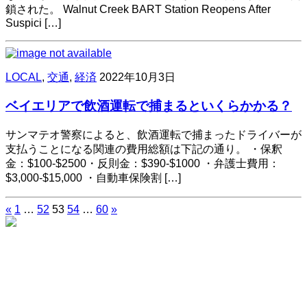
鎖された。 Walnut Creek BART Station Reopens After
Suspici […]
LOCAL
,
交通
,
経済
2022年10月3日
ベイエリアで飲酒運転で捕まるといくらかかる？
サンマテオ警察によると、飲酒運転で捕まったドライバーが
支払うことになる関連の費用総額は下記の通り。 ・保釈
金：$100-$2500・反則金：$390-$1000 ・弁護士費用：
$3,000-$15,000 ・自動車保険割 […]
«
1
…
52
53
54
…
60
»
投
稿
の
ペ
ー