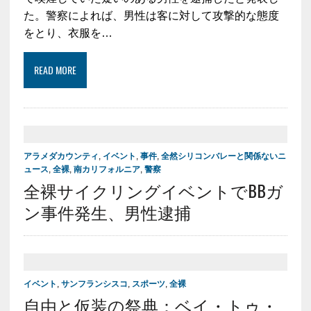
た。警察によれば、男性は客に対して攻撃的な態度
をとり、衣服を…
READ MORE
アラメダカウンティ
,
イベント
,
事件
,
全然シリコンバレーと関係ないニ
ュース
,
全裸
,
南カリフォルニア
,
警察
全裸サイクリングイベントでBBガ
ン事件発生、男性逮捕
イベント
,
サンフランシスコ
,
スポーツ
,
全裸
自由と仮装の祭典：ベイ・トゥ・