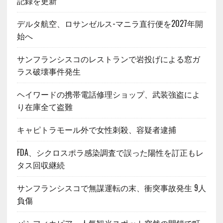
記録を更新
デルタ航空、ロサンゼルス-マニラ直行便を2027年開
始へ
サンフランシスコのレストランで岩投げによる窓ガ
ラス破壊事件発生
ヘイワードの携帯電話修理ショップ、武装強盗によ
り在庫全て盗難
キャピトラモール外で女性刺殺、容疑者逮捕
FDA、シクロスポラ感染調査で誤った陽性を訂正もレ
タス回収継続
サンフランシスコで無謀運転の末、衝突事故発生 9人
負傷