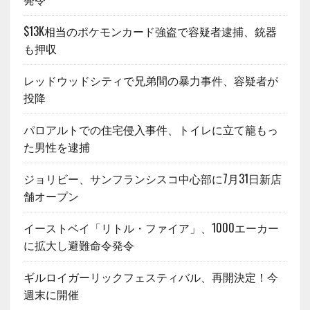
$13K相当のポケモンカード強盗で容疑者逮捕、銃器
も押収
レッドウッドシティで兄弟間の暴力事件、容疑者が
投降
パロアルトでの住宅侵入事件、トイレに立て籠もっ
た男性を逮捕
ジョリビー、サンフランシスコ中心部に7月31日新店
舗オープン
イーストベイ「リトル・ファイア」、1000エーカー
に拡大し避難命令発令
ギルロイガーリックフェスティバル、再開決定！今
週末に開催