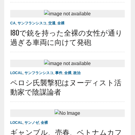
CA
,
サンフランシスコ
,
交通
,
全裸
I80で銃を持った全裸の女性が通り
過ぎる車両に向けて発砲
LOCAL
,
サンフランシスコ
,
事件
,
全裸
,
政治
ペロシ氏襲撃犯はヌーディスト活
動家で陰謀論者
LOCAL
,
サンノゼ
,
全裸
ギャンブル、売春、ベトナムカフ