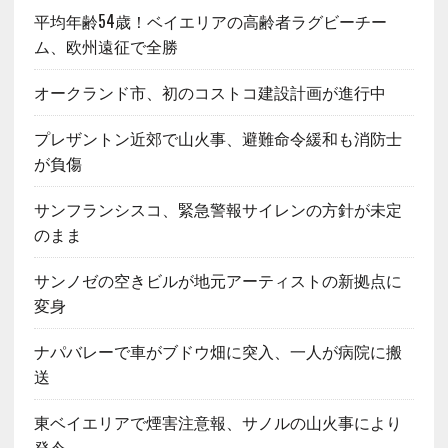
平均年齢54歳！ベイエリアの高齢者ラグビーチー
ム、欧州遠征で全勝
オークランド市、初のコストコ建設計画が進行中
プレザントン近郊で山火事、避難命令緩和も消防士
が負傷
サンフランシスコ、緊急警報サイレンの方針が未定
のまま
サンノゼの空きビルが地元アーティストの新拠点に
変身
ナパバレーで車がブドウ畑に突入、一人が病院に搬
送
東ベイエリアで煙害注意報、サノルの山火事により
発令