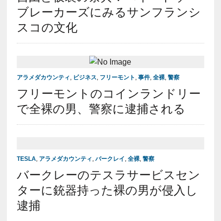
ブレーカーズにみるサンフランシ
スコの文化
アラメダカウンティ
,
ビジネス
,
フリーモント
,
事件
,
全裸
,
警察
フリーモントのコインランドリー
で全裸の男、警察に逮捕される
TESLA
,
アラメダカウンティ
,
バークレイ
,
全裸
,
警察
バークレーのテスラサービスセン
ターに銃器持った裸の男が侵入し
逮捕