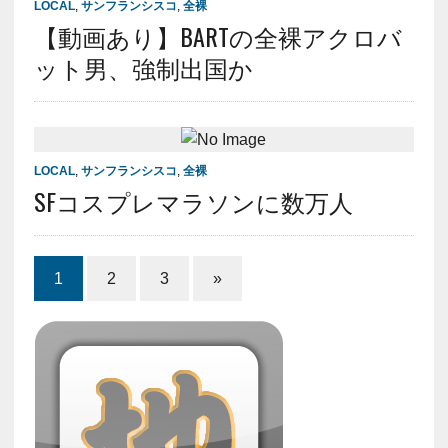
LOCAL
,
サンフランシスコ
,
全裸
【動画あり】BARTの全裸アクロバ
ット男、強制出国か
LOCAL
,
サンフランシスコ
,
全裸
SFコスプレマラソンに数万人
1
2
3
»