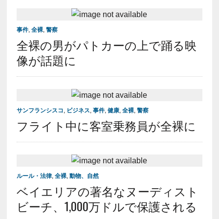
事件
,
全裸
,
警察
全裸の男がパトカーの上で踊る映
像が話題に
サンフランシスコ
,
ビジネス
,
事件
,
健康
,
全裸
,
警察
フライト中に客室乗務員が全裸に
ルール・法律
,
全裸
,
動物、自然
ベイエリアの著名なヌーディスト
ビーチ、1,000万ドルで保護される