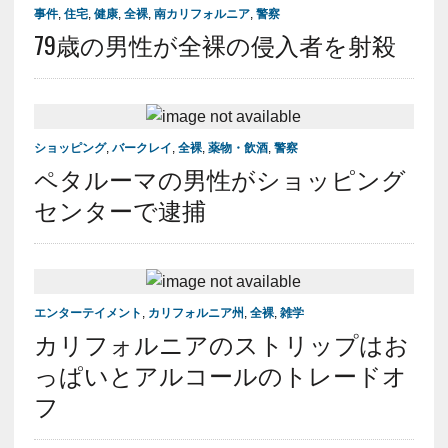
事件
,
住宅
,
健康
,
全裸
,
南カリフォルニア
,
警察
79歳の男性が全裸の侵入者を射殺
ショッピング
,
バークレイ
,
全裸
,
薬物・飲酒
,
警察
ペタルーマの男性がショッピング
センターで逮捕
エンターテイメント
,
カリフォルニア州
,
全裸
,
雑学
カリフォルニアのストリップはお
っぱいとアルコールのトレードオ
フ