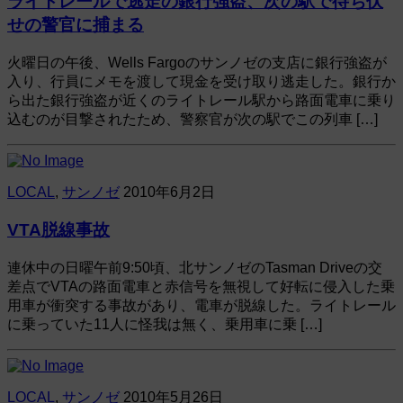
ライトレールで逃走の銀行強盗、次の駅で待ち伏
せの警官に捕まる
火曜日の午後、Wells Fargoのサンノゼの支店に銀行強盗が
入り、行員にメモを渡して現金を受け取り逃走した。銀行か
ら出た銀行強盗が近くのライトレール駅から路面電車に乗り
込むのが目撃されたため、警察官が次の駅でこの列車 […]
LOCAL
,
サンノゼ
2010年6月2日
VTA脱線事故
連休中の日曜午前9:50頃、北サンノゼのTasman Driveの交
差点でVTAの路面電車と赤信号を無視して好転に侵入した乗
用車が衝突する事故があり、電車が脱線した。ライトレール
に乗っていた11人に怪我は無く、乗用車に乗 […]
LOCAL
,
サンノゼ
2010年5月26日