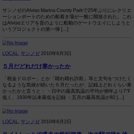
サンノゼのAlviso Marina County Parkで25年ぶりにレクリエ
ーションボートのための船着き場が一般に開放された。これ
はAlvisoエリアを昔のように船舶のゲートウエイにしようと
いうプロジェクトの第一弾 […]
LOCAL
,
サンノゼ
2010年6月3日
５月だどれだけ寒かったか
「税金ドロボー」とか「晴れ晴れ詐欺」等と文句をつけたく
なるような気候が続いた５月だったが、記録上どれくらい寒
かったかと言うと： ・日中の最高気温の平均が例年より7°F
低く、1930年以来最低を記録 ・五月の最高気温が82 […]
LOCAL
,
サンノゼ
2010年6月2日