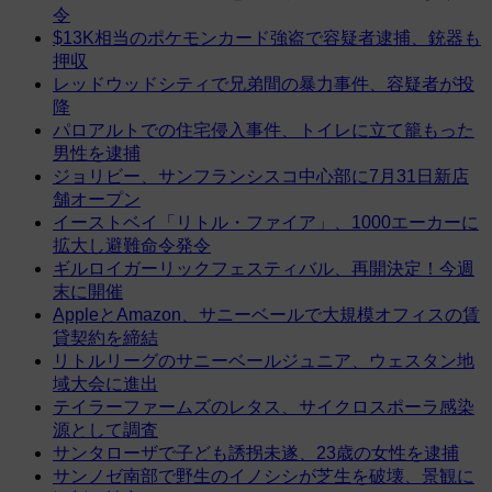
令
$13K相当のポケモンカード強盗で容疑者逮捕、銃器も
押収
レッドウッドシティで兄弟間の暴力事件、容疑者が投
降
パロアルトでの住宅侵入事件、トイレに立て籠もった
男性を逮捕
ジョリビー、サンフランシスコ中心部に7月31日新店
舗オープン
イーストベイ「リトル・ファイア」、1000エーカーに
拡大し避難命令発令
ギルロイガーリックフェスティバル、再開決定！今週
末に開催
AppleとAmazon、サニーベールで大規模オフィスの賃
貸契約を締結
リトルリーグのサニーベールジュニア、ウェスタン地
域大会に進出
テイラーファームズのレタス、サイクロスポーラ感染
源として調査
サンタローザで子ども誘拐未遂、23歳の女性を逮捕
サンノゼ南部で野生のイノシシが芝生を破壊、景観に