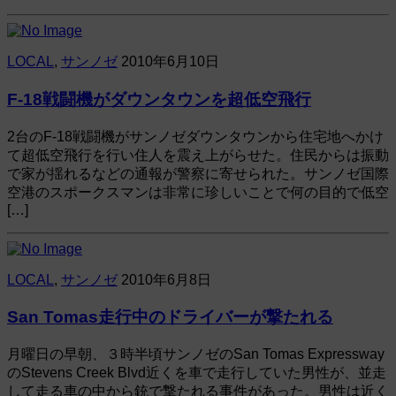
LOCAL
,
サンノゼ
2010年6月10日
F-18戦闘機がダウンタウンを超低空飛行
2台のF-18戦闘機がサンノゼダウンタウンから住宅地へかけ
て超低空飛行を行い住人を震え上がらせた。住民からは振動
で家が揺れるなどの通報が警察に寄せられた。サンノゼ国際
空港のスポークスマンは非常に珍しいことで何の目的で低空
[…]
LOCAL
,
サンノゼ
2010年6月8日
San Tomas走行中のドライバーが撃たれる
月曜日の早朝、３時半頃サンノゼのSan Tomas Expressway
のStevens Creek Blvd近くを車で走行していた男性が、並走
して走る車の中から銃で撃たれる事件があった。男性は近く