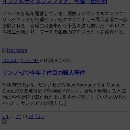
インテルサイエンスフェア、今週一般公開
インテルが毎年開催している、国際サイエンス＆エンジニア
リングフェアが今週サンノゼのマクエナリー展示会場で一般
公開される。会場には全米から予選を勝ち抜いた1,500人の
高校生が集まり、ブースで各自のプロジェクトを発表する。
[…]
LOCAL
,
サンノゼ
2010年4月22日
サンノゼで今年７件目の殺人事件
昨夜9時30分頃、サンノゼのWillard AvenueとSan Carlos
Streetの交差点付近で喧嘩騒ぎがあり、警察が到着すると21
歳の男性が銃で撃たれた上に刺されて死亡しているのが見つ
かった。サンノゼでの殺人 […]
«
1
…
72
73
74
75
»
投
稿