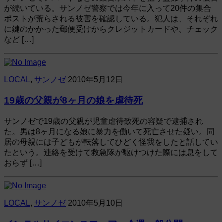
が続いている。サンノゼ警察では今年に入って20件の集合
ポストが荒らされる被害を確認している。犯人は、それぞれ
に鍵のかかった郵便受けからクレジットカードや、チェック
など […]
LOCAL
,
サンノゼ
2010年5月12日
19歳の父親が8ヶ月の娘を虐待死
サンノゼで19歳の父親が児童虐待致死の容疑で逮捕され
た。男は8ヶ月になる娘に暴力を働いて死亡させた疑い。同
居の母親には子どもが転落してひどく怪我をしたと話してい
たという。連絡を受けて救急隊が駆けつけた際には息をして
おらず […]
LOCAL
,
サンノゼ
2010年5月10日