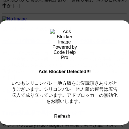
中か […]
LOCAL
,
サンノゼ
2010年5月19日
サンノゼ市議会、カードクラブの移転を承認か
サンノゼ市議会は、市内のカードクラブ、ガーデンシティカ
シノが空港に近い場所へ移転し600室のホテルを隣接するカ
ジノ施設建設を建設する申請について承認する見込みだ。実
現すればベイエリアでは初のホテルとカードルームが備わっ
Ads Blocker Detected!!!
た […]
いつもシリコンバレー地方版をご愛読頂きありがと
うございます。シリコンバレー地方版の運営は広告
収入で成り立っています。アドブロッカーの無効化
LOCAL
,
サンノゼ
2010年5月17日
をお願いします。
Target駐車場で男性が撃たれ死亡
Refresh
サンノゼのStory RdのTargetで駐車場で男性が撃たれ死亡す