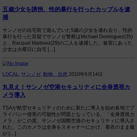
五歳少女を誘拐、性的暴行を行ったカップルを逮
捕
サンノゼの自宅前で遊んでいた5歳の少女を連れ去り、性的
暴行を行った容疑でサンノゼ警察はMichael Dominguez(35)
と、Racquel Martinez(29)の二人を逮捕した。被害にあった
少女は火曜日に自宅 […]
LOCAL
,
サンノゼ
,
動物、自然
2010年6月14日
丸見え！サンノゼ空港セキュリティに全身透視カ
メラ導入
TSAが航空セキュリティのために新たに導入を始め各地でプ
ライバシー侵害の可能性が問題となっている、「全身透視カ
メラ」がこの度、サンノゼ国際空港のセキュリティに導入さ
れた。このカメラは全身をスキャナーにかけ、着衣のまま服
が […]