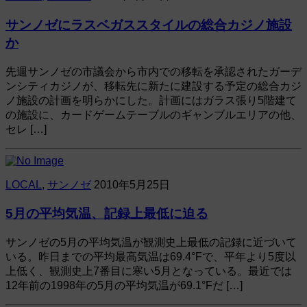
サンノゼにラスベガススタイルの総合カジノ施設
か
先週サンノゼの市議会から市内での移転を承認されたガーデ
ンシティカジノが、移転先に新たに建設する予定の総合カジ
ノ施設の計画を明らかにした。計画にはガラス張り5階建て
の施設に、カードゲームテーブルのギャンブルエリアの他、
セレ […]
LOCAL
,
サンノゼ
2010年5月25日
5月の平均気温、記録上最低に迫る
サンノゼの5月の平均気温が観測史上最低の記録に近づいて
いる。昨日までの平均最高気温は69.4°Fで、平年より5度以
上低く、観測史上7番目に寒い5月となっている。最近では
12年前の1998年の5月の平均気温が69.1°Fだ […]