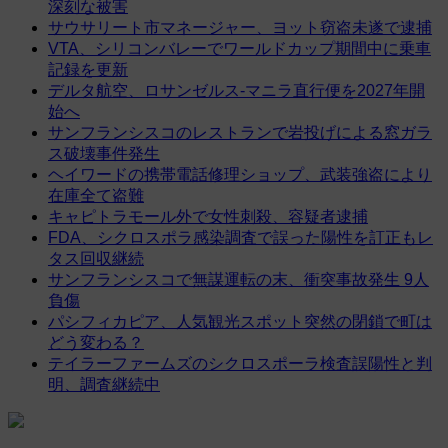
深刻な被害
サウサリート市マネージャー、ヨット窃盗未遂で逮捕
VTA、シリコンバレーでワールドカップ期間中に乗車
記録を更新
デルタ航空、ロサンゼルス-マニラ直行便を2027年開
始へ
サンフランシスコのレストランで岩投げによる窓ガラ
ス破壊事件発生
ヘイワードの携帯電話修理ショップ、武装強盗により
在庫全て盗難
キャピトラモール外で女性刺殺、容疑者逮捕
FDA、シクロスポラ感染調査で誤った陽性を訂正もレ
タス回収継続
サンフランシスコで無謀運転の末、衝突事故発生 9人
負傷
パシフィカピア、人気観光スポット突然の閉鎖で町は
どう変わる？
テイラーファームズのシクロスポーラ検査誤陽性と判
明、調査継続中