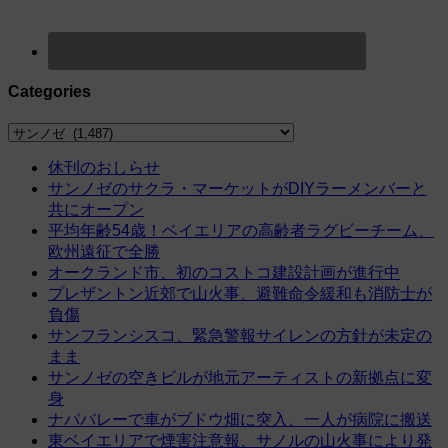
Categories
Categories
休刊のおしらせ
サンノゼのサクラ・マーケットがDIYラーメンバーと
共にオープン
平均年齢54歳！ベイエリアの高齢者ラグビーチーム、
欧州遠征で全勝
オークランド市、初のコストコ建設計画が進行中
プレザントン近郊で山火事、避難命令緩和も消防士が
負傷
サンフランシスコ、緊急警報サイレンの方針が未定の
まま
サンノゼの空きビルが地元アーティストの新拠点に変
身
ナパバレーで車がブドウ畑に突入、一人が病院に搬送
東ベイエリアで煙害注意報、サノルの山火事により発