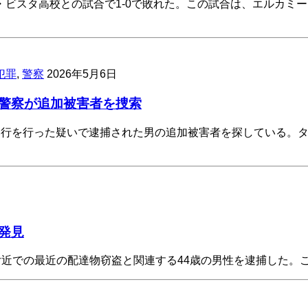
ビスタ高校との試合で1-0で敗れた。この試合は、エルカミ
犯罪
,
警察
2026年5月6日
警察が追加被害者を捜索
行を行った疑いで逮捕された男の追加被害者を探している。タ
発見
Mall Parkway付近での最近の配達物窃盗と関連する44歳の男性