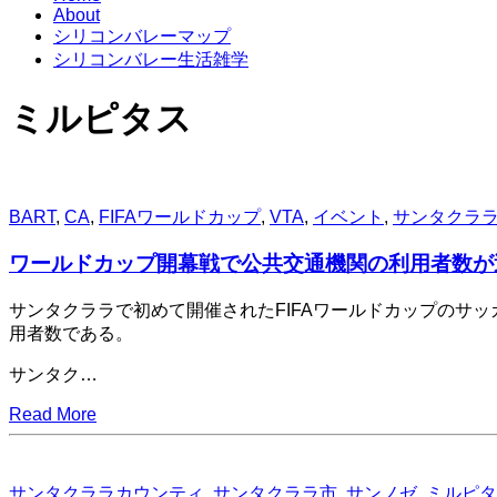
About
シリコンバレーマップ
シリコンバレー生活雑学
ミルピタス
BART
,
CA
,
FIFAワールドカップ
,
VTA
,
イベント
,
サンタクラ
ワールドカップ開幕戦で公共交通機関の利用者数が
サンタクララで初めて開催されたFIFAワールドカップのサッ
用者数である。
サンタク…
Read More
サンタクララカウンティ
,
サンタクララ市
,
サンノゼ
,
ミルピタ