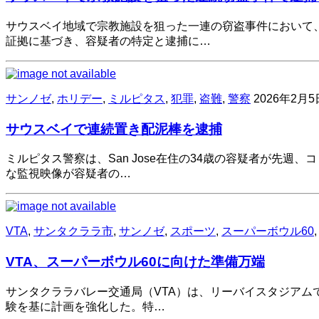
サウスベイ地域で宗教施設を狙った一連の窃盗事件において
証拠に基づき、容疑者の特定と逮捕に…
サンノゼ
,
ホリデー
,
ミルピタス
,
犯罪
,
盗難
,
警察
2026年2月5
サウスベイで連続置き配泥棒を逮捕
ミルピタス警察は、San Jose在住の34歳の容疑者が先
な監視映像が容疑者の…
VTA
,
サンタクララ市
,
サンノゼ
,
スポーツ
,
スーパーボウル60
VTA、スーパーボウル60に向けた準備万端
サンタクララバレー交通局（VTA）は、リーバイスタジアムで
験を基に計画を強化した。特…