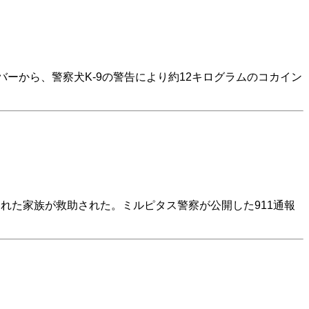
ーから、警察犬K-9の警告により約12キログラムのコカイン
れた家族が救助された。ミルピタス警察が公開した911通報