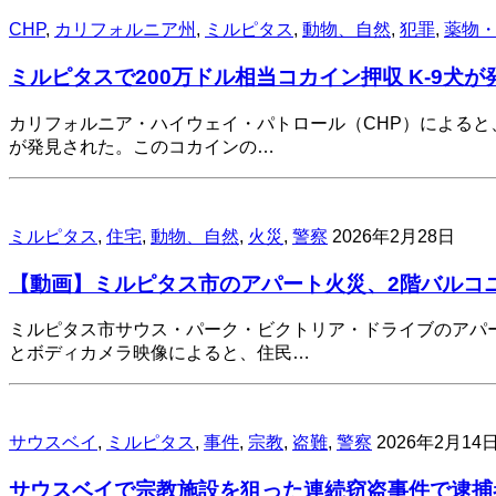
CHP
,
カリフォルニア州
,
ミルピタス
,
動物、自然
,
犯罪
,
薬物
ミルピタスで200万ドル相当コカイン押収 K-9犬が
カリフォルニア・ハイウェイ・パトロール（CHP）によると
が発見された。このコカインの…
ミルピタス
,
住宅
,
動物、自然
,
火災
,
警察
2026年2月28日
【動画】ミルピタス市のアパート火災、2階バルコ
ミルピタス市サウス・パーク・ビクトリア・ドライブのアパー
とボディカメラ映像によると、住民…
サウスベイ
,
ミルピタス
,
事件
,
宗教
,
盗難
,
警察
2026年2月14
サウスベイで宗教施設を狙った連続窃盗事件で逮捕