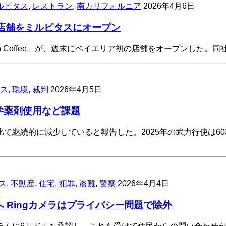
ルピタス
,
レストラン
,
南カリフォルニア
2026年4月6日
の店舗をミルピタスにオープン
offee」が、週末にベイエリア初の店舗をオープンした。同社がInst
ス
,
環境
,
裁判
2026年4月5日
学薬剤使用など課題
継続的に減少していると報告した。2025年の武力行使は603
ス
,
不動産
,
住宅
,
犯罪
,
盗難
,
警察
2026年4月4日
 Ringカメラはプライバシー問題で除外