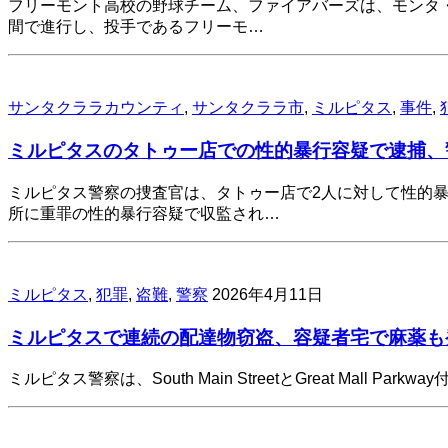
フリーモント高校の野球チーム、ファイアバーズは、モンタ・
間で進行し、投手であるフリーモ…
サンタクララカウンティ
,
サンタクララ市
,
ミルピタス
,
事件
,
ミルピタスのタトゥー店での性的暴行容疑で逮捕、
ミルピタス警察の捜査官は、タトゥー店で2人に対して性的暴
所に重罪の性的暴行容疑で収監され…
ミルピタス
,
犯罪
,
盗難
,
警察
2026年4月11日
ミルピタスで連続の配達物窃盗、容疑者宅で麻薬も
ミルピタス警察は、South Main StreetとGreat 