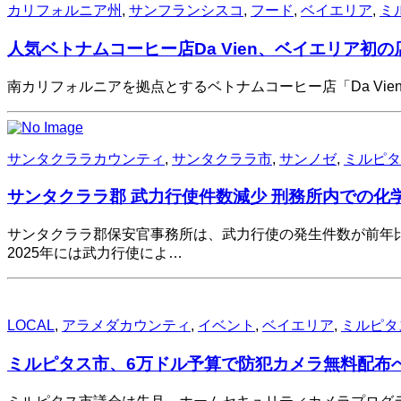
カリフォルニア州
,
サンフランシスコ
,
フード
,
ベイエリア
,
ミ
人気ベトナムコーヒー店Da Vien、ベイエリア初
南カリフォルニアを拠点とするベトナムコーヒー店「Da Vien C
サンタクララカウンティ
,
サンタクララ市
,
サンノゼ
,
ミルピタ
サンタクララ郡 武力行使件数減少 刑務所内での化
サンタクララ郡保安官事務所は、武力行使の発生件数が前年比で
2025年には武力行使によ…
LOCAL
,
アラメダカウンティ
,
イベント
,
ベイエリア
,
ミルピタ
ミルピタス市、6万ドル予算で防犯カメラ無料配布へ