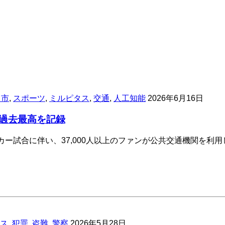
ラ市
,
スポーツ
,
ミルピタス
,
交通
,
人工知能
2026年6月16日
過去最高を記録
カー試合に伴い、37,000人以上のファンが公共交通機関を
ス
,
犯罪
,
盗難
,
警察
2026年5月28日