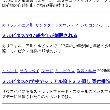
ミルピタス市議会は先月、ホームセキュリティカメラプログ
は荷物の盗難抑止と地域犯罪の捜査支…
カリフォルニア州
,
サンタクララカウンティ
,
シリコンバレー
,
ミルピタスで17歳少年が刺殺される
カリフォルニア州ミルピタスで、17歳の少年が同じ年齢の少
際、ミルピタス出身の17歳のジャ…
イベント
,
サウスベイ
,
フード
,
ミルピタス
,
教育・学校
2026
ミルピタスの学校でシリアル箱ドミノ倒し 寄付推
サウスベイにあるストラットフォード・スクールのベレスフ
ズデーに開催されたこのイベントでは…