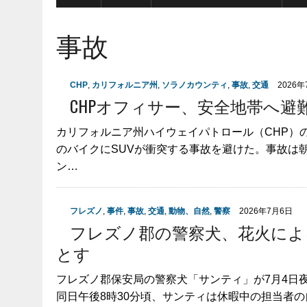
事故
CHP
,
カリフォルニア州
,
ソラノカウンティ
,
事故
,
交通
2026
CHPオフィサー、安全地帯へ避難
カリフォルニア州ハイウェイパトロール（CHP）
のバイクにSUVが衝突する事故を避けた。事故は
ン…
フレズノ
,
事件
,
事故
,
交通
,
動物、自然
,
警察
2026年7月6日
フレズノ郡の警察犬、花火によ
とす
フレズノ郡保安局の警察犬「サンティ」が7月4日
同日午後8時30分頃、サンティは休暇中の担当者