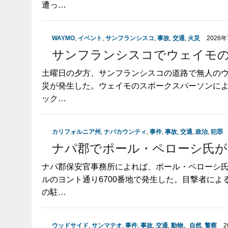
遭っ…
WAYMO
,
イベント
,
サンフランシスコ
,
事故
,
交通
,
火災
2026
サンフランシスコでウェイモの
土曜日の夕方、サンフランシスコの道路で無人の
災が発生した。ウェイモのスポークスパーソンによ
ック…
カリフォルニア州
,
ナパカウンティ
,
事件
,
事故
,
交通
,
政治
,
犯罪
ナパ郡でポール・ペローシ氏が
ナパ郡保安官事務所によれば、ポール・ペローシ
ルのヨント通り6700番地で発生した。目撃者に
の駐…
ウッドサイド
,
サンマテオ
,
事件
,
事故
,
交通
,
動物、自然
,
警察
2