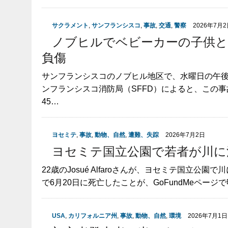
サクラメント
,
サンフランシスコ
,
事故
,
交通
,
警察
2026年7月
ノブヒルでベビーカーの子供と
負傷
サンフランシスコのノブヒル地区で、水曜日の午
ンフランシスコ消防局（SFFD）によると、この
45…
ヨセミテ
,
事故
,
動物、自然
,
遭難、失踪
2026年7月2日
ヨセミテ国立公園で若者が川に
22歳のJosué Alfaroさんが、ヨセミテ国立
で6月20日に死亡したことが、GoFundMeページ
USA
,
カリフォルニア州
,
事故
,
動物、自然
,
環境
2026年7月1日