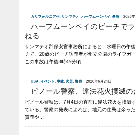
カリフォルニア州
,
サンマテオ
,
ハーフムーンベイ
,
事故
2026
ハーフムーンベイのビーチでラ
ねる
サンマテオ郡保安官事務所によると、水曜日の午
チで、20歳のビーチ訪問者が州立公園のライフガ
この事故は午後3時45分頃…
USA
,
イベント
,
事故
,
火災
,
警察
2026年6月24日
ピノール警察、違法花火撲滅の
ピノール警察は、7月4日の直前に違法花火を撲滅
ている。警察の発表によれば、地元の住民は余っ
質問や…