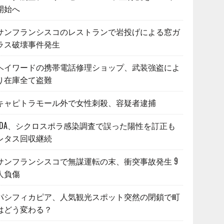
開始へ
サンフランシスコのレストランで岩投げによる窓ガ
ラス破壊事件発生
ヘイワードの携帯電話修理ショップ、武装強盗によ
り在庫全て盗難
キャピトラモール外で女性刺殺、容疑者逮捕
FDA、シクロスポラ感染調査で誤った陽性を訂正も
レタス回収継続
サンフランシスコで無謀運転の末、衝突事故発生 9
人負傷
パシフィカピア、人気観光スポット突然の閉鎖で町
はどう変わる？