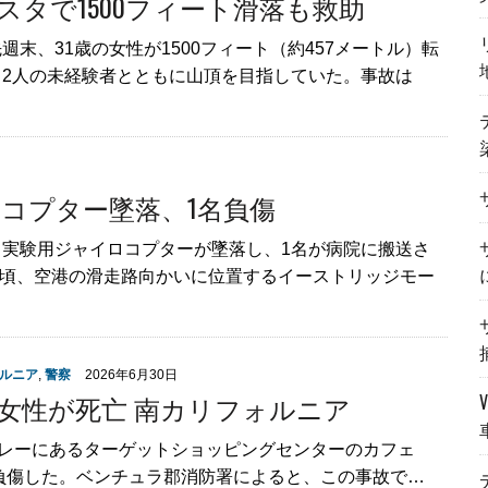
タで1500フィート滑落も救助
末、31歳の女性が1500フィート（約457メートル）転
2人の未経験者とともに山頂を目指していた。事故は
コプター墜落、1名負傷
実験用ジャイロコプターが墜落し、1名が病院に搬送さ
0分頃、空港の滑走路向かいに位置するイーストリッジモー
ルニア
,
警察
2026年6月30日
女性が死亡 南カリフォルニア
バレーにあるターゲットショッピングセンターのカフェ
6人が負傷した。ベンチュラ郡消防署によると、この事故で…