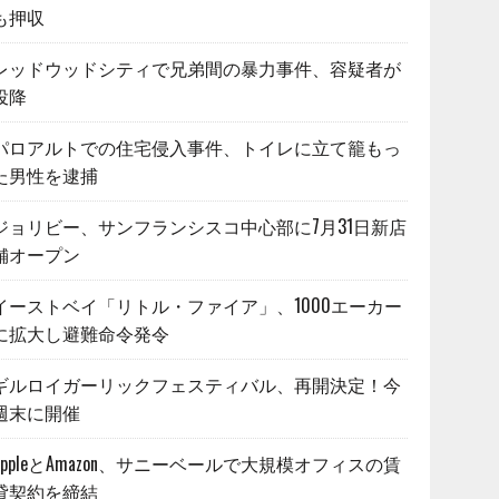
も押収
レッドウッドシティで兄弟間の暴力事件、容疑者が
投降
パロアルトでの住宅侵入事件、トイレに立て籠もっ
た男性を逮捕
ジョリビー、サンフランシスコ中心部に7月31日新店
舗オープン
イーストベイ「リトル・ファイア」、1000エーカー
に拡大し避難命令発令
ギルロイガーリックフェスティバル、再開決定！今
週末に開催
AppleとAmazon、サニーベールで大規模オフィスの賃
貸契約を締結