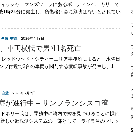
フィッシャーマンズワーフにあるボーディンベーカリーで
後1時24分に発生し、負傷者は命に別状はないとされてい
,
事故
,
交通
2026年7月3日
、車両横転で男性1名死亡
）レッドウッド・シティーエリア事務所によると、水曜日
ランプ付近で2台の車両が関与する横転事故が発生し、1
、自然
2026年7月2日
察が進行中 – サンフランシスコ湾
・ドネリー氏は、乗務中に湾内で鯨を見つけることに慣れ
た新しい鯨観測システムの一部として、ライラ号のブリッ