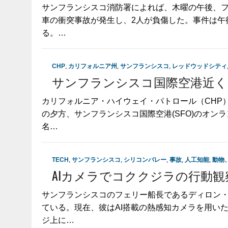
サンフランシスコ消防署によれば、木曜の午後、
車の衝突事故が発生し、2人が負傷した。事件は午
る。…
CHP
,
カリフォルニア州
,
サンフランシスコ
,
レッドウッドシティ
サンフランシスコ国際空港近く
カリフォルニア・ハイウェイ・パトロール（CHP
の夕方、サンフランシスコ国際空港(SFO)のオン
名…
TECH
,
サンフランシスコ
,
シリコンバレー
,
事故
,
人工知能
,
動物
AIカメラでコククジラの行動観
サンフランシスコのフェリー船長であるディロン
ている。現在、彼はAI搭載の熱感知カメラを用い
ジ上に…