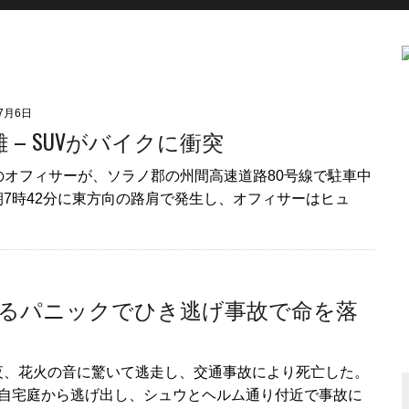
年7月6日
 – SUVがバイクに衝突
のオフィサーが、ソラノ郡の州間高速道路80号線で駐車中
朝7時42分に東方向の路肩で発生し、オフィサーはヒュ
るパニックでひき逃げ事故で命を落
夜、花火の音に驚いて逃走し、交通事故により死亡した。
の自宅庭から逃げ出し、シュウとヘルム通り付近で事故に