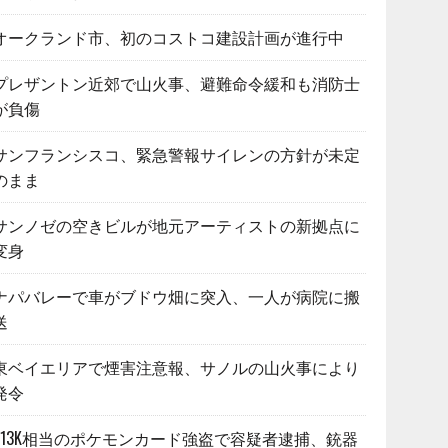
オークランド市、初のコストコ建設計画が進行中
プレザントン近郊で山火事、避難命令緩和も消防士
が負傷
サンフランシスコ、緊急警報サイレンの方針が未定
のまま
サンノゼの空きビルが地元アーティストの新拠点に
変身
ナパバレーで車がブドウ畑に突入、一人が病院に搬
送
東ベイエリアで煙害注意報、サノルの山火事により
発令
$13K相当のポケモンカード強盗で容疑者逮捕、銃器