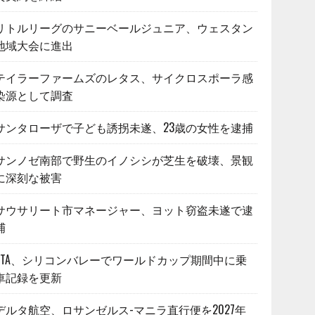
リトルリーグのサニーベールジュニア、ウェスタン
地域大会に進出
テイラーファームズのレタス、サイクロスポーラ感
染源として調査
サンタローザで子ども誘拐未遂、23歳の女性を逮捕
サンノゼ南部で野生のイノシシが芝生を破壊、景観
に深刻な被害
サウサリート市マネージャー、ヨット窃盗未遂で逮
捕
VTA、シリコンバレーでワールドカップ期間中に乗
車記録を更新
デルタ航空、ロサンゼルス-マニラ直行便を2027年