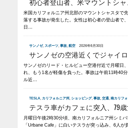
初心者登山者、米マウントシャス
米国カリフォルニア州北部のマウントシャスタで先週
落する事故が発生した。女性は初心者の登山者で、
日…
サンノゼ
,
スポーツ
,
事故
,
航空
2026年6月30日
サンノゼの空港近くでジャイロ
サンノゼのリード・ヒルビュー空港付近で月曜日、
れ、もう1名が軽傷を負った。事故は午前11時4
ル近…
TESLA
,
カリフォルニア州
,
ショッピング
,
事故
,
交通
,
南カリフォ
テスラ車がカフェに突入、79歳
月曜日午後2時30分頃、南カリフォルニア州シミ
「Urbane Cafe」に白いテスラが突っ込み、