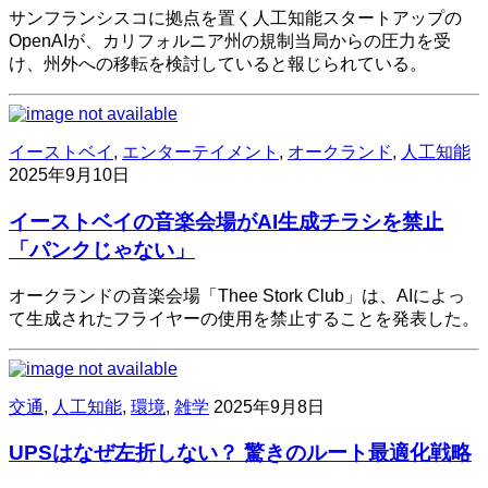
サンフランシスコに拠点を置く人工知能スタートアップの
OpenAIが、カリフォルニア州の規制当局からの圧力を受
け、州外への移転を検討していると報じられている。
イーストベイ
,
エンターテイメント
,
オークランド
,
人工知能
2025年9月10日
イーストベイの音楽会場がAI生成チラシを禁止
「パンクじゃない」
オークランドの音楽会場「Thee Stork Club」は、AIによっ
て生成されたフライヤーの使用を禁止することを発表した。
交通
,
人工知能
,
環境
,
雑学
2025年9月8日
UPSはなぜ左折しない？ 驚きのルート最適化戦略