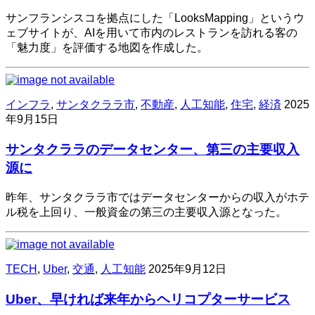
サンフランシスコを拠点にした「LooksMapping」というウ
ェブサイトが、AIを用いて市内のレストランを訪れる客の
「魅力度」を評価する地図を作成した。
インフラ
,
サンタクララ市
,
不動産
,
人工知能
,
住宅
,
経済
2025
年9月15日
サンタクララのデータセンター、第三の主要収入
源に
昨年、サンタクララ市ではデータセンターからの収入がホテ
ル税を上回り、一般資金の第三の主要収入源となった。
TECH
,
Uber
,
交通
,
人工知能
2025年9月12日
Uber、早ければ来年からヘリコプターサービス