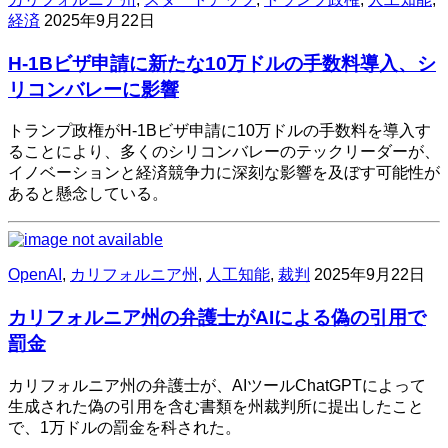
経済
2025年9月22日
H-1Bビザ申請に新たな10万ドルの手数料導入、シ
リコンバレーに影響
トランプ政権がH-1Bビザ申請に10万ドルの手数料を導入す
ることにより、多くのシリコンバレーのテックリーダーが、
イノベーションと経済競争力に深刻な影響を及ぼす可能性が
あると懸念している。
OpenAI
,
カリフォルニア州
,
人工知能
,
裁判
2025年9月22日
カリフォルニア州の弁護士がAIによる偽の引用で
罰金
カリフォルニア州の弁護士が、AIツールChatGPTによって
生成された偽の引用を含む書類を州裁判所に提出したこと
で、1万ドルの罰金を科された。