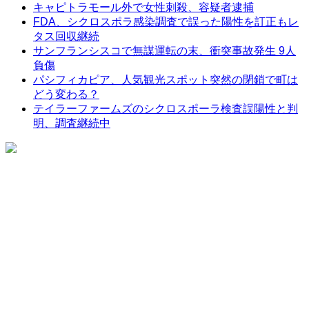
キャピトラモール外で女性刺殺、容疑者逮捕
FDA、シクロスポラ感染調査で誤った陽性を訂正もレ
タス回収継続
サンフランシスコで無謀運転の末、衝突事故発生 9人
負傷
パシフィカピア、人気観光スポット突然の閉鎖で町は
どう変わる？
テイラーファームズのシクロスポーラ検査誤陽性と判
明、調査継続中