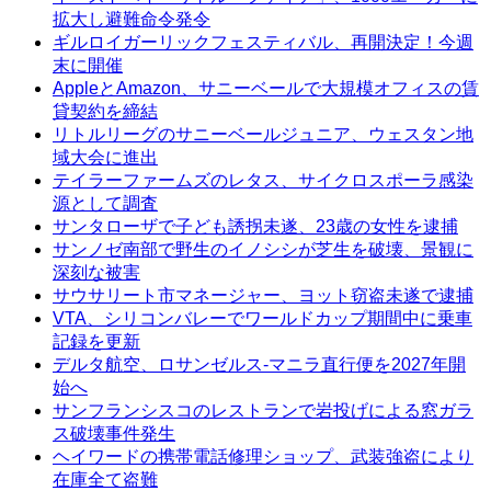
拡大し避難命令発令
ギルロイガーリックフェスティバル、再開決定！今週
末に開催
AppleとAmazon、サニーベールで大規模オフィスの賃
貸契約を締結
リトルリーグのサニーベールジュニア、ウェスタン地
域大会に進出
テイラーファームズのレタス、サイクロスポーラ感染
源として調査
サンタローザで子ども誘拐未遂、23歳の女性を逮捕
サンノゼ南部で野生のイノシシが芝生を破壊、景観に
深刻な被害
サウサリート市マネージャー、ヨット窃盗未遂で逮捕
VTA、シリコンバレーでワールドカップ期間中に乗車
記録を更新
デルタ航空、ロサンゼルス-マニラ直行便を2027年開
始へ
サンフランシスコのレストランで岩投げによる窓ガラ
ス破壊事件発生
ヘイワードの携帯電話修理ショップ、武装強盗により
在庫全て盗難