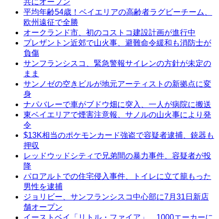
共にオープン
平均年齢54歳！ベイエリアの高齢者ラグビーチーム、
欧州遠征で全勝
オークランド市、初のコストコ建設計画が進行中
プレザントン近郊で山火事、避難命令緩和も消防士が
負傷
サンフランシスコ、緊急警報サイレンの方針が未定の
まま
サンノゼの空きビルが地元アーティストの新拠点に変
身
ナパバレーで車がブドウ畑に突入、一人が病院に搬送
東ベイエリアで煙害注意報、サノルの山火事により発
令
$13K相当のポケモンカード強盗で容疑者逮捕、銃器も
押収
レッドウッドシティで兄弟間の暴力事件、容疑者が投
降
パロアルトでの住宅侵入事件、トイレに立て籠もった
男性を逮捕
ジョリビー、サンフランシスコ中心部に7月31日新店
舗オープン
イーストベイ「リトル・ファイア」、1000エーカーに