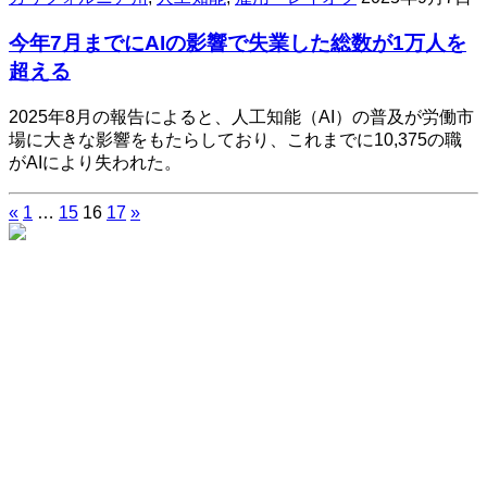
今年7月までにAIの影響で失業した総数が1万人を
超える
2025年8月の報告によると、人工知能（AI）の普及が労働市
場に大きな影響をもたらしており、これまでに10,375の職
がAIにより失われた。
«
1
…
15
16
17
»
投
稿
の
ペ
ー
ジ
送
り