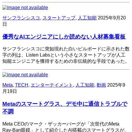
サンフランシスコ
,
スタートアップ
,
人工知能
2025年9月20
日
優秀なAIエンジニアにしか読めない人材募集看板
サンフランシスコに突如現れた白いビルボードに示された数
字の列は、Listen Labsという小さなスタートアップが人工
知能エンジニアを獲得するための非伝統的な手段であった。
Meta
,
TECH
,
エンターテイメント
,
人工知能
,
動画
2025年9
月19日
Metaのスマートグラス、デモ中に通信トラブルで
不調
Meta CEOのマーク・ザッカーバーグが「次世代のMeta
Ray-Ban眼鏡」として紹介したAI搭載のスマートグラスが、