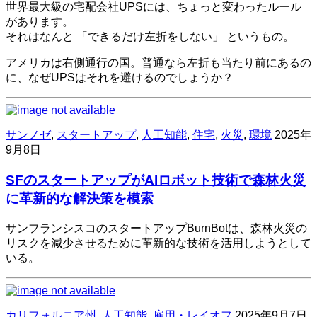
世界最大級の宅配会社UPSには、ちょっと変わったルール
があります。
それはなんと 「できるだけ左折をしない」 というもの。
アメリカは右側通行の国。普通なら左折も当たり前にあるの
に、なぜUPSはそれを避けるのでしょうか？
サンノゼ
,
スタートアップ
,
人工知能
,
住宅
,
火災
,
環境
2025年
9月8日
SFのスタートアップがAIロボット技術で森林火災
に革新的な解決策を模索
サンフランシスコのスタートアップBurnBotは、森林火災の
リスクを減少させるために革新的な技術を活用しようとして
いる。
カリフォルニア州
,
人工知能
,
雇用・レイオフ
2025年9月7日