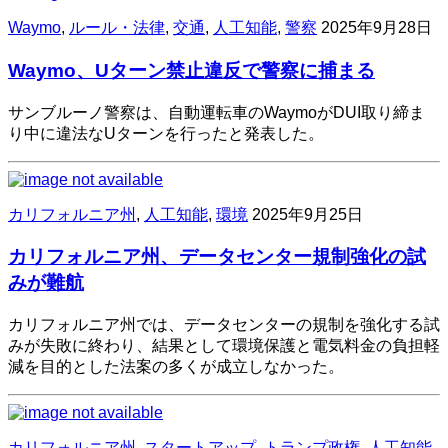
Waymo
,
ルール・法律
,
交通
,
人工知能
,
警察
2025年9月28日
Waymo、Uターン禁止違反で警察に捕まる
サンブルーノ警察は、自動運転車のWaymoがDUI取り締ま
り中に違法なUターンを行ったと発表した。
カリフォルニア州
,
人工知能
,
環境
2025年9月25日
カリフォルニア州、データセンター規制強化の試
みが難航
カリフォルニア州では、データセンターの規制を強化する試
みが失敗に終わり、結果として環境保護と電気料金の負担軽
減を目的とした法案の多くが成立しなかった。
カリフォルニア州
,
スタートアップ
,
トランプ政権
,
人工知能
,