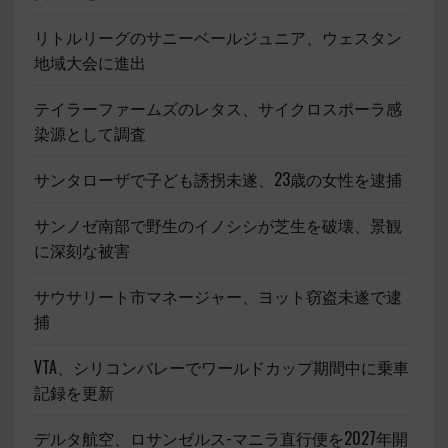
リトルリーグのサニーベールジュニア、ウェスタン
地域大会に進出
テイラーファームズのレタス、サイクロスポーラ感
染源として調査
サンタローザで子ども誘拐未遂、23歳の女性を逮捕
サンノゼ南部で野生のイノシシが芝生を破壊、景観
に深刻な被害
サウサリート市マネージャー、ヨット窃盗未遂で逮
捕
VTA、シリコンバレーでワールドカップ期間中に乗車
記録を更新
デルタ航空、ロサンゼルス-マニラ直行便を2027年開