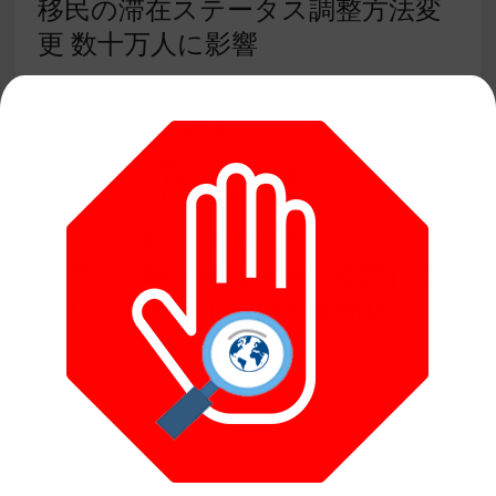
移民の滞在ステータス調整方法変
更 数十万人に影響
USA
,
トランプ政権
,
ルール・法律
,
移民問題
米国、一時ビザ保持者に帰国して
グリーンカード申請を義務化