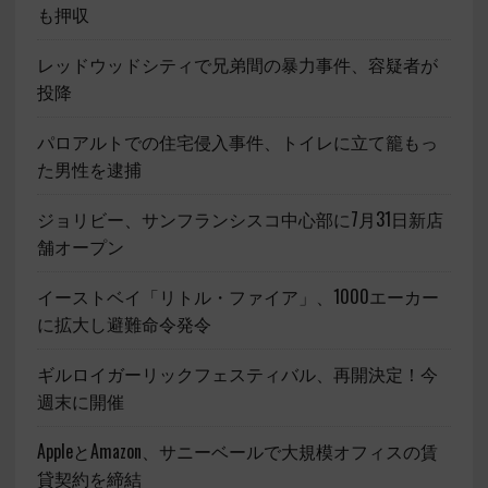
も押収
レッドウッドシティで兄弟間の暴力事件、容疑者が
投降
パロアルトでの住宅侵入事件、トイレに立て籠もっ
た男性を逮捕
ジョリビー、サンフランシスコ中心部に7月31日新店
舗オープン
イーストベイ「リトル・ファイア」、1000エーカー
に拡大し避難命令発令
ギルロイガーリックフェスティバル、再開決定！今
週末に開催
AppleとAmazon、サニーベールで大規模オフィスの賃
貸契約を締結