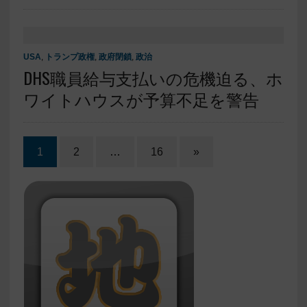
USA
,
トランプ政権
,
政府閉鎖
,
政治
DHS職員給与支払いの危機迫る、ホ
ワイトハウスが予算不足を警告
1
2
…
16
»