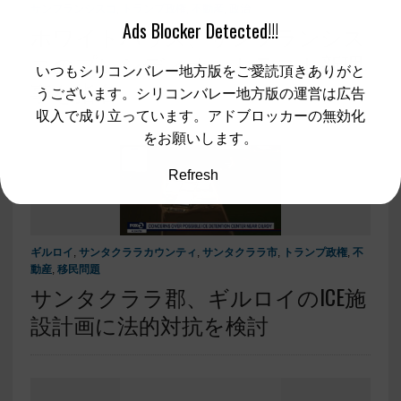
サンフランシスコ
,
トランプ政権
,
不動産
,
政治
Ads Blocker Detected!!!
ホワイトハウス、サンフランシス
コのプレシディオ・トラスト新理
いつもシリコンバレー地方版をご愛読頂きありがと
事を指名
うございます。シリコンバレー地方版の運営は広告
収入で成り立っています。アドブロッカーの無効化
をお願いします。
Refresh
ギルロイ
,
サンタクララカウンティ
,
サンタクララ市
,
トランプ政権
,
不
動産
,
移民問題
サンタクララ郡、ギルロイのICE施
設計画に法的対抗を検討