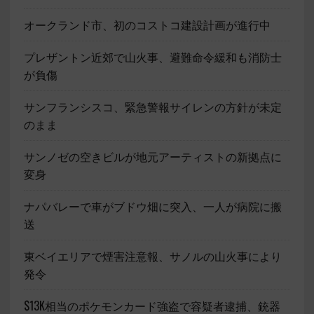
オークランド市、初のコストコ建設計画が進行中
プレザントン近郊で山火事、避難命令緩和も消防士
が負傷
サンフランシスコ、緊急警報サイレンの方針が未定
のまま
サンノゼの空きビルが地元アーティストの新拠点に
変身
ナパバレーで車がブドウ畑に突入、一人が病院に搬
送
東ベイエリアで煙害注意報、サノルの山火事により
発令
$13K相当のポケモンカード強盗で容疑者逮捕、銃器