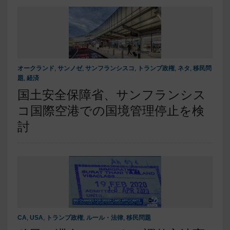
オークランド
,
サンノゼ
,
サンフランシスコ
,
トランプ政権
,
ネタ
,
移民問
題
,
経済
国土安全保障省、サンフランシス
コ国際空港での国境管理停止を検
討
CA
,
USA
,
トランプ政権
,
ルール・法律
,
移民問題