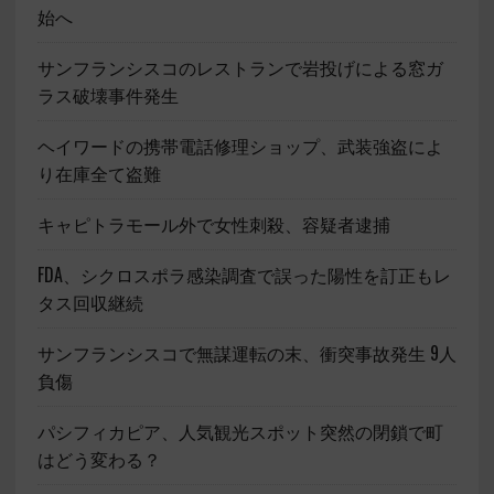
始へ
サンフランシスコのレストランで岩投げによる窓ガ
ラス破壊事件発生
ヘイワードの携帯電話修理ショップ、武装強盗によ
り在庫全て盗難
キャピトラモール外で女性刺殺、容疑者逮捕
FDA、シクロスポラ感染調査で誤った陽性を訂正もレ
タス回収継続
サンフランシスコで無謀運転の末、衝突事故発生 9人
負傷
パシフィカピア、人気観光スポット突然の閉鎖で町
はどう変わる？