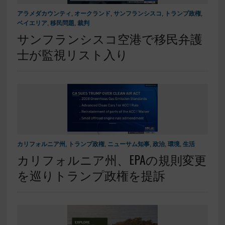
アラメダカウンティ
,
オークランド
,
サンフランシスコ
,
トランプ政権
,
ベイエリア
,
移民問題
,
裁判
サンフランシスコ空港で移民弁護
士が監視リスト入り
カリフォルニア州
,
トランプ政権
,
ニューサム知事
,
政治
,
環境
,
生活
カリフォルニア州、EPAの規則変更
を巡りトランプ政権を提訴