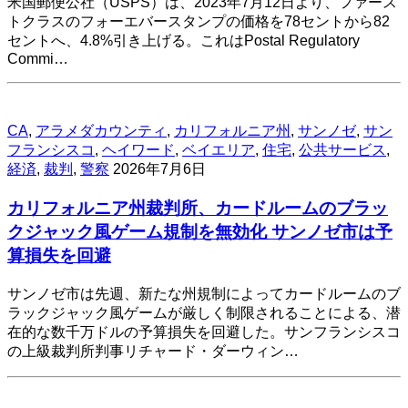
米国郵便公社（USPS）は、2023年7月12日より、ファース
トクラスのフォーエバースタンプの価格を78セントから82
セントへ、4.8%引き上げる。これはPostal Regulatory
Commi…
CA
,
アラメダカウンティ
,
カリフォルニア州
,
サンノゼ
,
サン
フランシスコ
,
ヘイワード
,
ベイエリア
,
住宅
,
公共サービス
,
経済
,
裁判
,
警察
2026年7月6日
カリフォルニア州裁判所、カードルームのブラッ
クジャック風ゲーム規制を無効化 サンノゼ市は予
算損失を回避
サンノゼ市は先週、新たな州規制によってカードルームのブ
ラックジャック風ゲームが厳しく制限されることによる、潜
在的な数千万ドルの予算損失を回避した。サンフランシスコ
の上級裁判所判事リチャード・ダーウィン…