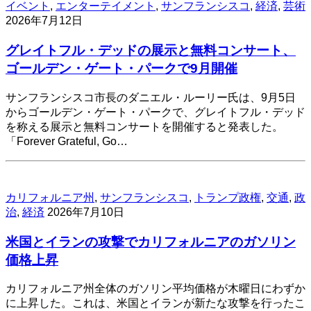
イベント
,
エンターテイメント
,
サンフランシスコ
,
経済
,
芸術
2026年7月12日
グレイトフル・デッドの展示と無料コンサート、
ゴールデン・ゲート・パークで9月開催
サンフランシスコ市長のダニエル・ルーリー氏は、9月5日
からゴールデン・ゲート・パークで、グレイトフル・デッド
を称える展示と無料コンサートを開催すると発表した。
「Forever Grateful, Go…
カリフォルニア州
,
サンフランシスコ
,
トランプ政権
,
交通
,
政
治
,
経済
2026年7月10日
米国とイランの攻撃でカリフォルニアのガソリン
価格上昇
カリフォルニア州全体のガソリン平均価格が木曜日にわずか
に上昇した。これは、米国とイランが新たな攻撃を行ったこ