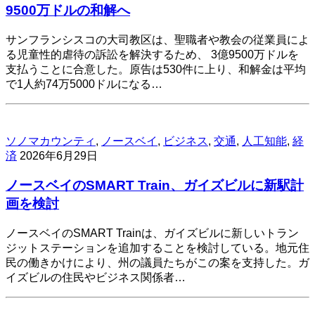
9500万ドルの和解へ
サンフランシスコの大司教区は、聖職者や教会の従業員によ
る児童性的虐待の訴訟を解決するため、 3億9500万ドルを
支払うことに合意した。原告は530件に上り、和解金は平均
で1人約74万5000ドルになる…
ソノマカウンティ
,
ノースベイ
,
ビジネス
,
交通
,
人工知能
,
経
済
2026年6月29日
ノースベイのSMART Train、ガイズビルに新駅計
画を検討
ノースベイのSMART Trainは、ガイズビルに新しいトラン
ジットステーションを追加することを検討している。地元住
民の働きかけにより、州の議員たちがこの案を支持した。ガ
イズビルの住民やビジネス関係者…