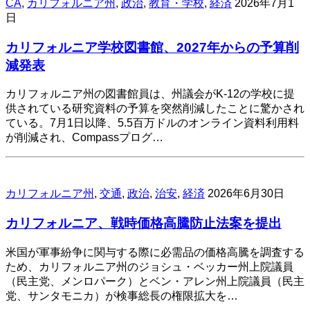
CA
,
カリフォルニア州
,
政治
,
教育・学校
,
経済
2026年7月1
日
カリフォルニア学校図書館、2027年からの予算削
減発表
カリフォルニア州の図書館員は、州議会がK-12の学校に提
供されている研究資料の予算を突然削減したことに驚かされ
ている。7月1日以降、5.5百万ドルのオンライン資料利用料
が削減され、Compassプログ…
カリフォルニア州
,
交通
,
政治
,
治安
,
経済
2026年6月30日
カリフォルニア、戦時価格高騰防止法案を提出
米国が軍事紛争に関与する際に必需品の価格高騰を調査する
ため、カリフォルニア州のジョシュ・ベッカー州上院議員
（民主党、メンロパーク）とベン・アレン州上院議員（民主
党、サンタモニカ）が検事総長の権限拡大を…