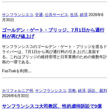
サンフランシスコ
,
交通
,
公共サービス
,
生活
,
経済
2026年6
月30日
ゴールデン・ゲート・ブリッジ、7月1日から通行
料が再び値上げ
サンフランシスコのゴールデン・ゲート・ブリッジを渡るド
ライバーは、7月1日から再び通行料の引き上げに直面す
る。これはブリッジの維持管理と日常業務のための複数年計
画の一環である。
FasTrakを利用…
カリフォルニア州
,
サンフランシスコ
,
宗教
,
経済
,
訴訟、裁判
2026年6月30日
サンフランシスコ大司教区、性的虐待訴訟で3億