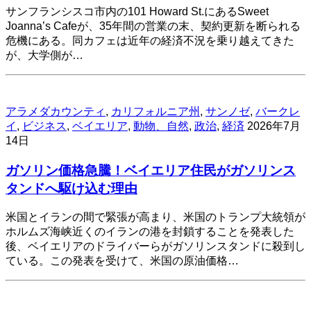
サンフランシスコ市内の101 Howard St.にあるSweet
Joanna’s Cafeが、35年間の営業の末、契約更新を断られる
危機にある。同カフェは近年の経済不況を乗り越えてきた
が、大学側が…
アラメダカウンティ
,
カリフォルニア州
,
サンノゼ
,
バークレ
イ
,
ビジネス
,
ベイエリア
,
動物、自然
,
政治
,
経済
2026年7月
14日
ガソリン価格急騰！ベイエリア住民がガソリンス
タンドへ駆け込む理由
米国とイランの間で緊張が高まり、米国のトランプ大統領が
ホルムズ海峡近くのイランの港を封鎖することを発表した
後、ベイエリアのドライバーらがガソリンスタンドに殺到し
ている。この発表を受けて、米国の原油価格…