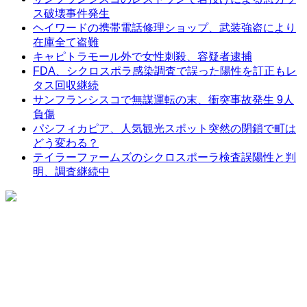
ス破壊事件発生
ヘイワードの携帯電話修理ショップ、武装強盗により
在庫全て盗難
キャピトラモール外で女性刺殺、容疑者逮捕
FDA、シクロスポラ感染調査で誤った陽性を訂正もレ
タス回収継続
サンフランシスコで無謀運転の末、衝突事故発生 9人
負傷
パシフィカピア、人気観光スポット突然の閉鎖で町は
どう変わる？
テイラーファームズのシクロスポーラ検査誤陽性と判
明、調査継続中