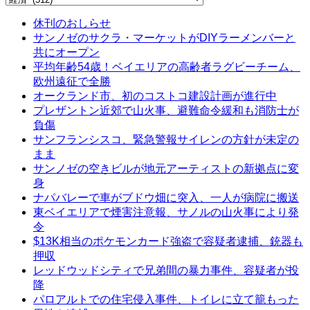
休刊のおしらせ
サンノゼのサクラ・マーケットがDIYラーメンバーと
共にオープン
平均年齢54歳！ベイエリアの高齢者ラグビーチーム、
欧州遠征で全勝
オークランド市、初のコストコ建設計画が進行中
プレザントン近郊で山火事、避難命令緩和も消防士が
負傷
サンフランシスコ、緊急警報サイレンの方針が未定の
まま
サンノゼの空きビルが地元アーティストの新拠点に変
身
ナパバレーで車がブドウ畑に突入、一人が病院に搬送
東ベイエリアで煙害注意報、サノルの山火事により発
令
$13K相当のポケモンカード強盗で容疑者逮捕、銃器も
押収
レッドウッドシティで兄弟間の暴力事件、容疑者が投
降
パロアルトでの住宅侵入事件、トイレに立て籠もった