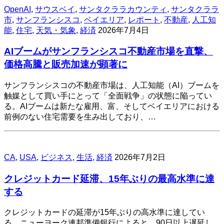
OpenAI
,
サウスベイ
,
サンタクララカウンティ
,
サンタクララ
市
,
サンフランシスコ
,
ベイエリア
,
レポート
,
不動産
,
人工知
能
,
住宅
,
天気・気象
,
経済
2026年7月4日
AIブームがサンフランシスコ不動産市場を直撃、
価格高騰と販売加速が顕著に
サンフランシスコの不動産市場は、人工知能（AI）ブームを
触媒として買い手にとって「全面戦争」の状態に陥ってい
る。AIブームは新たな雇用、富、そしてベイエリアにおける
前例のない住宅需要を生み出しており、…
CA
,
USA
,
ビジネス
,
生活
,
経済
2026年7月2日
クレジットカード延滞、15年ぶりの最高水準に達
する
クレジットカードの延滞が15年ぶりの高水準に達してい
る。ニューヨーク連邦準備銀行によると、90日以上遅延し