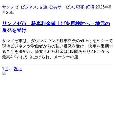
サンノゼ
,
ビジネス
,
交通
,
公共サービス
,
犯罪
,
経済
2026年6
月26日
サンノゼ市、駐車料金値上げを再検討へ – 地元の
反発を受け
サンノゼ市は、ダウンタウンの駐車料金の値上げをめぐって
現地ビジネスや労働者からの強い反発を受け、決定を延期す
ることを決めた。提案された料金は1時間あたり2ドルから
最高4ドルに引き上げられ、メーターの運…
1
2
…
26
»
投
稿
の
ペ
ー
ジ