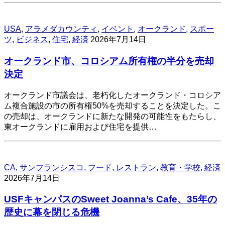
USA
,
アラメダカウンティ
,
イベント
,
オークランド
,
スポー
ツ
,
ビジネス
,
住宅
,
経済
2026年7月14日
オークランド市、コロシアム所有権の半分を売却
決定
オークランド市議会は、老朽化したオークランド・コロシア
ム複合施設の市の所有権50%を売却することを決定した。こ
の売却は、オークランドに新たな開発の可能性をもたらし、
東オークランドに雇用および住宅を提供…
CA
,
サンフランシスコ
,
フード
,
レストラン
,
教育・学校
,
経済
2026年7月14日
USFキャンパスのSweet Joanna’s Cafe、35年の
歴史に幕を閉じる危機