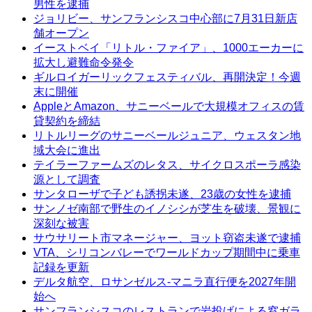
男性を逮捕
ジョリビー、サンフランシスコ中心部に7月31日新店
舗オープン
イーストベイ「リトル・ファイア」、1000エーカーに
拡大し避難命令発令
ギルロイガーリックフェスティバル、再開決定！今週
末に開催
AppleとAmazon、サニーベールで大規模オフィスの賃
貸契約を締結
リトルリーグのサニーベールジュニア、ウェスタン地
域大会に進出
テイラーファームズのレタス、サイクロスポーラ感染
源として調査
サンタローザで子ども誘拐未遂、23歳の女性を逮捕
サンノゼ南部で野生のイノシシが芝生を破壊、景観に
深刻な被害
サウサリート市マネージャー、ヨット窃盗未遂で逮捕
VTA、シリコンバレーでワールドカップ期間中に乗車
記録を更新
デルタ航空、ロサンゼルス-マニラ直行便を2027年開
始へ
サンフランシスコのレストランで岩投げによる窓ガラ