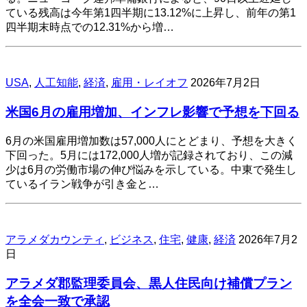
ている残高は今年第1四半期に13.12%に上昇し、前年の第1
四半期末時点での12.31%から増…
USA
,
人工知能
,
経済
,
雇用・レイオフ
2026年7月2日
米国6月の雇用増加、インフレ影響で予想を下回る
6月の米国雇用増加数は57,000人にとどまり、予想を大きく
下回った。5月には172,000人増が記録されており、この減
少は6月の労働市場の伸び悩みを示している。中東で発生し
ているイラン戦争が引き金と…
アラメダカウンティ
,
ビジネス
,
住宅
,
健康
,
経済
2026年7月2
日
アラメダ郡監理委員会、黒人住民向け補償プラン
を全会一致で承認