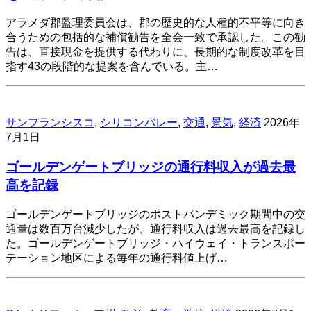
アラメダ郡監理委員会は、郡の歴史的な人種的不平等に向き
合うための包括的な補償勧告を全会一致で承認した。この勧
告は、直接現金を提供する代わりに、長期的な制度改革を目
指す43の段階的な提案を含んでいる。主…
サンフランシスコ
,
シリコンバレー
,
交通
,
景気
,
経済
2026年
7月1日
ゴールデンゲートブリッジの通行料収入が過去最
高を記録
ゴールデンゲートブリッジのポストパンデミック期間中の交
通量は数百万台減少したが、通行料収入は過去最高を記録し
た。ゴールデンゲートブリッジ・ハイウェイ・トランスポー
テーション地区による毎年の通行料値上げ…