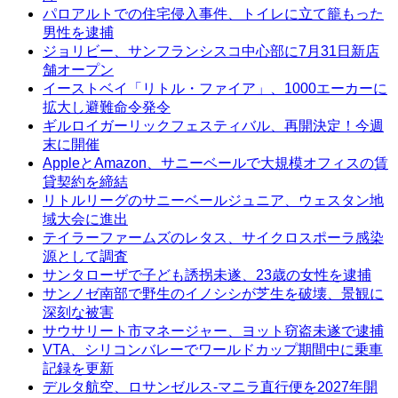
パロアルトでの住宅侵入事件、トイレに立て籠もった
男性を逮捕
ジョリビー、サンフランシスコ中心部に7月31日新店
舗オープン
イーストベイ「リトル・ファイア」、1000エーカーに
拡大し避難命令発令
ギルロイガーリックフェスティバル、再開決定！今週
末に開催
AppleとAmazon、サニーベールで大規模オフィスの賃
貸契約を締結
リトルリーグのサニーベールジュニア、ウェスタン地
域大会に進出
テイラーファームズのレタス、サイクロスポーラ感染
源として調査
サンタローザで子ども誘拐未遂、23歳の女性を逮捕
サンノゼ南部で野生のイノシシが芝生を破壊、景観に
深刻な被害
サウサリート市マネージャー、ヨット窃盗未遂で逮捕
VTA、シリコンバレーでワールドカップ期間中に乗車
記録を更新
デルタ航空、ロサンゼルス-マニラ直行便を2027年開