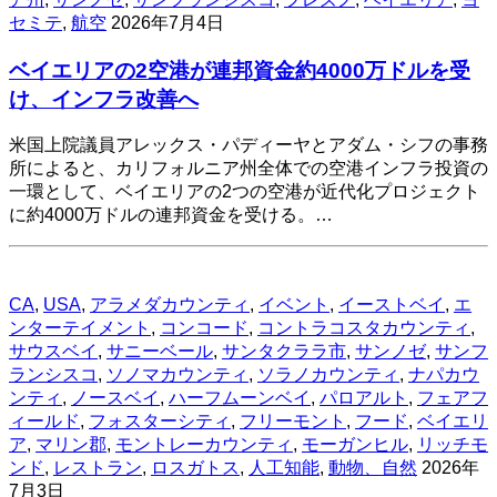
セミテ
,
航空
2026年7月4日
ベイエリアの2空港が連邦資金約4000万ドルを受
け、インフラ改善へ
米国上院議員アレックス・パディーヤとアダム・シフの事務
所によると、カリフォルニア州全体での空港インフラ投資の
一環として、ベイエリアの2つの空港が近代化プロジェクト
に約4000万ドルの連邦資金を受ける。…
CA
,
USA
,
アラメダカウンティ
,
イベント
,
イーストベイ
,
エ
ンターテイメント
,
コンコード
,
コントラコスタカウンティ
,
サウスベイ
,
サニーベール
,
サンタクララ市
,
サンノゼ
,
サンフ
ランシスコ
,
ソノマカウンティ
,
ソラノカウンティ
,
ナパカウ
ンティ
,
ノースベイ
,
ハーフムーンベイ
,
パロアルト
,
フェアフ
ィールド
,
フォスターシティ
,
フリーモント
,
フード
,
ベイエリ
ア
,
マリン郡
,
モントレーカウンティ
,
モーガンヒル
,
リッチモ
ンド
,
レストラン
,
ロスガトス
,
人工知能
,
動物、自然
2026年
7月3日