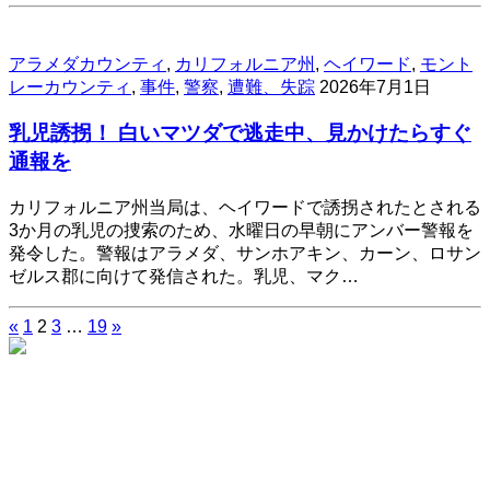
アラメダカウンティ
,
カリフォルニア州
,
ヘイワード
,
モント
レーカウンティ
,
事件
,
警察
,
遭難、失踪
2026年7月1日
乳児誘拐！ 白いマツダで逃走中、見かけたらすぐ
通報を
カリフォルニア州当局は、ヘイワードで誘拐されたとされる
3か月の乳児の捜索のため、水曜日の早朝にアンバー警報を
発令した。警報はアラメダ、サンホアキン、カーン、ロサン
ゼルス郡に向けて発信された。乳児、マク…
«
1
2
3
…
19
»
投
稿
の
ペ
ー