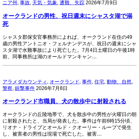
ニア州
,
事故
,
天気・気象
,
遭難、失踪
2026年7月9日
オークランドの男性、祝日週末にシャスタ湖で溺
死
シャスタ郡保安官事務所によれば、オークランド在住の49
歳の男性アントニオ・フェルナンデスが、祝日の週末にシャ
スタ湖で水難事故により死亡した。7月4日土曜日の午後1時
前、同事務所は湖のオールドマンキャン…
アラメダカウンティ
,
オークランド
,
事件
,
住宅
,
動物、自然
,
警察
,
銃撃事件
2026年7月8日
オークランド市職員、犬の散歩中に射殺される
オークランドの丘陵地帯で、犬を散歩中の男性が火曜日の朝
に射殺されたと、当局が発表した。事件は午前6時15分頃、
リオナ・ドライブとオールド・クオーリー・ループで発生
し、被害者の男性は現場で死亡した。被害…