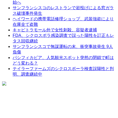
始へ
サンフランシスコのレストランで岩投げによる窓ガラ
ス破壊事件発生
ヘイワードの携帯電話修理ショップ、武装強盗により
在庫全て盗難
キャピトラモール外で女性刺殺、容疑者逮捕
FDA、シクロスポラ感染調査で誤った陽性を訂正もレ
タス回収継続
サンフランシスコで無謀運転の末、衝突事故発生 9人
負傷
パシフィカピア、人気観光スポット突然の閉鎖で町は
どう変わる？
テイラーファームズのシクロスポーラ検査誤陽性と判
明、調査継続中