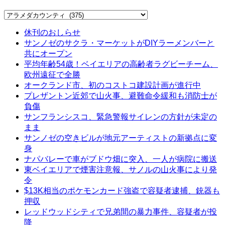
Categories
休刊のおしらせ
サンノゼのサクラ・マーケットがDIYラーメンバーと
共にオープン
平均年齢54歳！ベイエリアの高齢者ラグビーチーム、
欧州遠征で全勝
オークランド市、初のコストコ建設計画が進行中
プレザントン近郊で山火事、避難命令緩和も消防士が
負傷
サンフランシスコ、緊急警報サイレンの方針が未定の
まま
サンノゼの空きビルが地元アーティストの新拠点に変
身
ナパバレーで車がブドウ畑に突入、一人が病院に搬送
東ベイエリアで煙害注意報、サノルの山火事により発
令
$13K相当のポケモンカード強盗で容疑者逮捕、銃器も
押収
レッドウッドシティで兄弟間の暴力事件、容疑者が投
降