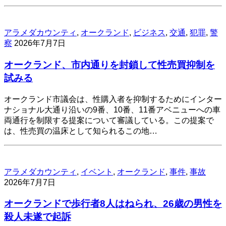
アラメダカウンティ
,
オークランド
,
ビジネス
,
交通
,
犯罪
,
警
察
2026年7月7日
オークランド、市内通りを封鎖して性売買抑制を
試みる
オークランド市議会は、性購入者を抑制するためにインター
ナショナル大通り沿いの9番、10番、11番アベニューへの車
両通行を制限する提案について審議している。この提案で
は、性売買の温床として知られるこの地…
アラメダカウンティ
,
イベント
,
オークランド
,
事件
,
事故
2026年7月7日
オークランドで歩行者8人はねられ、26歳の男性を
殺人未遂で起訴