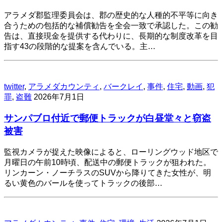
アラメダ郡監理委員会は、郡の歴史的な人種的不平等に向き
合うための包括的な補償勧告を全会一致で承認した。この勧
告は、直接現金を提供する代わりに、長期的な制度改革を目
指す43の段階的な提案を含んでいる。主…
twitter
,
アラメダカウンティ
,
バークレイ
,
事件
,
住宅
,
動画
,
犯
罪
,
盗難
2026年7月1日
サンパブロ付近で郵便トラックが白昼堂々と窃盗
被害
監視カメラが捉えた映像によると、ローリングウッド地区で
月曜日の午前10時頃、配送中の郵便トラックが狙われた。
リンカーン・ノーチラスのSUVから降りてきた女性が、明
るい黄色のバールを使ってトラックの後部…