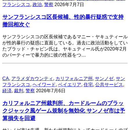
フランシスコ
,
政治
,
警察
2026年7月7日
サンフランシスコ区長候補、性的暴行疑惑で支持
撤回相次ぐ
サンフランシスコの区長候補であるマニー・ヤキュティール
が性的暴行の疑惑に直面している。過去に政治活動をしてい
たブラッド・チャピン氏は、ヤキュティール氏が2020年2月
のパーティーで暴力的に彼の性器をつ…
CA
,
アラメダカウンティ
,
カリフォルニア州
,
サンノゼ
,
サン
フランシスコ
,
ヘイワード
,
ベイエリア
,
住宅
,
公共サービス
,
経済
,
裁判
,
警察
2026年7月6日
カリフォルニア州裁判所、カードルームのブラッ
クジャック風ゲーム規制を無効化 サンノゼ市は予
算損失を回避