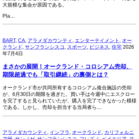
大規模な集会が原因である。
Pla…
BART
,
CA
,
アラメダカウンティ
,
エンターテイメント
,
オー
クランド
,
サンフランシスコ
,
スポーツ
,
ビジネス
,
住宅
2026
年7月4日
まさかの展開！オークランド・コロシアム売却、
期限超過でも「取引継続」の裏側とは？
オークランド市が共同所有するコロシアム複合施設の売却
が、6月30日の期限を過ぎた。買い手は今週中にエスクロー
を完了すると見られていたが、購入を完了できなかった模様
である。しかし、売却を担当する当局者ら…
アラメダカウンティ
,
インフラ
,
オークランド
,
カリフォルニ
ア州
,
サンノゼ
,
サンフランシスコ
,
フレズノ
,
ベイエリア
,
ヨ