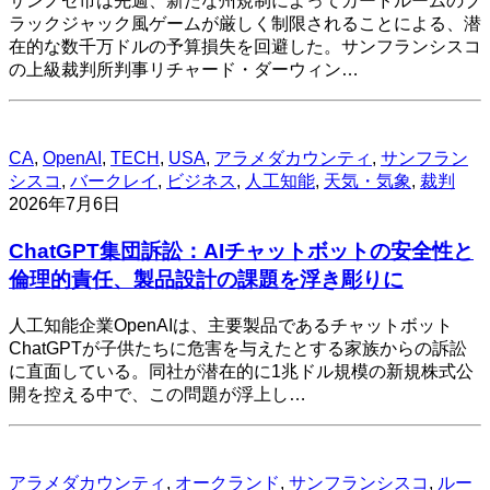
サンノゼ市は先週、新たな州規制によってカードルームのブ
ラックジャック風ゲームが厳しく制限されることによる、潜
在的な数千万ドルの予算損失を回避した。サンフランシスコ
の上級裁判所判事リチャード・ダーウィン…
CA
,
OpenAI
,
TECH
,
USA
,
アラメダカウンティ
,
サンフラン
シスコ
,
バークレイ
,
ビジネス
,
人工知能
,
天気・気象
,
裁判
2026年7月6日
ChatGPT集団訴訟：AIチャットボットの安全性と
倫理的責任、製品設計の課題を浮き彫りに
人工知能企業OpenAIは、主要製品であるチャットボット
ChatGPTが子供たちに危害を与えたとする家族からの訴訟
に直面している。同社が潜在的に1兆ドル規模の新規株式公
開を控える中で、この問題が浮上し…
アラメダカウンティ
,
オークランド
,
サンフランシスコ
,
ルー