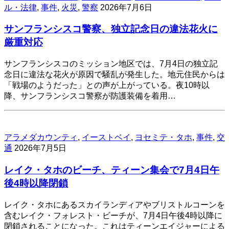
ル・法律
,
事件
,
火災
,
警察
2026年7月6日
サンフランシスコ警察、独立記念日の違法花火に
厳重対応
サンフランシスコのミッション地区では、7月4日の独立記
念日に違法な花火が原因で騒乱が発生した。地元住民からは
「戦場のようだった」との声が上がっている。夜10時以
降、サンフランシスコ警察が防護装備を着用…
アラメダカウンティ
,
イーストベイ
,
ヨセミテ・タホ
,
事件
,
交
通
2026年7月5日
レイク・タホのビーチ、ティーン集会で7月4日午
後4時以降閉鎖
レイク・タホにあるスカイランディアやブリストルコーンを
含むレイク・フォレスト・ビーチが、7月4日午後4時以降に
閉鎖されることになった。これはティーンエイジャーによる