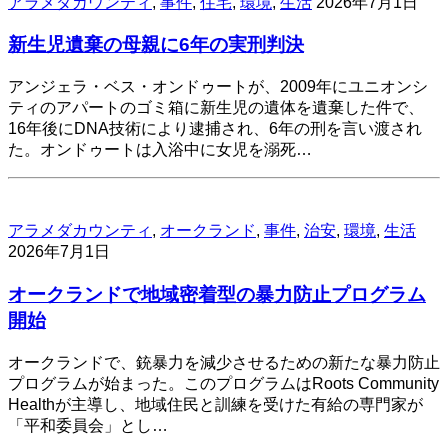
アラメダカウンティ
,
事件
,
住宅
,
環境
,
生活
2026年7月1日
新生児遺棄の母親に6年の実刑判決
アンジェラ・ベス・オンドゥートが、2009年にユニオンシ
ティのアパートのゴミ箱に新生児の遺体を遺棄した件で、
16年後にDNA技術により逮捕され、6年の刑を言い渡され
た。オンドゥートは入浴中に女児を溺死…
アラメダカウンティ
,
オークランド
,
事件
,
治安
,
環境
,
生活
2026年7月1日
オークランドで地域密着型の暴力防止プログラム
開始
オークランドで、銃暴力を減少させるための新たな暴力防止
プログラムが始まった。このプログラムはRoots Community
Healthが主導し、地域住民と訓練を受けた有給の専門家が
「平和委員会」とし…