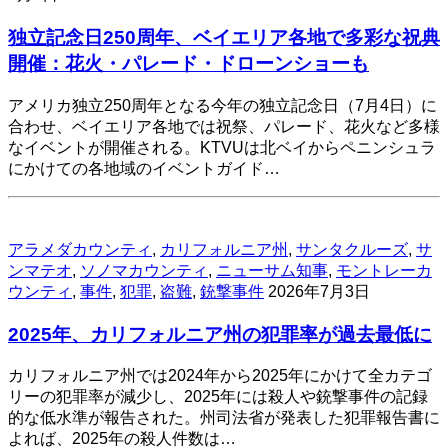
独立記念日250周年、ベイエリア各地で多彩な祝典
開催：花火・パレード・ドローンショーも
アメリカ独立250周年となる今年の独立記念日（7月4日）に
合わせ、ベイエリア各地では祝祭、パレード、花火など多様
なイベントが開催される。KTVUは北ベイからペニンシュラ
にかけての各地域のイベントガイド…
アラメダカウンティ
,
カリフォルニア州
,
サンタクルーズ
,
サ
ンマテオ
,
ソノマカウンティ
,
ニューサム知事
,
モントレーカ
ウンティ
,
事件
,
犯罪
,
盗難
,
銃撃事件
2026年7月3日
2025年、カリフォルニア州の犯罪率が過去最低に
カリフォルニア州では2024年から2025年にかけて全カテゴ
リーの犯罪率が減少し、2025年には殺人や銃撃事件の記録
的な低水準が報告された。州司法省が発表した犯罪報告書に
よれば、2025年の殺人件数は…