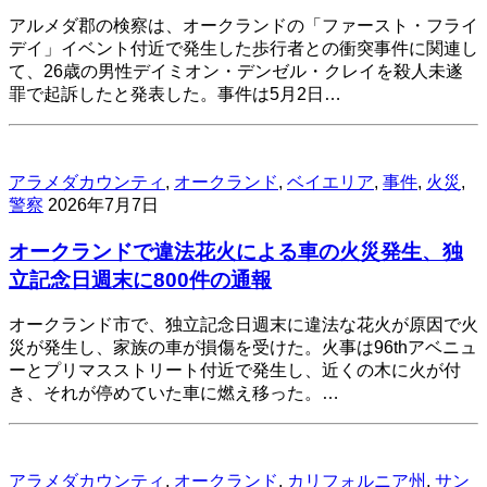
アルメダ郡の検察は、オークランドの「ファースト・フライ
デイ」イベント付近で発生した歩行者との衝突事件に関連し
て、26歳の男性デイミオン・デンゼル・クレイを殺人未遂
罪で起訴したと発表した。事件は5月2日…
アラメダカウンティ
,
オークランド
,
ベイエリア
,
事件
,
火災
,
警察
2026年7月7日
オークランドで違法花火による車の火災発生、独
立記念日週末に800件の通報
オークランド市で、独立記念日週末に違法な花火が原因で火
災が発生し、家族の車が損傷を受けた。火事は96thアベニュ
ーとプリマスストリート付近で発生し、近くの木に火が付
き、それが停めていた車に燃え移った。…
アラメダカウンティ
,
オークランド
,
カリフォルニア州
,
サン