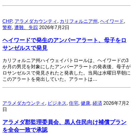
CHP
,
アラメダカウンティ
,
カリフォルニア州
,
ヘイワード
,
警察
,
遭難、失踪
2026年7月2日
ヘイワードで発生のアンバーアラート、母子をロ
サンゼルスで発見
カリフォルニア州ハイウェイパトロールは、ヘイワードの3
か月の男児を対象にしたアンバーアラートの発表後、母子が
ロサンゼルスで発見されたと発表した。当局は水曜日早朝に
このアラートを発出していた。アラートは…
アラメダカウンティ
,
ビジネス
,
住宅
,
健康
,
経済
2026年7月2
日
アラメダ郡監理委員会、黒人住民向け補償プラン
を全会一致で承認