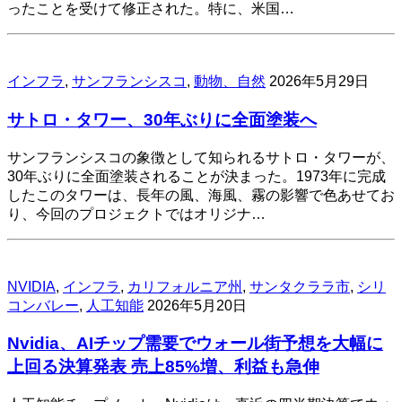
ったことを受けて修正された。特に、米国…
インフラ
,
サンフランシスコ
,
動物、自然
2026年5月29日
サトロ・タワー、30年ぶりに全面塗装へ
サンフランシスコの象徴として知られるサトロ・タワーが、
30年ぶりに全面塗装されることが決まった。1973年に完成
したこのタワーは、長年の風、海風、霧の影響で色あせてお
り、今回のプロジェクトではオリジナ…
NVIDIA
,
インフラ
,
カリフォルニア州
,
サンタクララ市
,
シリ
コンバレー
,
人工知能
2026年5月20日
Nvidia、AIチップ需要でウォール街予想を大幅に
上回る決算発表 売上85%増、利益も急伸