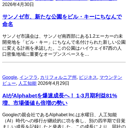
2026年4月30日
サンノゼ市、新たな公園をビル・キーにちなんで
命名
サンノゼ市議会は、サンノゼ南西部にある1.2エーカーの未
開発地を「ビル・キー」にちなんで名付けられた新しい公園
に変える計画を承認した。この公園はハイウェイ87西の人
口密集地域に重要なオープンスペースを…
Google
,
インフラ
,
カリフォルニア州
,
ビジネス
,
マウンテン
ビュー
,
人工知能
2026年4月29日
AIがAlphabetを爆速成長へ！ 1-3月期利益81%
増、市場価値も倍増の勢い
Googleの親会社であるAlphabet Inc.は水曜日、人工知能
（AI）時代への移行が継続的に功を奏し、別の四半期で目覚
ましい成長を記録したと発表した。この成長により、同社の