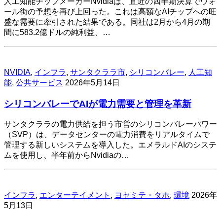
人工知能チップメーカーNvidiaは、直近の四半期決算でウォ
ール街の予想を再び上回った。これは高額なAIチップへの旺
盛な需要に牽引された結果である。同社は2月から4月の期
間に583.2億ドルの純利益、…
NVIDIA
,
インフラ
,
サンタクララ市
,
シリコンバレー
,
人工知
能
,
公共サービス
2026年5月14日
シリコンバレーでAIが電力需要と管理を革新
サンタクララの電力供給を担う市営のシリコンバレーパワー
（SVP）は、データセンターの電力消費をリアルタイムで
管理する新しいシステムを導入した。エメラルドAIのシステ
ムを使用し、半年前からNvidiaの…
インフラ
,
エンターテイメント
,
ヨセミテ・タホ
,
環境
2026年
5月13日