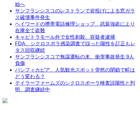
始へ
サンフランシスコのレストランで岩投げによる窓ガラ
ス破壊事件発生
ヘイワードの携帯電話修理ショップ、武装強盗により
在庫全て盗難
キャピトラモール外で女性刺殺、容疑者逮捕
FDA、シクロスポラ感染調査で誤った陽性を訂正もレ
タス回収継続
サンフランシスコで無謀運転の末、衝突事故発生 9人
負傷
パシフィカピア、人気観光スポット突然の閉鎖で町は
どう変わる？
テイラーファームズのシクロスポーラ検査誤陽性と判
明、調査継続中