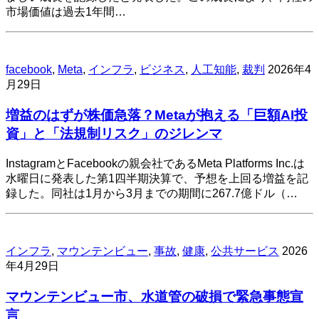
市場価値は過去1年間…
facebook
,
Meta
,
インフラ
,
ビジネス
,
人工知能
,
裁判
2026年4
月29日
増益のはずが株価急落？Metaが抱える「巨額AI投
資」と「法規制リスク」のジレンマ
InstagramとFacebookの親会社であるMeta Platforms Inc.は
水曜日に発表した第1四半期決算で、予想を上回る増益を記
録した。同社は1月から3月までの期間に267.7億ドル（…
インフラ
,
マウンテンビュー
,
事故
,
健康
,
公共サービス
2026
年4月29日
マウンテンビュー市、水道管の破損で緊急事態宣
言