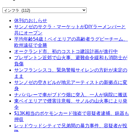
Categories
休刊のおしらせ
サンノゼのサクラ・マーケットがDIYラーメンバーと
共にオープン
平均年齢54歳！ベイエリアの高齢者ラグビーチーム、
欧州遠征で全勝
オークランド市、初のコストコ建設計画が進行中
プレザントン近郊で山火事、避難命令緩和も消防士が
負傷
サンフランシスコ、緊急警報サイレンの方針が未定の
まま
サンノゼの空きビルが地元アーティストの新拠点に変
身
ナパバレーで車がブドウ畑に突入、一人が病院に搬送
東ベイエリアで煙害注意報、サノルの山火事により発
令
$13K相当のポケモンカード強盗で容疑者逮捕、銃器も
押収
レッドウッドシティで兄弟間の暴力事件、容疑者が投
降