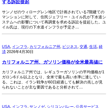
する訴訟提起
サンノゼのウィローグレン地区で計画されている7階建ての
マンションに対して、住民ジェフリー・ユイル氏が下水道シ
ステムへの影響について再調査を求める訴訟を提起した。ユ
イル氏は、現行の下水道インフラが予定さ…
USA
,
インフラ
,
カリフォルニア州
,
ビジネス
,
交通
,
生活
,
経
済
2026年4月30日
カリフォルニア州、ガソリン価格が全米最高値に
カリフォルニア州では、レギュラーガソリンの平均価格が1
ガロン6ドル以上となり、全米で最も高い水準に達してい
る。これは、イラン戦争が60日経過しても解決の兆しが見
られないことが主な要因であると分析されて…
USA
,
インフラ
,
サンノゼ
,
シリコンバレー
,
公共サービス