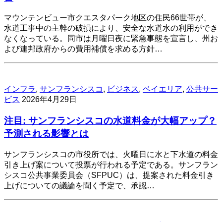
マウンテンビュー市クエスタパーク地区の住民66世帯が、
水道工事中の主幹の破損により、安全な水道水の利用ができ
なくなっている。同市は月曜日夜に緊急事態を宣言し、州お
よび連邦政府からの費用補償を求める方針…
インフラ
,
サンフランシスコ
,
ビジネス
,
ベイエリア
,
公共サー
ビス
2026年4月29日
注目: サンフランシスコの水道料金が大幅アップ？
予測される影響とは
サンフランシスコの市役所では、火曜日に水と下水道の料金
引き上げ案について投票が行われる予定である。サンフラン
シスコ公共事業委員会（SFPUC）は、提案された料金引き
上げについての議論を聞く予定で、承認…