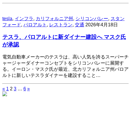
tesla
,
インフラ
,
カリフォルニア州
,
シリコンバレー
,
スタン
フォード
,
パロアルト
,
レストラン
,
交通
2026年4月18日
テスラ、パロアルトに新ダイナー建設へ マスク氏
が承認
電気自動車メーカーのテスラは、高い人気を誇るスーパーチ
ャージャーダイナーコンセプトをシリコンバレーに展開す
る。イーロン・マスク氏が最近、北カリフォルニア州パロア
ルトに新しいテスラダイナーを建設すること…
«
1
2
3
…
6
»
投
稿
の
ペ
ー