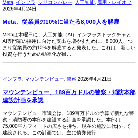
Meta
,
インフラ
,
シリコンバレー
,
人工知能
,
雇用・レイオフ
2026年4月24日
Meta、従業員の10%に当たる8,000人を解雇
Metaは木曜日に、人工知能（AI）インフラストラクチャと
AI専門家の採用に向けた支出を増やすために、8,000人、つ
まり従業員の約10%を解雇すると発表した。これは、新しい
投資を行うための効率化が目…
インフラ
,
マウンテンビュー
,
警察
2026年4月21日
マウンテンビュー、189百万ドルの警察・消防本部
建設計画を承認
マウンテンビュー市議会は、189百万ドルの予算で新たな警
察・消防署の本部を建設する計画を承認した。本部は
75,000平方フィートの広さを持ち、現在の施設に代わって
建設される。この計画では、主に債券発行…