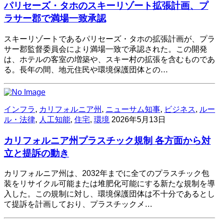
パリセーズ・タホのスキーリゾート拡張計画、プ
ラサー郡で満場一致承認
スキーリゾートであるパリセーズ・タホの拡張計画が、プラ
サー郡監督委員会により満場一致で承認された。この開発
は、ホテルの客室の増築や、スキー村の拡張を含むものであ
る。長年の間、地元住民や環境保護団体との…
インフラ
,
カリフォルニア州
,
ニューサム知事
,
ビジネス
,
ルー
ル・法律
,
人工知能
,
住宅
,
環境
2026年5月13日
カリフォルニア州プラスチック規制 各方面から対
立と提訴の動き
カリフォルニア州は、2032年までに全てのプラスチック包
装をリサイクル可能または堆肥化可能にする新たな規制を導
入した。この規制に対し、環境保護団体は不十分であるとし
て提訴を計画しており、プラスチックメ…