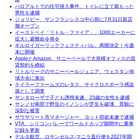
パロアルトでの住宅侵入事件、トイレに立て籠もった
男性を逮捕
ジョリビー、サンフランシスコ中心部に7月31日新店
舗オープン
イーストベイ「リトル・ファイア」、1000エーカーに
拡大し避難命令発令
ギルロイガーリックフェスティバル、再開決定！今週
末に開催
AppleとAmazon、サニーベールで大規模オフィスの賃
貸契約を締結
リトルリーグのサニーベールジュニア、ウェスタン地
域大会に進出
テイラーファームズのレタス、サイクロスポーラ感染
源として調査
サンタローザで子ども誘拐未遂、23歳の女性を逮捕
サンノゼ南部で野生のイノシシが芝生を破壊、景観に
深刻な被害
サウサリート市マネージャー、ヨット窃盗未遂で逮捕
VTA、シリコンバレーでワールドカップ期間中に乗車
記録を更新
デルタ航空、ロサンゼルス-マニラ直行便を2027年開