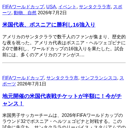
FIFAワールドカップ
,
USA
,
イベント
,
サンタクララ市
,
スポ
ーツ
,
動物、自然
2026年7月2日
米国代表、ボスニアに勝利し16強入り
アメリカのサンタクララで数千人のファンが集まり、歴史的
な夜を祝った。アメリカ代表はボスニア・ヘルツェゴビナに
2-0で勝利し、ワールドカップの16強入りを果たした。試合
前には、多くのアメリカのファンがス…
FIFAワールドカップ
,
サンタクララ市
,
サンフランシスコ
,
ス
ポーツ
2026年7月1日
地元開催の米国代表戦チケットが半額に！今がチ
ャンス！
米国男子サッカーチームは、2026年FIFAワールドカップの
ラウンド32でボスニア・ヘルツェゴビナと対戦する。この
試合に先立ち、サンタクララのリーバイス・スタジアムでの