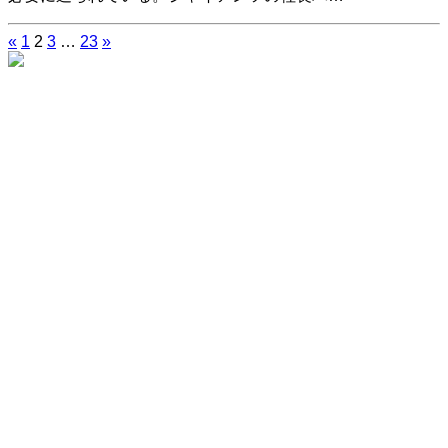
«
1
2
3
…
23
»
投
稿
の
ペ
ー
ジ
送
り